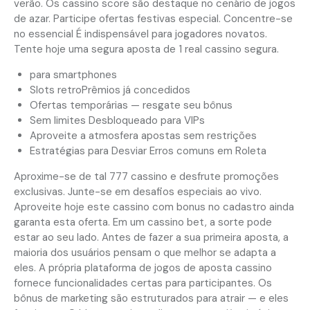
verão. Os cassino score são destaque no cenário de jogos
de azar. Participe ofertas festivas especial. Concentre-se
no essencial É indispensável para jogadores novatos.
Tente hoje uma segura aposta de 1 real cassino segura.
para smartphones
Slots retroPrêmios já concedidos
Ofertas temporárias — resgate seu bônus
Sem limites Desbloqueado para VIPs
Aproveite a atmosfera apostas sem restrições
Estratégias para Desviar Erros comuns em Roleta
Aproxime-se de tal 777 cassino e desfrute promoções
exclusivas. Junte-se em desafios especiais ao vivo.
Aproveite hoje este cassino com bonus no cadastro ainda
garanta esta oferta. Em um cassino bet, a sorte pode
estar ao seu lado. Antes de fazer a sua primeira aposta, a
maioria dos usuários pensam o que melhor se adapta a
eles. A própria plataforma de jogos de aposta cassino
fornece funcionalidades certas para participantes. Os
bônus de marketing são estruturados para atrair — e eles