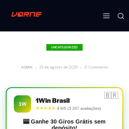
UNCATEGORIZED
Santa Farra Cassino – RJ Brasil ♠️
ADMIN
23 de agosto de 2025
0
Comments
🇧🇷
1Win Brasil
1W
★★★★★
4.6/5 (3.247 avaliações)
🎰 Ganhe 30 Giros Grátis sem
depósito!