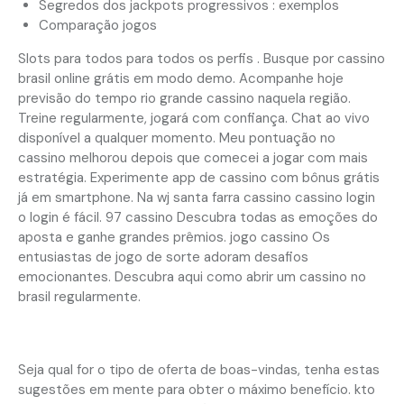
Segredos dos jackpots progressivos : exemplos
Comparação jogos
Slots para todos para todos os perfis . Busque por cassino
brasil online grátis em modo demo. Acompanhe hoje
previsão do tempo rio grande cassino naquela região.
Treine regularmente, jogará com confiança. Chat ao vivo
disponível a qualquer momento. Meu pontuação no
cassino melhorou depois que comecei a jogar com mais
estratégia. Experimente app de cassino com bônus grátis
já em smartphone. Na wj santa farra cassino cassino login
o login é fácil. 97 cassino Descubra todas as emoções do
aposta e ganhe grandes prêmios. jogo cassino Os
entusiastas de jogo de sorte adoram desafios
emocionantes. Descubra aqui como abrir um cassino no
brasil regularmente.
Receba produtos de marca de graça
Seja qual for o tipo de oferta de boas-vindas, tenha estas
sugestões em mente para obter o máximo benefício. kto