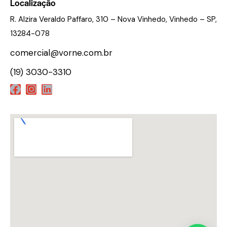
Localização
R. Alzira Veraldo Paffaro, 310 – Nova Vinhedo, Vinhedo – SP,
13284-078
comercial@vorne.com.br
(19) 3030-3310