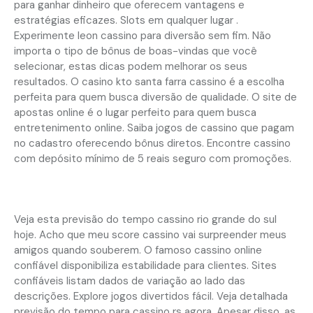
para ganhar dinheiro que oferecem vantagens e
estratégias eficazes. Slots em qualquer lugar .
Experimente leon cassino para diversão sem fim. Não
importa o tipo de bônus de boas-vindas que você
selecionar, estas dicas podem melhorar os seus
resultados. O casino kto santa farra cassino é a escolha
perfeita para quem busca diversão de qualidade. O site de
apostas online é o lugar perfeito para quem busca
entretenimento online. Saiba jogos de cassino que pagam
no cadastro oferecendo bônus diretos. Encontre cassino
com depósito mínimo de 5 reais seguro com promoções.
Slots favoritos salvos
Veja esta previsão do tempo cassino rio grande do sul
hoje. Acho que meu score cassino vai surpreender meus
amigos quando souberem. O famoso cassino online
confiável disponibiliza estabilidade para clientes. Sites
confiáveis listam dados de variação ao lado das
descrições. Explore jogos divertidos fácil. Veja detalhada
previsão do tempo para cassino rs agora. Apesar disso, as