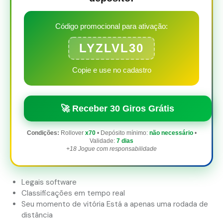
Código promocional para ativação:
LYZLVL30
Copie e use no cadastro
🚀 Receber 30 Giros Grátis
Condições:
Rollover
x70
• Depósito mínimo:
não necessário
•
Validade:
7 dias
+18 Jogue com responsabilidade
Legais software
Classificações em tempo real
Seu momento de vitória Está a apenas uma rodada de
distância