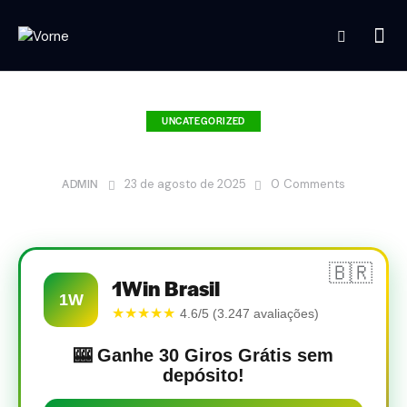
UNCATEGORIZED
Hotel Cassino Perequete ➡ br
ADMIN
23 de agosto de 2025
0
Comments
🇧🇷
1Win Brasil
1W
★★★★★
4.6/5 (3.247 avaliações)
🎰 Ganhe 30 Giros Grátis sem
depósito!