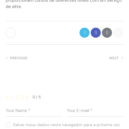
proporcionam cursos de diferentes níveis com um serviço
de elite.
PREVIOUS
NEXT
1Kk Cassino br ✦
Festa Cassino Vetor ♦
Brasil 🇧🇷 📲
Leave a comment
0
/
5
Salvar meus dados neste navegador para a próxima vez