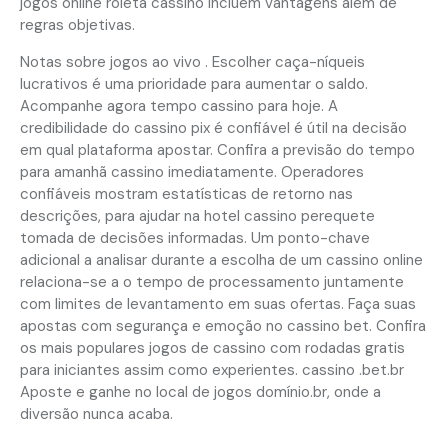
jogos online roleta cassino incluem vantagens além de
regras objetivas.
Notas sobre jogos ao vivo . Escolher caça-níqueis
lucrativos é uma prioridade para aumentar o saldo.
Acompanhe agora tempo cassino para hoje. A
credibilidade do cassino pix é confiável é útil na decisão
em qual plataforma apostar. Confira a previsão do tempo
para amanhã cassino imediatamente. Operadores
confiáveis mostram estatísticas de retorno nas
descrições, para ajudar na hotel cassino perequete
tomada de decisões informadas. Um ponto-chave
adicional a analisar durante a escolha de um cassino online
relaciona-se a o tempo de processamento juntamente
com limites de levantamento em suas ofertas. Faça suas
apostas com segurança e emoção no cassino bet. Confira
os mais populares jogos de cassino com rodadas gratis
para iniciantes assim como experientes. cassino .bet.br
Aposte e ganhe no local de jogos domínio.br, onde a
diversão nunca acaba.