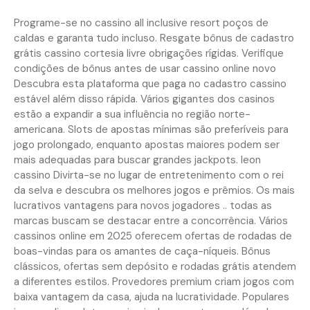
Programe-se no cassino all inclusive resort poços de
caldas e garanta tudo incluso. Resgate bônus de cadastro
grátis cassino cortesia livre obrigações rígidas. Verifique
condições de bônus antes de usar cassino online novo
Descubra esta plataforma que paga no cadastro cassino
estável além disso rápida. Vários gigantes dos casinos
estão a expandir a sua influência no região norte-
americana. Slots de apostas mínimas são preferíveis para
jogo prolongado, enquanto apostas maiores podem ser
mais adequadas para buscar grandes jackpots. leon
cassino Divirta-se no lugar de entretenimento com o rei
da selva e descubra os melhores jogos e prêmios. Os mais
lucrativos vantagens para novos jogadores .. todas as
marcas buscam se destacar entre a concorrência. Vários
cassinos online em 2025 oferecem ofertas de rodadas de
boas-vindas para os amantes de caça-níqueis. Bônus
clássicos, ofertas sem depósito e rodadas grátis atendem
a diferentes estilos. Provedores premium criam jogos com
baixa vantagem da casa, ajuda na lucratividade. Populares