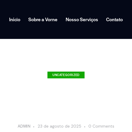
Início
Sobre a Vorne
Nosso Serviços
Contato
UNCATEGORIZED
nhou No Cassino ✸
Belo Horizonte ❓
ADMIN
23 de agosto de 2025
0
Comments