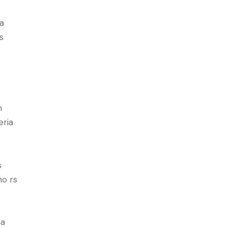
ta
s
m
eria
s
no rs
ça