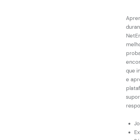
Apren
duran
NetEn
melho
proba
encon
que i
e apr
plata
supor
respo
Jo
Ex