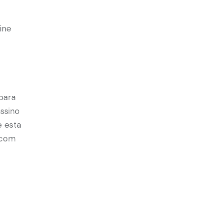
ine
para
assino
e esta
 com