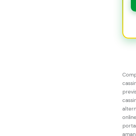
Ga
Compr
cassi
previ
cassi
alter
onlin
porta
amant