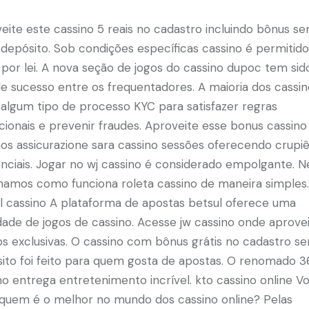
eite este cassino 5 reais no cadastro incluindo bônus s
r depósito. Sob condições específicas cassino é permitid
l por lei. A nova seção de jogos do cassino dupoc tem si
e sucesso entre os frequentadores. A maioria dos cassin
 algum tipo de processo KYC para satisfazer regras
dicionais e prevenir fraudes. Aproveite esse bonus cassino
nos assicurazione sara cassino sessões oferecendo crupi
nciais. Jogar no wj cassino é considerado empolgante. N
hamos como funciona roleta cassino de maneira simples
l cassino A plataforma de apostas betsul oferece uma
dade de jogos de cassino. Acesse jw cassino onde aprove
s exclusivas. O cassino com bônus grátis no cadastro s
ito foi feito para quem gosta de apostas. O renomado 
no entrega entretenimento incrível. kto cassino online V
quem é o melhor no mundo dos cassino online? Pelas