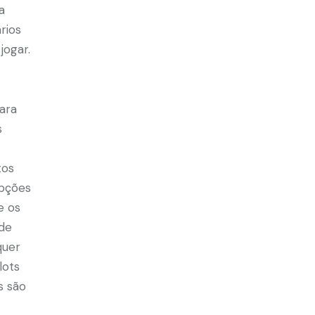
a
rios
jogar.
para
s
tos
opções
e os
 de
quer
lots
s são