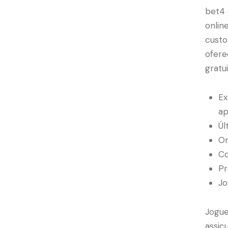
bet4 
onlin
custo
ofere
gratu
Ex
ap
Úl
On
Co
Pr
Jo
Jogue
assic