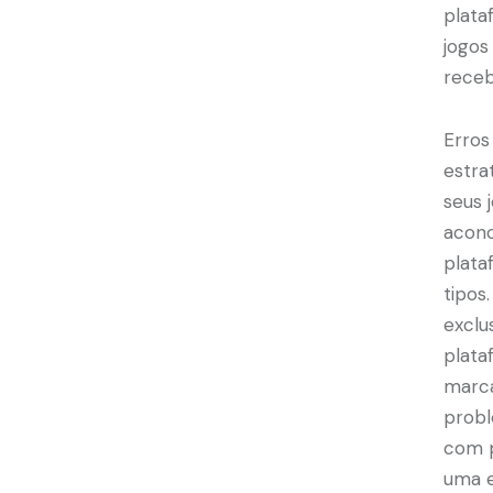
plata
jogos
receb
Erros
estra
seus 
aconc
plata
tipos
exclu
plata
marca
probl
com p
uma e