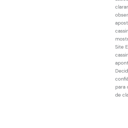
clara
obser
apost
cassi
mostr
Site 
cassi
apont
Decid
confi
para 
de cla
Se
us