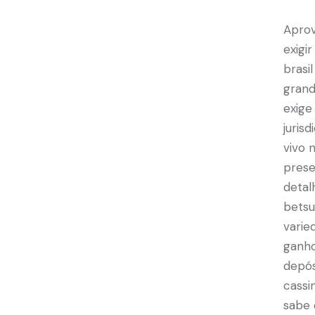
Aprov
exigi
brasi
grand
exige
juris
vivo 
prese
detal
betsu
varie
ganho
depós
cassi
sabe 