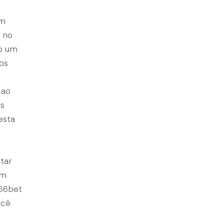
em
o no
do um
os
 ao
ês
esta
.
itar
em
366bet
ocê