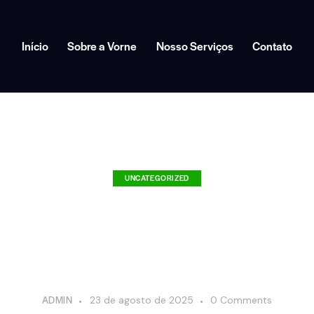
Início
Sobre a Vorne
Nosso Serviços
Contato
UNCATEGORIZED
as Cassino Rio Gran
Recife Online 🤑
ADMIN
23 de agosto de 2025
0
Comments