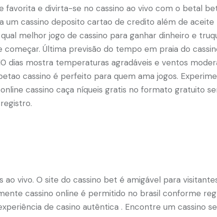
e favorita e divirta-se no cassino ao vivo com o betal bet
ra um cassino deposito cartao de credito além de aceite
 qual melhor jogo de cassino para ganhar dinheiro e truq
e começar. Última previsão do tempo em praia do cassi
10 dias mostra temperaturas agradáveis e ventos moder
betao cassino é perfeito para quem ama jogos. Experim
 online cassino caça níqueis gratis no formato gratuito s
 registro.
screva-se na comunidade de
gadores
s ao vivo. O site do cassino bet é amigável para visitantes
mente cassino online é permitido no brasil conforme reg
xperiência de casino autêntica . Encontre um cassino s