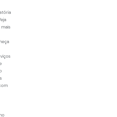
atória
eja
 mais
nheça
viços
e
o
s
 com
ino