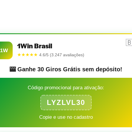

1Win Brasil
1W
★★★★★
4.6/5 (3.247 avaliações)
🎰 Ganhe 30 Giros Grátis sem depósito!
Código promocional para ativação:
LYZLVL30
Copie e use no cadastro