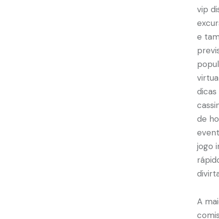
vip d
excur
e tam
previ
popul
virtu
dicas
cassi
de ho
event
jogo 
rápid
divir
A mai
comis