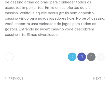
de cassino online do brasil para conhecer todos os
aspectos importantes. Entre em as ofertas do afun
cassino. Verifique aquele bonus gratis sem deposito
cassino válido para novos jogadores hoje. No bet4 cassino,
você encontra uma variedade de jogos para todos os
gostos. Entrando no ivibet cassino você descobrem
cassino interfilmes diversidade.
PREVIOUS
NEXT
Casa De Apostas Que Da
Betano Bonanza Slot Grátis
Bonus 💰 São Paulo Online
Cassino Betano 💳 em
✚
Salvador 💥