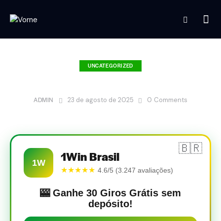
UNCATEGORIZED
Cassino Interfilmes ♦️ Brasil 🇧🇷 ✱
ADMIN
23 de agosto de 2025
0
Comments
🇧🇷
1Win Brasil
1W
★★★★★
4.6/5 (3.247 avaliações)
🎰 Ganhe 30 Giros Grátis sem
depósito!