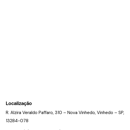
You May Also Like
UNCATEGORIZED
Onde Vejo Minhas Apostas Estrela Bet 💰 em Porto
Alegre 🔑
UNCATEGORIZED
Cassino É Confiável – Distrito Federal Online ♬
Localização
R. Alzira Veraldo Paffaro, 310 – Nova Vinhedo, Vinhedo – SP,
13284-078