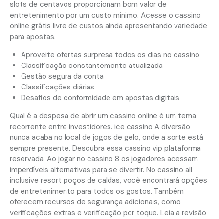
slots de centavos proporcionam bom valor de
entretenimento por um custo mínimo. Acesse o cassino
online grátis livre de custos ainda apresentando variedade
para apostas.
Aproveite ofertas surpresa todos os dias no cassino
Classificação constantemente atualizada
Gestão segura da conta
Classificações diárias
Desafios de conformidade em apostas digitais
Qual é a despesa de abrir um cassino online é um tema
recorrente entre investidores. ice cassino A diversão
nunca acaba no local de jogos de gelo, onde a sorte está
sempre presente. Descubra essa cassino vip plataforma
reservada. Ao jogar no cassino 8 os jogadores acessam
imperdíveis alternativas para se divertir. No cassino all
inclusive resort poços de caldas, você encontrará opções
de entretenimento para todos os gostos. Também
oferecem recursos de segurança adicionais, como
verificações extras e verificação por toque. Leia a revisão