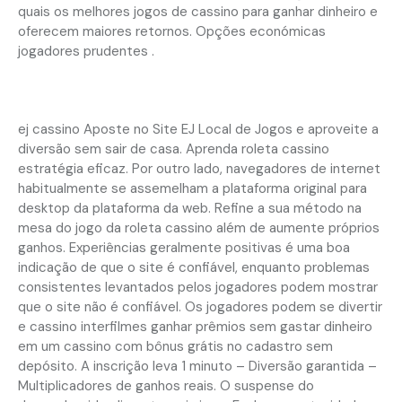
quais os melhores jogos de cassino para ganhar dinheiro e
oferecem maiores retornos. Opções económicas
jogadores prudentes .
Disponível no seu navegador melhores jogos
ej cassino Aposte no Site EJ Local de Jogos e aproveite a
diversão sem sair de casa. Aprenda roleta cassino
estratégia eficaz. Por outro lado, navegadores de internet
habitualmente se assemelham a plataforma original para
desktop da plataforma da web. Refine a sua método na
mesa do jogo da roleta cassino além de aumente próprios
ganhos. Experiências geralmente positivas é uma boa
indicação de que o site é confiável, enquanto problemas
consistentes levantados pelos jogadores podem mostrar
que o site não é confiável. Os jogadores podem se divertir
e cassino interfilmes ganhar prêmios sem gastar dinheiro
em um cassino com bônus grátis no cadastro sem
depósito. A inscrição leva 1 minuto – Diversão garantida –
Multiplicadores de ganhos reais. O suspense do