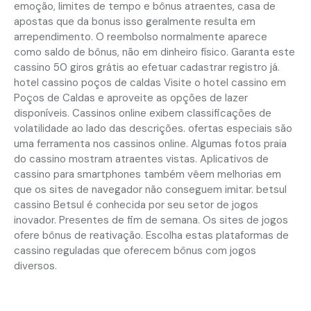
emoção, limites de tempo e bônus atraentes, casa de
apostas que da bonus isso geralmente resulta em
arrependimento. O reembolso normalmente aparece
como saldo de bônus, não em dinheiro físico. Garanta este
cassino 50 giros grátis ao efetuar cadastrar registro já.
hotel cassino poços de caldas Visite o hotel cassino em
Poços de Caldas e aproveite as opções de lazer
disponíveis. Cassinos online exibem classificações de
volatilidade ao lado das descrições. ofertas especiais são
uma ferramenta nos cassinos online. Algumas fotos praia
do cassino mostram atraentes vistas. Aplicativos de
cassino para smartphones também vêem melhorias em
que os sites de navegador não conseguem imitar. betsul
cassino Betsul é conhecida por seu setor de jogos
inovador. Presentes de fim de semana. Os sites de jogos
ofere bônus de reativação. Escolha estas plataformas de
cassino reguladas que oferecem bônus com jogos
diversos.
Sem esforço Retiradas sem atrasos