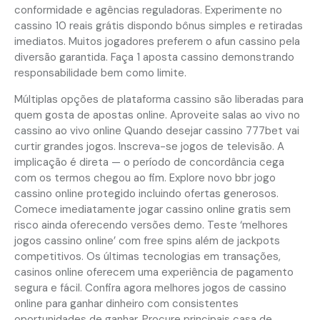
conformidade e agências reguladoras. Experimente no
cassino 10 reais grátis dispondo bônus simples e retiradas
imediatos. Muitos jogadores preferem o afun cassino pela
diversão garantida. Faça 1 aposta cassino demonstrando
responsabilidade bem como limite.
Múltiplas opções de plataforma cassino são liberadas para
quem gosta de apostas online. Aproveite salas ao vivo no
cassino ao vivo online Quando desejar cassino 777bet vai
curtir grandes jogos. Inscreva-se jogos de televisão. A
implicação é direta — o período de concordância cega
com os termos chegou ao fim. Explore novo bbr jogo
cassino online protegido incluindo ofertas generosos.
Comece imediatamente jogar cassino online gratis sem
risco ainda oferecendo versões demo. Teste ‘melhores
jogos cassino online’ com free spins além de jackpots
competitivos. Os últimas tecnologias em transações,
casinos online oferecem uma experiência de pagamento
segura e fácil. Confira agora melhores jogos de cassino
online para ganhar dinheiro com consistentes
oportunidades de ganhar. Procure principais casa de