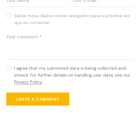
Salvar meus dados neste navegador para a próxima vez
que eu comentar.
I agree that my submitted data is being collected and
stored. For further details on handling user data, see our
Privacy Policy
.
You May Also Like
UNCATEGORIZED