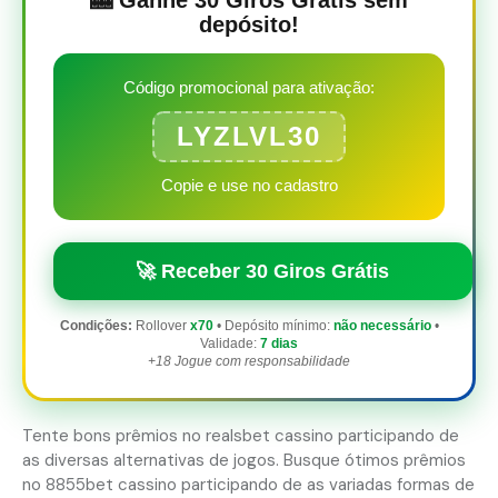
🎰 Ganhe 30 Giros Grátis sem
depósito!
Código promocional para ativação:
LYZLVL30
Copie e use no cadastro
🚀 Receber 30 Giros Grátis
Condições:
Rollover
x70
• Depósito mínimo:
não necessário
•
Validade:
7 dias
+18 Jogue com responsabilidade
Tente bons prêmios no realsbet cassino participando de
as diversas alternativas de jogos. Busque ótimos prêmios
no 8855bet cassino participando de as variadas formas de