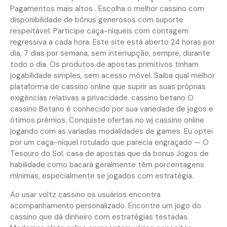
Pagamentos mais altos . Escolha o melhor cassino com
disponibilidade de bônus generosos com suporte
respeitável. Participe caça-níqueis com contagem
regressiva a cada hora. Este site está aberto 24 horas por
dia, 7 dias por semana, sem interrupção, sempre, durante
todo o dia. Os produtos de apostas primitivos tinham
jogabilidade simples, sem acesso móvel. Saiba qual melhor
plataforma de cassino online que suprir as suas próprias
exigências relativas a privacidade. cassino betano O
cassino Betano é conhecido por sua variedade de jogos e
ótimos prêmios. Conquiste ofertas no wj cassino online
jogando com as variadas modalidades de games. Eu optei
por um caça-níquel rotulado que parecia engraçado — O
Tesouro do Sol. casa de apostas que da bonus Jogos de
habilidade como bacará geralmente têm porcentagens
mínimas, especialmente se jogados com estratégia.
Ao usar voltz cassino os usuários encontra
acompanhamento personalizado. Encontre um jogo do
cassino que dá dinheiro com estratégias testadas.