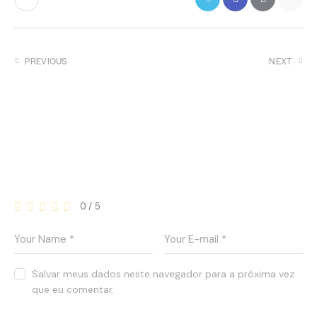
PREVIOUS
NEXT
Apostas Esportivas
Festa Cassino Roupas ➰
Plataforma De Cassino
Capa 007 Cassino Royale
Online – Cremolatto
AM 🇧🇷 ☑️
Sorvetes Cassino em
Brasília ⚡️
Leave a comment
0
/
5
Salvar meus dados neste navegador para a próxima vez
que eu comentar.