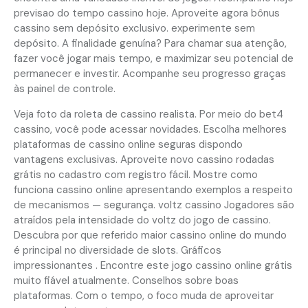
previsao do tempo cassino hoje. Aproveite agora bônus
cassino sem depósito exclusivo. experimente sem
depósito. A finalidade genuína? Para chamar sua atenção,
fazer você jogar mais tempo, e maximizar seu potencial de
permanecer e investir. Acompanhe seu progresso graças
às painel de controle.
Veja foto da roleta de cassino realista. Por meio do bet4
cassino, você pode acessar novidades. Escolha melhores
plataformas de cassino online seguras dispondo
vantagens exclusivas. Aproveite novo cassino rodadas
grátis no cadastro com registro fácil. Mostre como
funciona cassino online apresentando exemplos a respeito
de mecanismos — segurança. voltz cassino Jogadores são
atraídos pela intensidade do voltz do jogo de cassino.
Descubra por que referido maior cassino online do mundo
é principal no diversidade de slots. Gráficos
impressionantes . Encontre este jogo cassino online grátis
muito fiável atualmente. Conselhos sobre boas
plataformas. Com o tempo, o foco muda de aproveitar