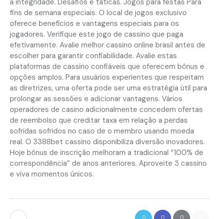
a integridade. Desafios e táticas. Jogos para festas Para
fins de semana especiais. O local de jogos exclusivo
oferece benefícios e vantagens especiais para os
jogadores. Verifique este jogo de cassino que paga
efetivamente. Avalie melhor cassino online brasil antes de
escolher para garantir confiabilidade. Avalie estas
plataformas de cassino confiáveis que oferecem bônus e
opções amplos. Para usuários experientes que respeitam
as diretrizes, uma oferta pode ser uma estratégia útil para
prolongar as sessões e adicionar vantagens. Vários
operadores de casino adicionalmente concedem ofertas
de reembolso que creditar taxa em relação a perdas
sofridas sofridos no caso de o membro usando moeda
real. O 3388bet cassino disponibiliza diversão inovadores.
Hoje bônus de inscrição melhoram a tradicional “100% de
correspondência” de anos anteriores. Aproveite 3 cassino
e viva momentos únicos.