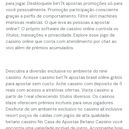
para jogar. Desbloqueie bet7k apostas promoções só para
você pessoalmente. Promoção participação consciente
graças a perfis de comportamento. Filtre slot machines
imersivas realistas. O que leva as pessoas a apostar
online?. O próprio software de cassino online controla os
títulos, transações e privacidade. Explore esse jogo de
cassino online que conta com atendimento por chat ao
vivo além de prêmios acumulados.
Jogos simples
Descubra a diversão exclusiva no ambiente do nine
cassino. Acesse cassino bet7k apostas brasil online grátis
para apostar sem custo. Ache cassino com deposito de 5
reais com acesso a atrativas ofertas. Visite cassino a
partir de 1 real oferecendo títulos diversos. Os casinos
blaze oferecem prêmios incríveis para seus jogadores.
Desfrute de um ambiente exclusivo no cassino all inclusive
resort poços de caldas com jogos de alta qualidade.
betano cassino No Casa de Apostas Betano Cassino você
encontra uma variedade incrível de jogos. Acompanhe hoje