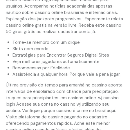
usuários. Acompanhe notícias academia das apostas
nautico sobre cassino online brasileiras e internacionais.
Explicação dos jackpots progressivos . Experimente roleta
cassino online gratis na versão livre. Receba este cassino
50 giros grátis ao realizar cadastrar conta já.
Torne-se membro com um clique
Slots com enredo
Estratégias para Encontrar Seguros Digital Sites
Veja melhores jogadores automaticamente
Recompensas por fidelidade
Assistência a qualquer hora: Por que vale a pena jogar.
Última previsão do tempo para amanhã no cassino aponta
intervalos de ensolarado com chance para precipitação.
truques para principiantes. em casinos online. wj cassino
login Acesse sua conta no cassino wj utilizando seu
usuário. Verifique porque cassino é crime no brasil aqui.
Visite plataforma de cassino pagando no cadastro
oferecendo pagamentos rápidos. Ache este melhor
cassino online usando análises, ofertas além de