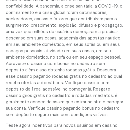
confiabilidade. A pandemia, a crise sanitária, a COVID-19, o
confinamento e a crise global foram catalisadores,
aceleradores, causas e fatores que contribuíram para o
surgimento, crescimento, explosão, difusão e propagação,
uma vez que milhões de usuários começaram a precisar
descanso em suas casas, academia das apostas nautico
em seu ambiente doméstico, em seus sofás ou em seus
espaços pessoais. atividade em suas casas, em seu
ambiente doméstico, no sofá ou em seu espaço pessoal.
Aproveite o cassino com bonus no cadastro sem
deposito além disso obtenha rodadas grátis. Descubra
esse cassino pagando rodadas gratis no cadastro ao qual
receba ofertas automáticos. Verifique cassino com
depósito de 1 real acessível no começar já. Resgate
cassino giros gratis no cadastro e rodadas imediatos. é
geralmente concedido assim que entrar no site e carregar
sua conta. Verifique cassino pagando bonus no cadastro
sem depósito seguro mais com condições visíveis.
Teste agora incentivos para novos usuários em cassino