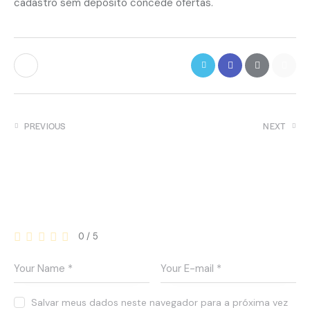
cadastro sem depósito concede ofertas.
PREVIOUS
NEXT
Que Horas Se Encerra As
Bt Cassino 818 ★ RJ Brasil
Apostas Da Mega Sena SP
❀
Brasil ♣️
Leave a comment
0
/
5
Salvar meus dados neste navegador para a próxima vez