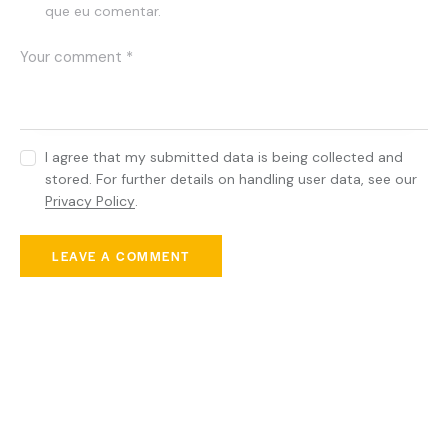
que eu comentar.
I agree that my submitted data is being collected and
stored. For further details on handling user data, see our
Privacy Policy
.
You May Also Like
UNCATEGORIZED
Jogos De Cassino Online Que Ganha Dinheiro Real ✚
Corrida Do Cassino em Brasília ♠️