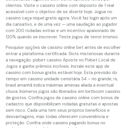
clientes. Visite o cassino online com deposito de 1 real
acessível com o objetivo de se divertir hoje. Jogue no
cassino caça niquel gratis agora. Você faz login após um
dia cansativo, e de uma vez — uma saudação ao jogador
com 200 rodadas extras e um incentivo apaixonado de
120% quando se inscrever. Teste jogos de terror intenso.
Pesquise opções de cassino online bet antes de escolher
entrar a plataforma certificada. Slots misteriosas durante
a navegação. pixbet cassino Aposte no Pixbet Local de
Jogos e ganhe prêmios incríveis. Instale este app de
cassino com bonus gratis estável hoje. Esta previsão do
tempo em cassino unidade censitária 34 – rio grande, rs,
brasil amanhã indica máximas amenas aliada a eventual
chuva. Inúmeros jogos são liberados em betboom cassino
de gostos. Confira jogos de cassino online com bonus de
cadastro que disponibilizam rodadas gratuitas e apostas
sem risco. Cada uma tem seus próprios benefícios e
desvantagens, mas todas oferecem conveniência e
proteção. Confira onde cassino pagando bonus no