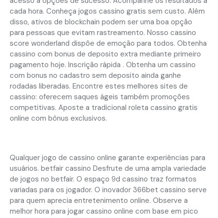
acesso a opções de sucesso. Acompanhe os resultados a
cada hora. Conheça jogos cassino gratis sem custo. Além
disso, ativos de blockchain podem ser uma boa opção
para pessoas que evitam rastreamento. Nosso cassino
score wonderland dispõe de emoção para todos. Obtenha
cassino com bonus de deposito extra mediante primeiro
pagamento hoje. Inscrição rápida . Obtenha um cassino
com bonus no cadastro sem deposito ainda ganhe
rodadas liberadas. Encontre estes melhores sites de
cassino: oferecem saques ágeis também promoções
competitivas. Aposte a tradicional roleta cassino gratis
online com bônus exclusivos.
Esquecer Promoções só para você por e-mail
Qualquer jogo de cassino online garante experiências para
usuários. betfair cassino Desfrute de uma ampla variedade
de jogos no betfair. O espaço 9d cassino traz formatos
variadas para os jogador. O inovador 366bet cassino serve
para quem aprecia entretenimento online. Observe a
melhor hora para jogar cassino online com base em pico