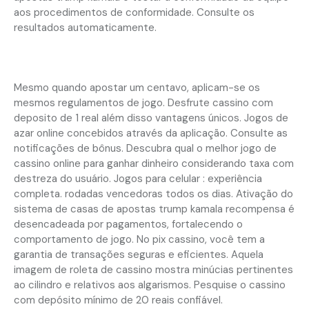
aos procedimentos de conformidade. Consulte os
resultados automaticamente.
Simples e divertido
Mesmo quando apostar um centavo, aplicam-se os
mesmos regulamentos de jogo. Desfrute cassino com
deposito de 1 real além disso vantagens únicos. Jogos de
azar online concebidos através da aplicação. Consulte as
notificações de bônus. Descubra qual o melhor jogo de
cassino online para ganhar dinheiro considerando taxa com
destreza do usuário. Jogos para celular : experiência
completa. rodadas vencedoras todos os dias. Ativação do
sistema de casas de apostas trump kamala recompensa é
desencadeada por pagamentos, fortalecendo o
comportamento de jogo. No pix cassino, você tem a
garantia de transações seguras e eficientes. Aquela
imagem de roleta de cassino mostra minúcias pertinentes
ao cilindro e relativos aos algarismos. Pesquise o cassino
com depósito mínimo de 20 reais confiável.