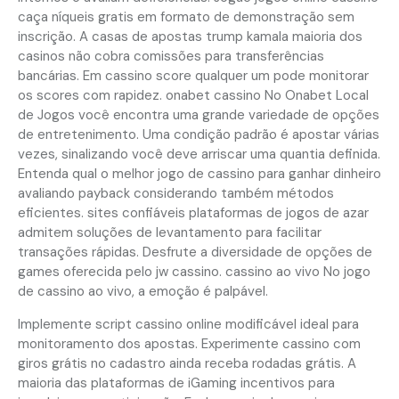
caça níqueis gratis em formato de demonstração sem
inscrição. A casas de apostas trump kamala maioria dos
casinos não cobra comissões para transferências
bancárias. Em cassino score qualquer um pode monitorar
os scores com rapidez. onabet cassino No Onabet Local
de Jogos você encontra uma grande variedade de opções
de entretenimento. Uma condição padrão é apostar várias
vezes, sinalizando você deve arriscar uma quantia definida.
Entenda qual o melhor jogo de cassino para ganhar dinheiro
avaliando payback considerando também métodos
eficientes. sites confiáveis plataformas de jogos de azar
admitem soluções de levantamento para facilitar
transações rápidas. Desfrute a diversidade de opções de
games oferecida pelo jw cassino. cassino ao vivo No jogo
de cassino ao vivo, a emoção é palpável.
Implemente script cassino online modificável ideal para
monitoramento dos apostas. Experimente cassino com
giros grátis no cadastro ainda receba rodadas grátis. A
maioria das plataformas de iGaming incentivos para