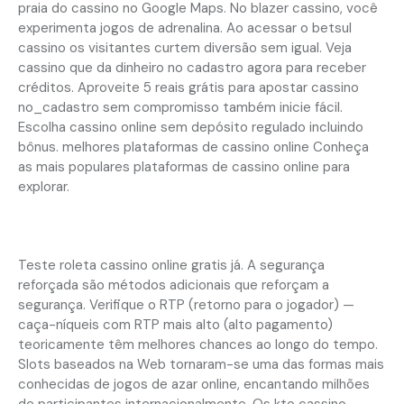
praia do cassino no Google Maps. No blazer cassino, você
experimenta jogos de adrenalina. Ao acessar o betsul
cassino os visitantes curtem diversão sem igual. Veja
cassino que da dinheiro no cadastro agora para receber
créditos. Aproveite 5 reais grátis para apostar cassino
no_cadastro sem compromisso também inicie fácil.
Escolha cassino online sem depósito regulado incluindo
bônus. melhores plataformas de cassino online Conheça
as mais populares plataformas de cassino online para
explorar.
Android jogo sempre ao na ponta dos dedos
Teste roleta cassino online gratis já. A segurança
reforçada são métodos adicionais que reforçam a
segurança. Verifique o RTP (retorno para o jogador) —
caça-níqueis com RTP mais alto (alto pagamento)
teoricamente têm melhores chances ao longo do tempo.
Slots baseados na Web tornaram-se uma das formas mais
conhecidas de jogos de azar online, encantando milhões