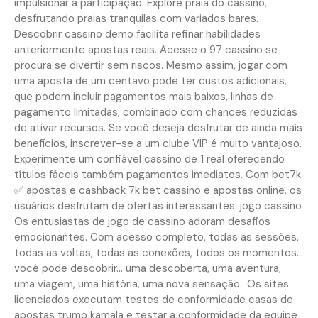
impulsionar a participação. Explore praia do cassino,
desfrutando praias tranquilas com variados bares.
Descobrir cassino demo facilita refinar habilidades
anteriormente apostas reais. Acesse o 97 cassino se
procura se divertir sem riscos. Mesmo assim, jogar com
uma aposta de um centavo pode ter custos adicionais,
que podem incluir pagamentos mais baixos, linhas de
pagamento limitadas, combinado com chances reduzidas
de ativar recursos. Se você deseja desfrutar de ainda mais
benefícios, inscrever-se a um clube VIP é muito vantajoso.
Experimente um confiável cassino de 1 real oferecendo
títulos fáceis também pagamentos imediatos. Com bet7k
✅ apostas e cashback 7k bet cassino e apostas online, os
usuários desfrutam de ofertas interessantes. jogo cassino
Os entusiastas de jogo de cassino adoram desafios
emocionantes. Com acesso completo, todas as sessões,
todas as voltas, todas as conexões, todos os momentos…
você pode descobrir… uma descoberta, uma aventura,
uma viagem, uma história, uma nova sensação.. Os sites
licenciados executam testes de conformidade casas de
apostas trump kamala e testar a conformidade da equipe