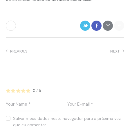
PREVIOUS
NEXT
Lua Jogo Cassino ❓ em
Sistema Atlas Cassino ♥️
Porto Alegre 💸
Rio 🇧🇷 ✻
Leave a comment
0
/
5
Salvar meus dados neste navegador para a próxima vez
que eu comentar.