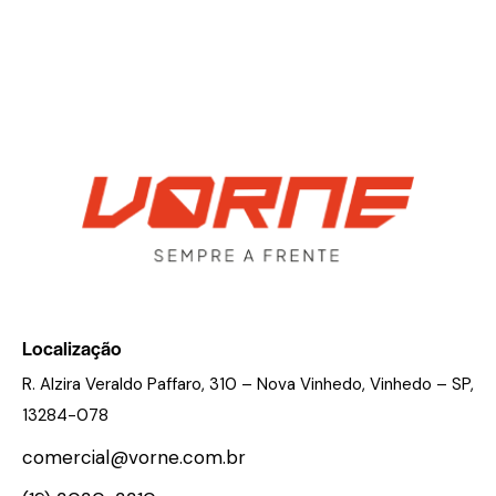
Cassino Online Betking — AM 🇧🇷 🕹️
Localização
R. Alzira Veraldo Paffaro, 310 – Nova Vinhedo, Vinhedo – SP,
13284-078
comercial@vorne.com.br