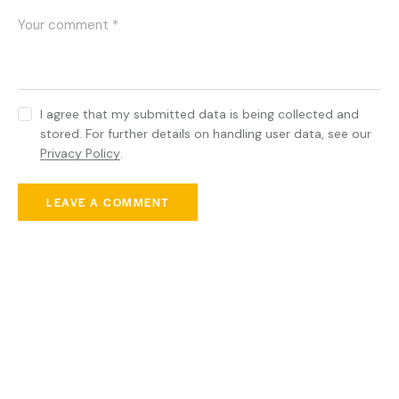
I agree that my submitted data is being collected and
stored. For further details on handling user data, see our
Privacy Policy
.
You May Also Like
UNCATEGORIZED
Melhor Cassino Online Brasil ❌ Cep Cassino Salvador
🇧🇷 ♠️
UNCATEGORIZED