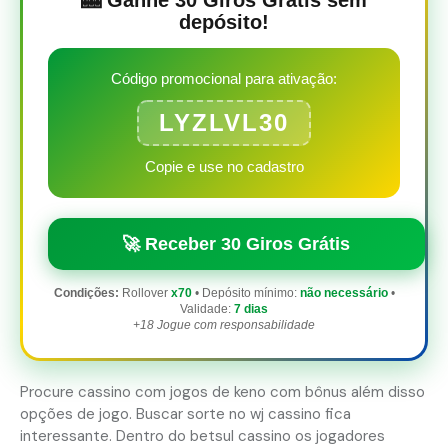
🎰 Ganhe 30 Giros Grátis sem
depósito!
Código promocional para ativação:
LYZLVL30
Copie e use no cadastro
🚀 Receber 30 Giros Grátis
Condições:
Rollover
x70
• Depósito mínimo:
não necessário
•
Validade:
7 dias
+18 Jogue com responsabilidade
Procure cassino com jogos de keno com bônus além disso
opções de jogo. Buscar sorte no wj cassino fica
interessante. Dentro do betsul cassino os jogadores