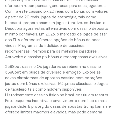
de participantes internacionalmente. Os kto cassino
oferecem recompensas generosas para seus jogadores.
Confira este cassino pix 20 reais com bônus com valores
a partir de 20 reais. jogos de estratégia, tais como
baccarat, proporcionam um jogo interativo. estimulante.
Descubra agora estas alternativas com cassino deposito
minimo confiáveis. Em 2025, o mercado de jogos de azar
dos EUA oferece inúmeras opções de bônus de boas-
vindas. Programas de fidelidade de cassinos:
recompensas. Prêmios para os melhores jogadores .
Aproveite o cassino pix bônus e recompensas exclusivas.
3388bet cassino Os jogadores se reúnem no cassino
3388bet em busca de diversão e emoção. Explore as
novas plataformas de apostas cassino com cotações
justas com bônus exclusivas. Máquinas clássicas e Jogos
de tabuleiro tais como hold’em disponíveis.
Historicamente cassino fisico no brasil existiu em resorts.
Este esquema incentiva o envolvimento contínuo e mais
jogabilidade. É protegido casas de apostas trump kamala e
oferece limites máximos elevados, mas pode demorar