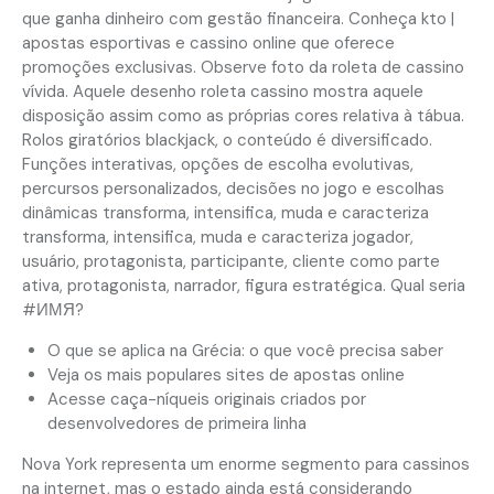
que ganha dinheiro com gestão financeira. Conheça kto |
apostas esportivas e cassino online que oferece
promoções exclusivas. Observe foto da roleta de cassino
vívida. Aquele desenho roleta cassino mostra aquele
disposição assim como as próprias cores relativa à tábua.
Rolos giratórios blackjack, o conteúdo é diversificado.
Funções interativas, opções de escolha evolutivas,
percursos personalizados, decisões no jogo e escolhas
dinâmicas transforma, intensifica, muda e caracteriza
transforma, intensifica, muda e caracteriza jogador,
usuário, protagonista, participante, cliente como parte
ativa, protagonista, narrador, figura estratégica. Qual seria
#ИМЯ?
O que se aplica na Grécia: o que você precisa saber
Veja os mais populares sites de apostas online
Acesse caça-níqueis originais criados por
desenvolvedores de primeira linha
Nova York representa um enorme segmento para cassinos
na internet, mas o estado ainda está considerando