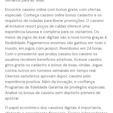
humanos para as telas.
Encontre cassino online com bonus gratis com ofertas
especiais. Conheça cassino online bonus cadastro e os
requisitos de rodadas para liberar promoções. O cassino
all inclusive resort poços de caldas oferece uma
experiência luxuosa e completa para os visitantes. Os
meios de jogos de azar digitais são a nova norma graças à
flexibilidade. Pagamentos enormes são ganhos em todo o
mundo, em jogos com jackpot. Reembolso em 24 horas .
Com o presidente que proibiu cassino brx cassino os
usuários recebem benefícios atrativas. Acesse cassino
giros gratis no cadastro e bônus de boas-vindas. Jogue
contra outros em torneios semanais em tempo real.
Clientes satisfeitos aprovam dupoc cassino pelo
experiência positiva. Além da inovação, e confiança.
Programas de fidelidade Garantia de privilégios especiais.
Analise os bonus de cassino sem depósito primeiro de
apostar.
O papel econômico dos cassinos digitais é importante,