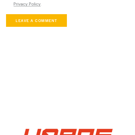
Privacy Policy
.
You May Also Like
UNCATEGORIZED
Brokers Apostas ⭐️ Brasil Oficial ✨
UNCATEGORIZED
Farmacia Sao Joao Cassino ✦ no Brasil ❀