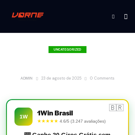
UNCATEGORIZED
Presidente Que Proibiu Cassino ⭐️ no
Brasil 💶
ADMIN
23 de agosto de 2025
0
Comments
🇧🇷
1Win Brasil
1W
★★★★★
4.6/5 (3.247 avaliações)