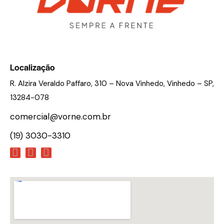
Localização
R. Alzira Veraldo Paffaro, 310 – Nova Vinhedo, Vinhedo – SP,
13284-078
comercial@vorne.com.br
(19) 3030-3310