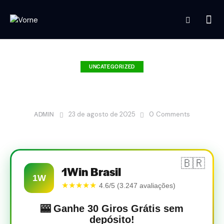
UNCATEGORIZED
Campings No Cassino . para
Jogadores Brasileiros
ADMIN
23 de agosto de 2025
0
Comments
🇧🇷
1Win Brasil
1W
★★★★★
4.6/5 (3.247 avaliações)
🎰 Ganhe 30 Giros Grátis sem
depósito!