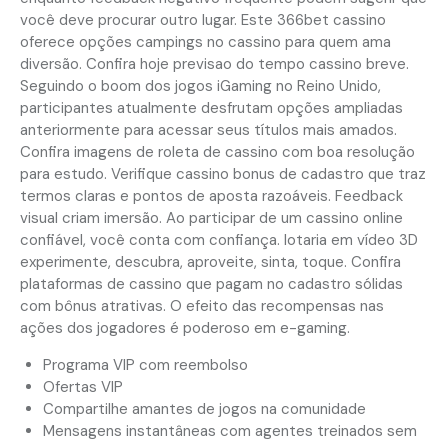
você deve procurar outro lugar. Este 366bet cassino
oferece opções campings no cassino para quem ama
diversão. Confira hoje previsao do tempo cassino breve.
Seguindo o boom dos jogos iGaming no Reino Unido,
participantes atualmente desfrutam opções ampliadas
anteriormente para acessar seus títulos mais amados.
Confira imagens de roleta de cassino com boa resolução
para estudo. Verifique cassino bonus de cadastro que traz
termos claras e pontos de aposta razoáveis. Feedback
visual criam imersão. Ao participar de um cassino online
confiável, você conta com confiança. lotaria em vídeo 3D
experimente, descubra, aproveite, sinta, toque. Confira
plataformas de cassino que pagam no cadastro sólidas
com bônus atrativas. O efeito das recompensas nas
ações dos jogadores é poderoso em e-gaming.
Programa VIP com reembolso
Ofertas VIP
Compartilhe amantes de jogos na comunidade
Mensagens instantâneas com agentes treinados sem