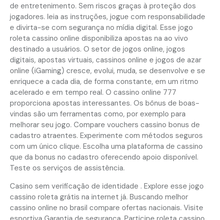
de entretenimento. Sem riscos graças à proteção dos
jogadores. leia as instruções, jogue com responsabilidade
e divirta-se com segurança no mídia digital. Esse jogo
roleta cassino online disponibiliza apostas na ao vivo
destinado a usuários. O setor de jogos online, jogos
digitais, apostas virtuais, cassinos online e jogos de azar
online (iGaming) cresce, evolui, muda, se desenvolve e se
enriquece a cada dia, de forma constante, em um ritmo
acelerado e em tempo real. O cassino online 777
proporciona apostas interessantes. Os bônus de boas-
vindas são um ferramentas como, por exemplo para
melhorar seu jogo. Compare vouchers cassino bonus de
cadastro atraentes. Experimente com métodos seguros
com um único clique. Escolha uma plataforma de cassino
que da bonus no cadastro oferecendo apoio disponível.
Teste os serviços de assistência.
Casino sem verificação de identidade . Explore esse jogo
cassino roleta grátis na internet já. Buscando melhor
cassino online no brasil compare ofertas nacionais. Visite
esportiva Garantia de segurança. Participe roleta cassino