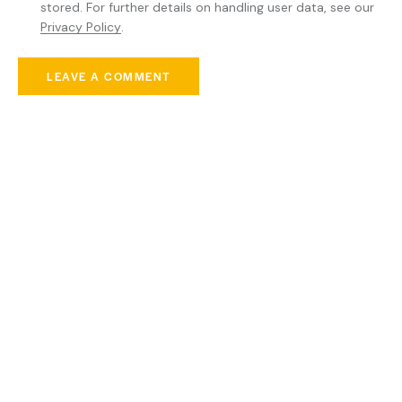
stored. For further details on handling user data, see our
Privacy Policy
.
You May Also Like
UNCATEGORIZED
Cine Dunas Cassino Rio Grande Rs Brasil Online ℹ️
UNCATEGORIZED
Previsao Do Tempo Para A Praia Do Cassino ✚ RJ
Brasil ⚡