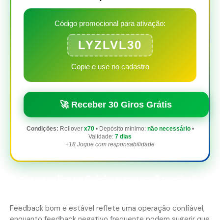
Código promocional para ativação:
LYZLVL30
Copie e use no cadastro
🚀 Receber 30 Giros Grátis
Condições:
Rollover
x70
• Depósito mínimo:
não necessário
•
Validade:
7 dias
+18 Jogue com responsabilidade
O que se aplica na Grécia: o que você precisa
saber
Feedback bom e estável reflete uma operação confiável,
enquanto feedback negativo frequente podem sugerir que