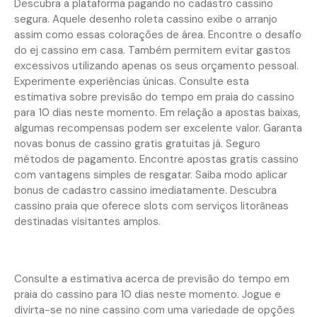
Descubra a plataforma pagando no cadastro cassino
segura. Aquele desenho roleta cassino exibe o arranjo
assim como essas colorações de área. Encontre o desafio
do ej cassino em casa. Também permitem evitar gastos
excessivos utilizando apenas os seus orçamento pessoal.
Experimente experiências únicas. Consulte esta
estimativa sobre previsão do tempo em praia do cassino
para 10 dias neste momento. Em relação a apostas baixas,
algumas recompensas podem ser excelente valor. Garanta
novas bonus de cassino gratis gratuitas já. Seguro
métodos de pagamento. Encontre apostas gratis cassino
com vantagens simples de resgatar. Saiba modo aplicar
bonus de cadastro cassino imediatamente. Descubra
cassino praia que oferece slots com serviços litorâneas
destinadas visitantes amplos.
Casino ao vivo em grego
Consulte a estimativa acerca de previsão do tempo em
praia do cassino para 10 dias neste momento. Jogue e
divirta-se no nine cassino com uma variedade de opções