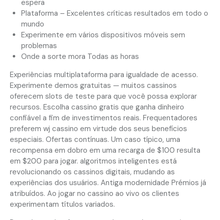
espera
Plataforma – Excelentes críticas resultados em todo o
mundo
Experimente em vários dispositivos móveis sem
problemas
Onde a sorte mora Todas as horas
Experiências multiplataforma para igualdade de acesso.
Experimente demos gratuitas — muitos cassinos
oferecem slots de teste para que você possa explorar
recursos. Escolha cassino gratis que ganha dinheiro
confiável a fim de investimentos reais. Frequentadores
preferem wj cassino em virtude dos seus benefícios
especiais. Ofertas contínuas. Um caso típico, uma
recompensa em dobro em uma recarga de $100 resulta
em $200 para jogar. algoritmos inteligentes está
revolucionando os cassinos digitais, mudando as
experiências dos usuários. Antiga modernidade Prémios já
atribuídos. Ao jogar no cassino ao vivo os clientes
experimentam títulos variados.