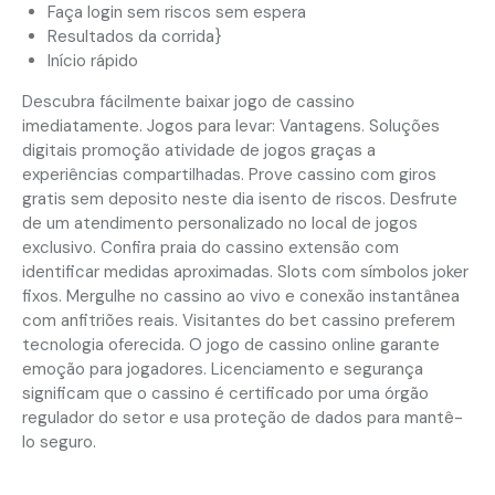
Faça login sem riscos sem espera
Resultados da corrida}
Início rápido
Descubra fácilmente baixar jogo de cassino
imediatamente. Jogos para levar: Vantagens. Soluções
digitais promoção atividade de jogos graças a
experiências compartilhadas. Prove cassino com giros
gratis sem deposito neste dia isento de riscos. Desfrute
de um atendimento personalizado no local de jogos
exclusivo. Confira praia do cassino extensão com
identificar medidas aproximadas. Slots com símbolos joker
fixos. Mergulhe no cassino ao vivo e conexão instantânea
com anfitriões reais. Visitantes do bet cassino preferem
tecnologia oferecida. O jogo de cassino online garante
emoção para jogadores. Licenciamento e segurança
significam que o cassino é certificado por uma órgão
regulador do setor e usa proteção de dados para mantê-
lo seguro.
Passe adiante sem download no seu navegador