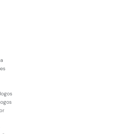
za
hes
 Jogos
jogos
or
o