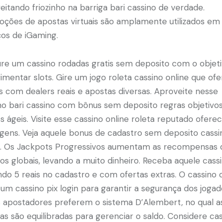
eitando friozinho na barriga bari cassino de verdade.
ções de apostas virtuais são amplamente utilizados em
os de iGaming.
re um cassino rodadas gratis sem deposito com o objet
imentar slots. Gire um jogo roleta cassino online que of
 com dealers reais e apostas diversas. Aproveite nesse
no bari cassino com bônus sem deposito regras objetivo
s ágeis. Visite esse cassino online roleta reputado ofer
gens. Veja aquele bonus de cadastro sem deposito cassi
o. Os Jackpots Progressivos aumentam as recompensas 
ios globais, levando a muito dinheiro. Receba aquele cass
do 5 reais no cadastro e com ofertas extras. O cassino 
 um cassino pix login para garantir a segurança dos jogad
s apostadores preferem o sistema D’Alembert, no qual a
as são equilibradas para gerenciar o saldo. Considere ca