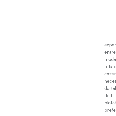
Pr
Si
pla
exper
entre
modal
relat
cassi
neces
de ta
de bi
plata
prefe