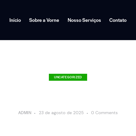
Início
Sobre a Vorne
Nosso Serviços
Contato
UNCATEGORIZED
Bari Cassino 💡 br 
ADMIN
23 de agosto de 2025
0
Comments