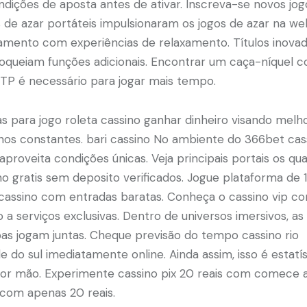
ndições de aposta antes de ativar. Inscreva-se novos jog
 de azar portáteis impulsionaram os jogos de azar na we
amento com experiências de relaxamento. Títulos inova
oqueiam funções adicionais. Encontrar um caça-níquel 
RTP é necessário para jogar mais tempo.
as para jogo roleta cassino ganhar dinheiro visando melh
nos constantes. bari cassino No ambiente do 366bet cas
aproveita condições únicas. Veja principais portais os qua
no gratis sem deposito verificados. Jogue plataforma de 
 cassino com entradas baratas. Conheça o cassino vip c
to a serviços exclusivas. Dentro de universos imersivos, as
as jogam juntas. Cheque previsão do tempo cassino rio
e do sul imediatamente online. Ainda assim, isso é estatís
or mão. Experimente cassino pix 20 reais com comece 
 com apenas 20 reais.