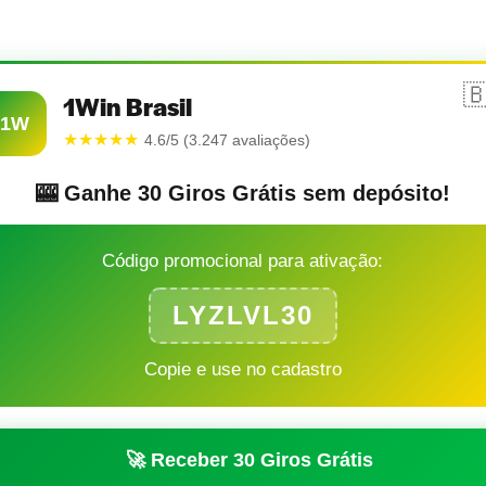

1Win Brasil
1W
★★★★★
4.6/5 (3.247 avaliações)
🎰 Ganhe 30 Giros Grátis sem depósito!
Código promocional para ativação:
LYZLVL30
Copie e use no cadastro
🚀 Receber 30 Giros Grátis