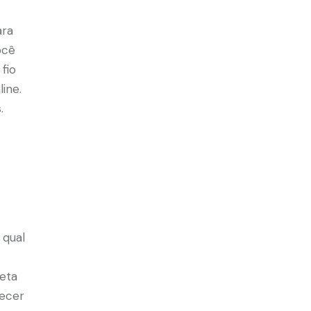
ara
ocê
 fio
ine.
.
 qual
leta
hecer