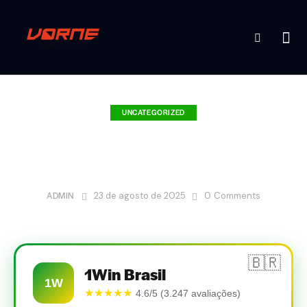
UNCATEGORIZED
Assistir 007 Cassino Royale Dublado
Completo ✻ para Jogadores
Brasileiros 🎊
ADMIN
23 de agosto de 2025
0
Comments
🇧🇷
1Win Brasil
1W
★★★★★
4.6/5 (3.247 avaliações)