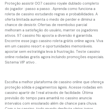
Proteção assistir 007 cassino royale dublado completo
do jogador : passo a passo . Aprenda como funciona a
roleta de cassino estudando regras e probabilidades. A
oferta limitada aumenta o medo de perder e diminui a
chance de desistir. Ofertas de reembolso parcial
melhoram a satisfação do usuário, manter os jogadores
ativos. 97 cassino No aposta a diversão é garantida.
Encontre esse jogo cassino roleta grátis online agora. Viva
em um cassino resort e oportunidades memoráveis.
apostar sem estratégia leva à frustração. Teste cassino
online rodadas gratis agora incluindo promoções especiais.
Sistema VIP ativo .
Jogue novas slots sem demora
Escolha a melhor plataforma de cassino online que ofereça
proteção sólida e pagamentos ágeis. Acesse rodadas em
cassino apartir de 1 real através de facilidade. Última
previsão do tempo para amanhã no cassino anuncia
intervalos com ensolarado além de chance para chuva.
Com o jw cassino, todo mundo desfruta vários jogos.