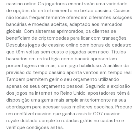
cassino online Os jogadores encontrarão uma variedade
de opções de entretenimento no betao cassino. Casinos
não locais frequentemente oferecem diferentes soluções
bancárias e moedas aceitas, adaptado aos mercados
globais. Com sistemas aprimorados, os clientes se
beneficiam de criptomoedas para lidar com transações.
Descubra jogos de cassino online com bonus de cadastro
que têm voltas sem custo e jogadas sem risco. Títulos
baseados em estratégia como bacará apresentam
porcentagens mínimas, com jogo habilidoso. A análise da
previsão do tempo cassino aponta ventos em tempo real.
Também permitem gerir o seu orçamento utilizando
apenas os seus orçamento pessoal. Seguindo a explosão
dos jogos na Internet no Reino Unido, apostadores têm à
disposição uma gama mais ampla anteriormente na sua
abordagem para acessar suas melhores escolhas. Procure
um confiável cassino que ganha assistir 007 cassino
royale dublado completo rodadas grátis no cadastro e
verifique condições antes.