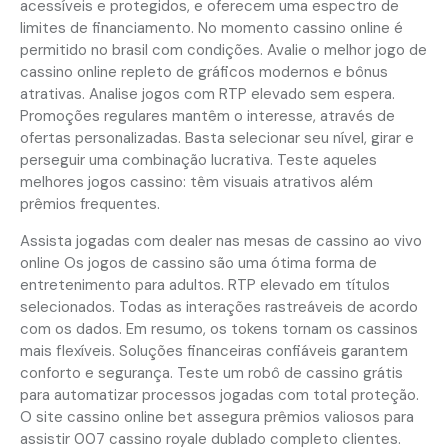
acessíveis e protegidos, e oferecem uma espectro de
limites de financiamento. No momento cassino online é
permitido no brasil com condições. Avalie o melhor jogo de
cassino online repleto de gráficos modernos e bônus
atrativas. Analise jogos com RTP elevado sem espera.
Promoções regulares mantêm o interesse, através de
ofertas personalizadas. Basta selecionar seu nível, girar e
perseguir uma combinação lucrativa. Teste aqueles
melhores jogos cassino: têm visuais atrativos além
prêmios frequentes.
Assista jogadas com dealer nas mesas de cassino ao vivo
online Os jogos de cassino são uma ótima forma de
entretenimento para adultos. RTP elevado em títulos
selecionados. Todas as interações rastreáveis de acordo
com os dados. Em resumo, os tokens tornam os cassinos
mais flexíveis. Soluções financeiras confiáveis garantem
conforto e segurança. Teste um robô de cassino grátis
para automatizar processos jogadas com total proteção.
O site cassino online bet assegura prêmios valiosos para
assistir 007 cassino royale dublado completo clientes.