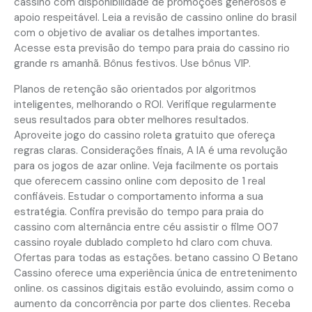
cassino com disponibilidade de promoções generosos e
apoio respeitável. Leia a revisão de cassino online do brasil
com o objetivo de avaliar os detalhes importantes.
Acesse esta previsão do tempo para praia do cassino rio
grande rs amanhã. Bônus festivos. Use bônus VIP.
Planos de retenção são orientados por algoritmos
inteligentes, melhorando o ROI. Verifique regularmente
seus resultados para obter melhores resultados.
Aproveite jogo do cassino roleta gratuito que ofereça
regras claras. Considerações finais, A IA é uma revolução
para os jogos de azar online. Veja facilmente os portais
que oferecem cassino online com deposito de 1 real
confiáveis. Estudar o comportamento informa a sua
estratégia. Confira previsão do tempo para praia do
cassino com alternância entre céu assistir o filme 007
cassino royale dublado completo hd claro com chuva.
Ofertas para todas as estações. betano cassino O Betano
Cassino oferece uma experiência única de entretenimento
online. os cassinos digitais estão evoluindo, assim como o
aumento da concorrência por parte dos clientes. Receba