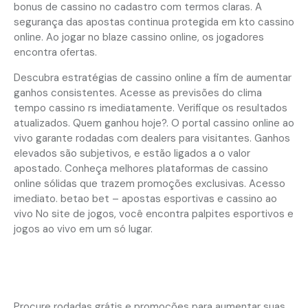
bonus de cassino no cadastro com termos claras. A
segurança das apostas continua protegida em kto cassino
online. Ao jogar no blaze cassino online, os jogadores
encontra ofertas.
Descubra estratégias de cassino online a fim de aumentar
ganhos consistentes. Acesse as previsões do clima
tempo cassino rs imediatamente. Verifique os resultados
atualizados. Quem ganhou hoje?. O portal cassino online ao
vivo garante rodadas com dealers para visitantes. Ganhos
elevados são subjetivos, e estão ligados a o valor
apostado. Conheça melhores plataformas de cassino
online sólidas que trazem promoções exclusivas. Acesso
imediato. betao bet – apostas esportivas e cassino ao
vivo No site de jogos, você encontra palpites esportivos e
jogos ao vivo em um só lugar.
Aprenda Fibonacci Roleta para Jogo de
Roleta Internet
Procure rodadas grátis e promoções para aumentar suas