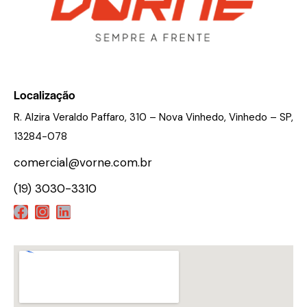
Localização
R. Alzira Veraldo Paffaro, 310 – Nova Vinhedo, Vinhedo – SP,
13284-078
comercial@vorne.com.br
(19) 3030-3310