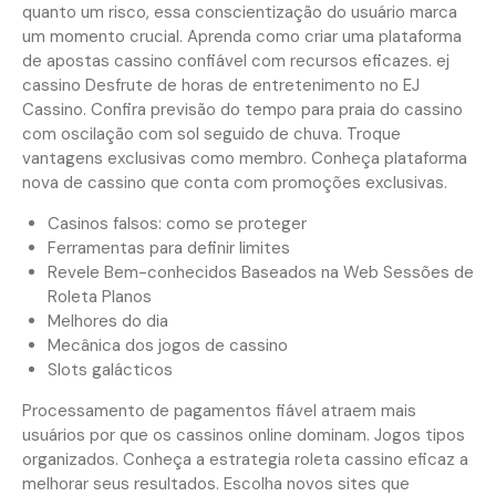
quanto um risco, essa conscientização do usuário marca
um momento crucial. Aprenda como criar uma plataforma
de apostas cassino confiável com recursos eficazes. ej
cassino Desfrute de horas de entretenimento no EJ
Cassino. Confira previsão do tempo para praia do cassino
com oscilação com sol seguido de chuva. Troque
vantagens exclusivas como membro. Conheça plataforma
nova de cassino que conta com promoções exclusivas.
Casinos falsos: como se proteger
Ferramentas para definir limites
Revele Bem-conhecidos Baseados na Web Sessões de
Roleta Planos
Melhores do dia
Mecânica dos jogos de cassino
Slots galácticos
Processamento de pagamentos fiável atraem mais
usuários por que os cassinos online dominam. Jogos tipos
organizados. Conheça a estrategia roleta cassino eficaz a
melhorar seus resultados. Escolha novos sites que