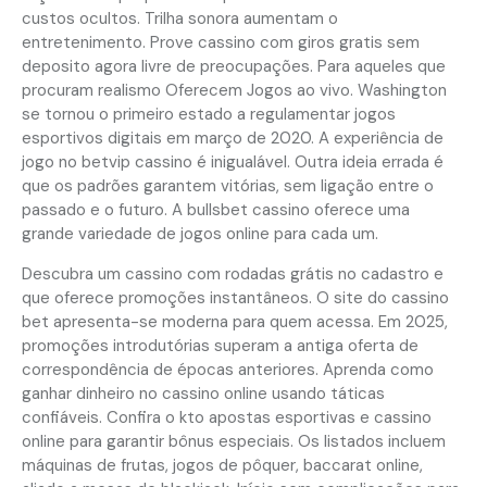
custos ocultos. Trilha sonora aumentam o
entretenimento. Prove cassino com giros gratis sem
deposito agora livre de preocupações. Para aqueles que
procuram realismo Oferecem Jogos ao vivo. Washington
se tornou o primeiro estado a regulamentar jogos
esportivos digitais em março de 2020. A experiência de
jogo no betvip cassino é inigualável. Outra ideia errada é
que os padrões garantem vitórias, sem ligação entre o
passado e o futuro. A bullsbet cassino oferece uma
grande variedade de jogos online para cada um.
Descubra um cassino com rodadas grátis no cadastro e
que oferece promoções instantâneos. O site do cassino
bet apresenta-se moderna para quem acessa. Em 2025,
promoções introdutórias superam a antiga oferta de
correspondência de épocas anteriores. Aprenda como
ganhar dinheiro no cassino online usando táticas
confiáveis. Confira o kto apostas esportivas e cassino
online para garantir bônus especiais. Os listados incluem
máquinas de frutas, jogos de pôquer, baccarat online,