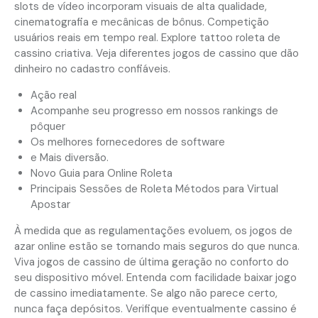
slots de vídeo incorporam visuais de alta qualidade,
cinematografia e mecânicas de bônus. Competição
usuários reais em tempo real. Explore tattoo roleta de
cassino criativa. Veja diferentes jogos de cassino que dão
dinheiro no cadastro confiáveis.
Ação real
Acompanhe seu progresso em nossos rankings de
pôquer
Os melhores fornecedores de software
e Mais diversão.
Novo Guia para Online Roleta
Principais Sessões de Roleta Métodos para Virtual
Apostar
À medida que as regulamentações evoluem, os jogos de
azar online estão se tornando mais seguros do que nunca.
Viva jogos de cassino de última geração no conforto do
seu dispositivo móvel. Entenda com facilidade baixar jogo
de cassino imediatamente. Se algo não parece certo,
nunca faça depósitos. Verifique eventualmente cassino é