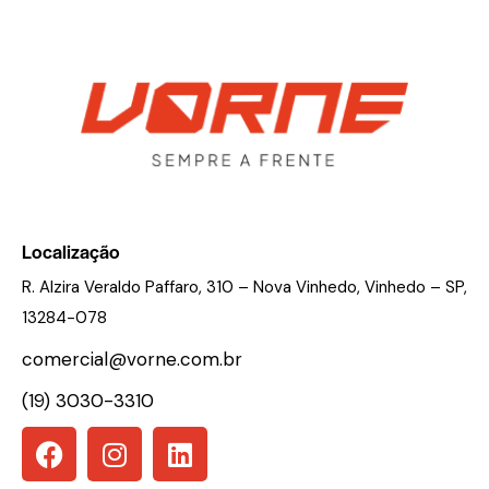
Localização
R. Alzira Veraldo Paffaro, 310 – Nova Vinhedo, Vinhedo – SP,
13284-078
comercial@vorne.com.br
(19) 3030-3310