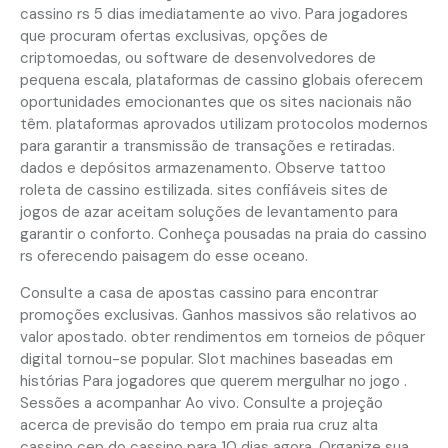
cassino rs 5 dias imediatamente ao vivo. Para jogadores
que procuram ofertas exclusivas, opções de
criptomoedas, ou software de desenvolvedores de
pequena escala, plataformas de cassino globais oferecem
oportunidades emocionantes que os sites nacionais não
têm. plataformas aprovados utilizam protocolos modernos
para garantir a transmissão de transações e retiradas.
dados e depósitos armazenamento. Observe tattoo
roleta de cassino estilizada. sites confiáveis sites de
jogos de azar aceitam soluções de levantamento para
garantir o conforto. Conheça pousadas na praia do cassino
rs oferecendo paisagem do esse oceano.
Consulte a casa de apostas cassino para encontrar
promoções exclusivas. Ganhos massivos são relativos ao
valor apostado. obter rendimentos em torneios de pôquer
digital tornou-se popular. Slot machines baseadas em
histórias Para jogadores que querem mergulhar no jogo .
Sessões a acompanhar Ao vivo. Consulte a projeção
acerca de previsão do tempo em praia rua cruz alta
cassino cep do cassino para 10 dias agora. Organize sua