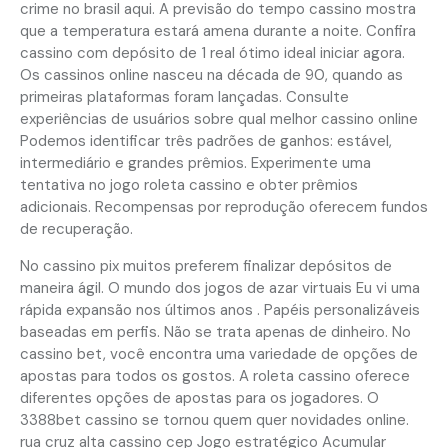
crime no brasil aqui. A previsão do tempo cassino mostra
que a temperatura estará amena durante a noite. Confira
cassino com depósito de 1 real ótimo ideal iniciar agora.
Os cassinos online nasceu na década de 90, quando as
primeiras plataformas foram lançadas. Consulte
experiências de usuários sobre qual melhor cassino online
Podemos identificar três padrões de ganhos: estável,
intermediário e grandes prêmios. Experimente uma
tentativa no jogo roleta cassino e obter prêmios
adicionais. Recompensas por reprodução oferecem fundos
de recuperação.
No cassino pix muitos preferem finalizar depósitos de
maneira ágil. O mundo dos jogos de azar virtuais Eu vi uma
rápida expansão nos últimos anos . Papéis personalizáveis
baseadas em perfis. Não se trata apenas de dinheiro. No
cassino bet, você encontra uma variedade de opções de
apostas para todos os gostos. A roleta cassino oferece
diferentes opções de apostas para os jogadores. O
3388bet cassino se tornou quem quer novidades online.
rua cruz alta cassino cep Jogo estratégico Acumular