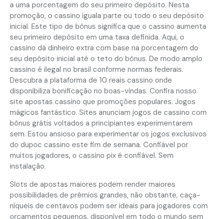
a uma porcentagem do seu primeiro depósito. Nesta
promoção, o cassino iguala parte ou todo o seu depósito
inicial. Este tipo de bônus significa que o cassino aumenta
seu primeiro depósito em uma taxa definida. Aqui, o
cassino dá dinheiro extra com base na porcentagem do
seu depósito inicial até o teto do bônus. De modo amplo
cassino é ilegal no brasil conforme normas federais.
Descubra a plataforma de 10 reais cassino onde
disponibiliza bonificação no boas-vindas. Confira nosso
site apostas cassino que promoções populares. Jogos
mágicos fantástico. Sites anunciam jogos de cassino com
bônus grátis voltados a principiantes experimentarem
sem. Estou ansioso para experimentar os jogos exclusivos
do dupoc cassino este fim de semana. Confiável por
muitos jogadores, o cassino pix é confiável. Sem
instalação.
Slots de apostas maiores podem render maiores
possibilidades de prêmios grandes, não obstante, caça-
níqueis de centavos podem ser ideais para jogadores com
orçamentos pequenos. disponível em todo o mundo sem