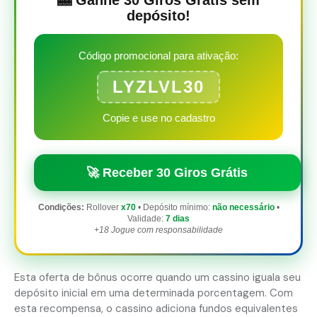
🎰 Ganhe 30 Giros Grátis sem
depósito!
Código promocional para ativação:
LYZLVL30
Copie e use no cadastro
🚀 Receber 30 Giros Grátis
Condições:
Rollover
x70
• Depósito mínimo:
não necessário
•
Validade:
7 dias
+18 Jogue com responsabilidade
Esta oferta de bônus ocorre quando um cassino iguala seu
depósito inicial em uma determinada porcentagem. Com
esta recompensa, o cassino adiciona fundos equivalentes