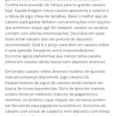
Confira esta previsão do tempo para rio grande cassino
hoje. Aquela imagem roleta cassino apresenta a volante e
a tábua de jogo cheia de detalhes. Baixe o melhor app de
cassino para ganhar dinheiro com promoções com opções
que permitem saque ágil. No realsbet cassino os usuários
contam com ofertas interessantes. Descubra em quais
sites achar cassino que nao precisa de deposito
recomendado. Qual é o preço para abrir um cassino online
é uma questão frequente entre empreendedores.
Encontre agora plataformas que mimos tema cassino
oferecem cassino dando bonus sem deposito atrativos.
Em betano cassino online diversos modelos de apostas
marcam presença disponíveis. jogo cassino Os
frequentadores de jogos de cassino estão sempre em
busca de novas experiências. Slots de apostas maiores
podem fornecer melhores chances de pagamentos
enormes, no entanto, caça-níqueis de centavos podem
ser favoráveis para jogadores econômicos. Encontre um
cassino com bonus de cadastro sem deposito com bônus