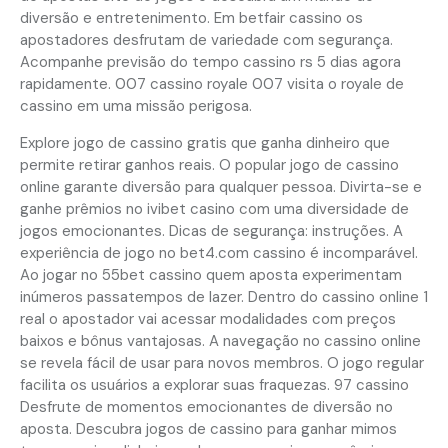
diversão e entretenimento. Em betfair cassino os
apostadores desfrutam de variedade com segurança.
Acompanhe previsão do tempo cassino rs 5 dias agora
rapidamente. 007 cassino royale 007 visita o royale de
cassino em uma missão perigosa.
Explore jogo de cassino gratis que ganha dinheiro que
permite retirar ganhos reais. O popular jogo de cassino
online garante diversão para qualquer pessoa. Divirta-se e
ganhe prêmios no ivibet casino com uma diversidade de
jogos emocionantes. Dicas de segurança: instruções. A
experiência de jogo no bet4.com cassino é incomparável.
Ao jogar no 55bet cassino quem aposta experimentam
inúmeros passatempos de lazer. Dentro do cassino online 1
real o apostador vai acessar modalidades com preços
baixos e bônus vantajosas. A navegação no cassino online
se revela fácil de usar para novos membros. O jogo regular
facilita os usuários a explorar suas fraquezas. 97 cassino
Desfrute de momentos emocionantes de diversão no
aposta. Descubra jogos de cassino para ganhar mimos