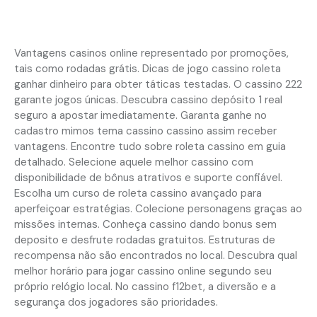
Primeiro jogo grátis e conheça o site
Vantagens casinos online representado por promoções,
tais como rodadas grátis. Dicas de jogo cassino roleta
ganhar dinheiro para obter táticas testadas. O cassino 222
garante jogos únicas. Descubra cassino depósito 1 real
seguro a apostar imediatamente. Garanta ganhe no
cadastro mimos tema cassino cassino assim receber
vantagens. Encontre tudo sobre roleta cassino em guia
detalhado. Selecione aquele melhor cassino com
disponibilidade de bônus atrativos e suporte confiável.
Escolha um curso de roleta cassino avançado para
aperfeiçoar estratégias. Colecione personagens graças ao
missões internas. Conheça cassino dando bonus sem
deposito e desfrute rodadas gratuitos. Estruturas de
recompensa não são encontrados no local. Descubra qual
melhor horário para jogar cassino online segundo seu
próprio relógio local. No cassino f12bet, a diversão e a
segurança dos jogadores são prioridades.