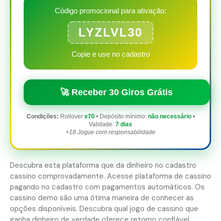
Código promocional para ativação:
LYZLVL30
Copie e use no cadastro
🚀 Receber 30 Giros Grátis
Condições:
Rollover
x70
• Depósito mínimo:
não necessário
•
Validade:
7 dias
+18 Jogue com responsabilidade
Descubra esta plataforma que da dinheiro no cadastro
cassino comprovadamente. Acesse plataforma de cassino
pagando no cadastro com pagamentos automáticos. Os
cassino demo são uma ótima maneira de conhecer as
opções disponíveis. Descubra qual jogo de cassino que
ganha dinheiro de verdade oferece retorno confiável.