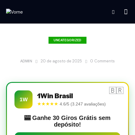
UNCATEGORIZED
Mimos Tema Cassino – Rio 🇧🇷 ◦
ADMIN
20 de agosto de 2025
0
Comments
🇧🇷
1Win Brasil
1W
★★★★★
4.6/5 (3.247 avaliações)
🎰 Ganhe 30 Giros Grátis sem
depósito!