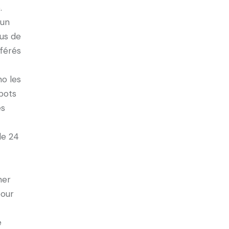
.
 un
ous de
férés
no les
pots
ès
le 24
ner
pour
e