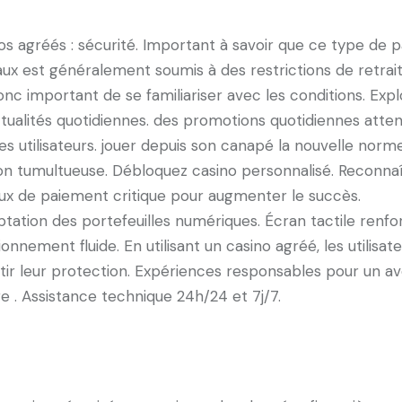
os agréés : sécurité. Important à savoir que ce type de 
ux est généralement soumis à des restrictions de retrait,
onc important de se familiariser avec les conditions. Exp
ctualités quotidiennes. des promotions quotidiennes atte
les utilisateurs. jouer depuis son canapé la nouvelle norme
on tumultueuse. Débloquez casino personnalisé. Reconna
aux de paiement critique pour augmenter le succès.
tation des portefeuilles numériques. Écran tactile renfo
ionnement fluide. En utilisant un casino agréé, les utilisat
tir leur protection. Expériences responsables pour un av
e . Assistance technique 24h/24 et 7j/7.
nus cachés disponibles