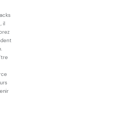
packs
 il
lorez
ndent
.
ître
rce
eurs
enir