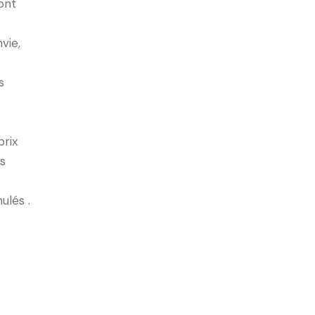
ont
s
vie,
s
a
prix
es
ulés .