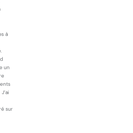
.
n
es à
.
rd
re un
re
ments
J’ai
ré sur