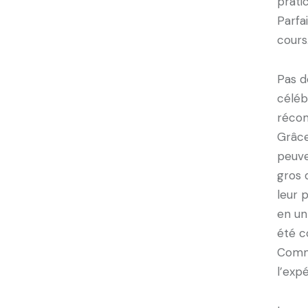
prati
Parfa
cours
Pas d
céléb
récom
Grâce
peuve
gros 
leur 
en un
été c
Commu
l’expé