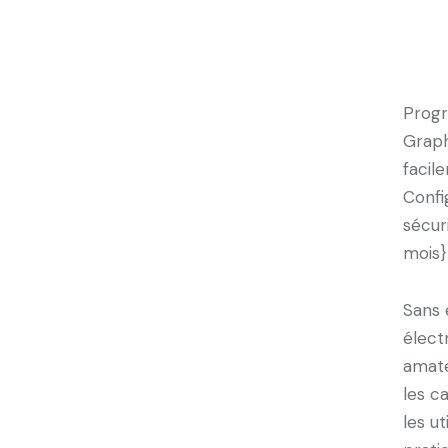
Co
ap
Progr
Graph
facil
Confi
sécur
mois}
Sans 
élect
amate
les c
les u