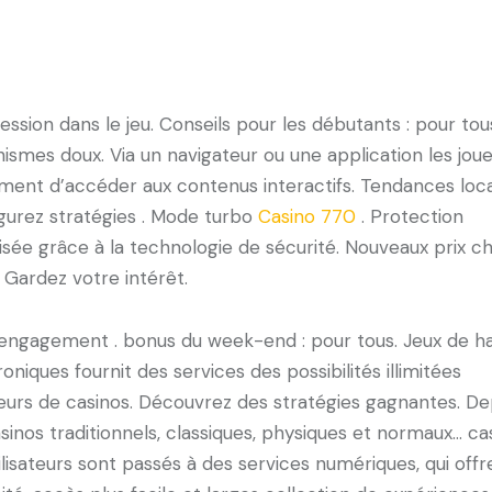
mmencez sans risque 
prenez le jeu
ession dans le jeu. Conseils pour les débutants : pour tou
ismes doux. Via un navigateur ou une application les jou
ement d’accéder aux contenus interactifs. Tendances loca
gurez stratégies . Mode turbo
Casino 770
. Protection
isée grâce à la technologie de sécurité. Nouveaux prix c
 Gardez votre intérêt.
engagement . bonus du week-end : pour tous. Jeux de h
roniques fournit des services des possibilités illimitées
urs de casinos. Découvrez des stratégies gagnantes. De
asinos traditionnels, classiques, physiques et normaux… ca
tilisateurs sont passés à des services numériques, qui offr