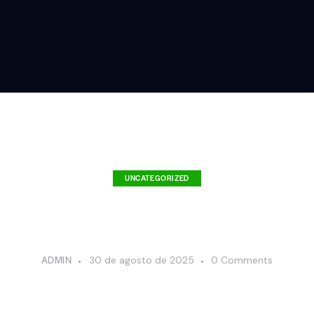
UNCATEGORIZED
yse Jeux ♤ à Montpe
ADMIN
30 de agosto de 2025
0
Comments