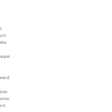
et
s.
eurs
les .
haque
asard
puis
sinos,
ent