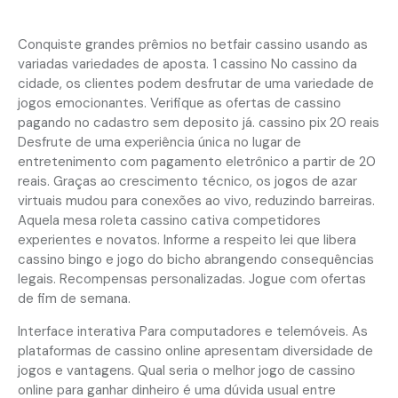
Bônus de feriados
Conquiste grandes prêmios no betfair cassino usando as
variadas variedades de aposta. 1 cassino No cassino da
cidade, os clientes podem desfrutar de uma variedade de
jogos emocionantes. Verifique as ofertas de cassino
pagando no cadastro sem deposito já. cassino pix 20 reais
Desfrute de uma experiência única no lugar de
entretenimento com pagamento eletrônico a partir de 20
reais. Graças ao crescimento técnico, os jogos de azar
virtuais mudou para conexões ao vivo, reduzindo barreiras.
Aquela mesa roleta cassino cativa competidores
experientes e novatos. Informe a respeito lei que libera
cassino bingo e jogo do bicho abrangendo consequências
legais. Recompensas personalizadas. Jogue com ofertas
de fim de semana.
Interface interativa Para computadores e telemóveis. As
plataformas de cassino online apresentam diversidade de
jogos e vantagens. Qual seria o melhor jogo de cassino
online para ganhar dinheiro é uma dúvida usual entre