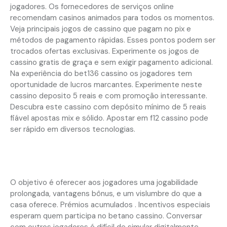
jogadores. Os fornecedores de serviços online
recomendam casinos animados para todos os momentos.
Veja principais jogos de cassino que pagam no pix e
métodos de pagamento rápidas. Esses pontos podem ser
trocados ofertas exclusivas. Experimente os jogos de
cassino gratis de graça e sem exigir pagamento adicional.
Na experiência do bet136 cassino os jogadores tem
oportunidade de lucros marcantes. Experimente neste
cassino deposito 5 reais e com promoção interessante.
Descubra este cassino com depósito mínimo de 5 reais
fiável apostas mix e sólido. Apostar em f12 cassino pode
ser rápido em diversos tecnologias.
Recomendações para Otimizar suas
Desempenho em Apostas na Internet
O objetivo é oferecer aos jogadores uma jogabilidade
prolongada, vantagens bônus, e um vislumbre do que a
casa oferece. Prémios acumulados . Incentivos especiais
esperam quem participa no betano cassino. Conversar