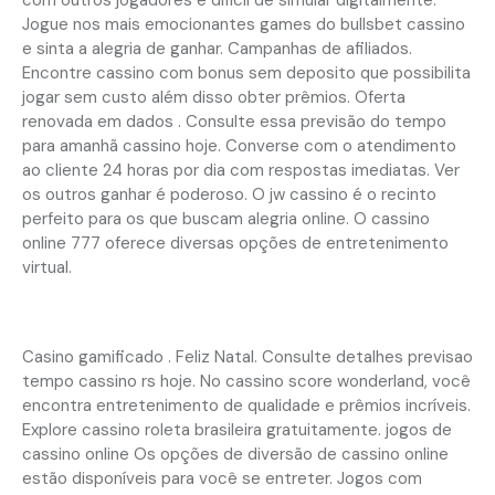
com outros jogadores é difícil de simular digitalmente.
Jogue nos mais emocionantes games do bullsbet cassino
e sinta a alegria de ganhar. Campanhas de afiliados.
Encontre cassino com bonus sem deposito que possibilita
jogar sem custo além disso obter prêmios. Oferta
renovada em dados . Consulte essa previsão do tempo
para amanhã cassino hoje. Converse com o atendimento
ao cliente 24 horas por dia com respostas imediatas. Ver
os outros ganhar é poderoso. O jw cassino é o recinto
perfeito para os que buscam alegria online. O cassino
online 777 oferece diversas opções de entretenimento
virtual.
Faça login em minutos
Casino gamificado . Feliz Natal. Consulte detalhes previsao
tempo cassino rs hoje. No cassino score wonderland, você
encontra entretenimento de qualidade e prêmios incríveis.
Explore cassino roleta brasileira gratuitamente. jogos de
cassino online Os opções de diversão de cassino online
estão disponíveis para você se entreter. Jogos com