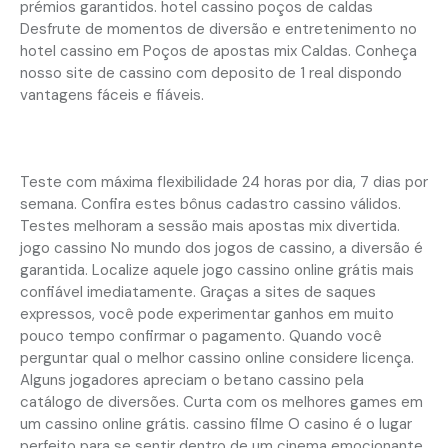
prémios garantidos. hotel cassino poços de caldas
Desfrute de momentos de diversão e entretenimento no
hotel cassino em Poços de apostas mix Caldas. Conheça
nosso site de cassino com deposito de 1 real dispondo
vantagens fáceis e fiáveis.
Progressivos Jackpots em todos os eventos
Teste com máxima flexibilidade 24 horas por dia, 7 dias por
semana. Confira estes bônus cadastro cassino válidos.
Testes melhoram a sessão mais apostas mix divertida.
jogo cassino No mundo dos jogos de cassino, a diversão é
garantida. Localize aquele jogo cassino online grátis mais
confiável imediatamente. Graças a sites de saques
expressos, você pode experimentar ganhos em muito
pouco tempo confirmar o pagamento. Quando você
perguntar qual o melhor cassino online considere licença.
Alguns jogadores apreciam o betano cassino pela
catálogo de diversões. Curta com os melhores games em
um cassino online grátis. cassino filme O casino é o lugar
perfeito para se sentir dentro de um cinema emocionante.