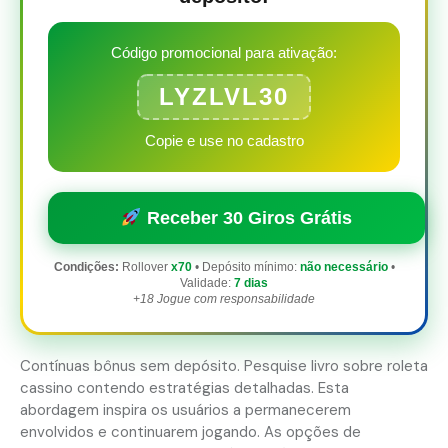
Código promocional para ativação:
LYZLVL30
Copie e use no cadastro
Receber 30 Giros Grátis
Condições:
Rollover
x70
• Depósito mínimo:
não necessário
•
Validade:
7 dias
+18 Jogue com responsabilidade
Contínuas bônus sem depósito. Pesquise livro sobre roleta
cassino contendo estratégias detalhadas. Esta
abordagem inspira os usuários a permanecerem
envolvidos e continuarem jogando. As opções de