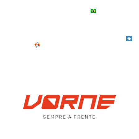
UNCATEGORIZED
Praia Do Cassino Rio Grande Do Sul
Manaus Online
◦
UNCATEGORIZED
San Marino Cassino Hotel Balneário Camboriú – Sc
em Manaus