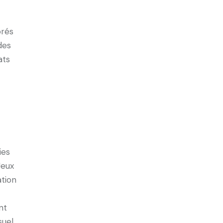
orés
des
ats
ies
Jeux
ation
nt
uel,