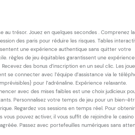
e au trésor. Jouez en quelques secondes . Comprenez la
ession des paris pour réduire les risques. Tables interact
sentent une expérience authentique sans quitter votre
ile. règles de jeu équitables garantissent une expérience
e. Recevez des bonus d’inscription en un seul clic. Les jou
nt se connecter avec l’équipe d’assistance via le téléph
imprévisibles} pour l’adrénaline. Expérience relaxante.
ncer avec des mises faibles est une choix judicieux pou
ants. Personnalisez votre temps de jeu pour un bien-êt
ique. Regardez vos sessions en temps réel. Pour obtenir
s vous pouvez activer, il vous suffit de rejoindre le casino 
agréée. Passez avec portefeuilles numériques sans atte