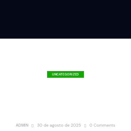
UNCATEGORIZED
ez Des Offres Sans
Aujourdhui ☑️
ADMIN
30 de agosto de 2025
0
Comments