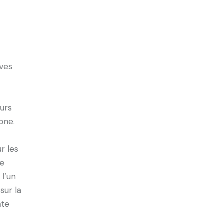
ives
eurs
one.
r les
re
 l’un
sur la
nte