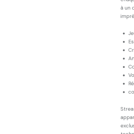
à un 
impré
Je
Es
Cr
Am
Co
Vo
Ré
co
Strea
appar
exclu