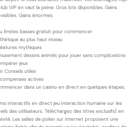
club VIP en vaut la peine. Gros lots disponibles. Gains
visibles. Gains énormes.
u limites basses gratuit pour commencer
thétique au plus haut niveau
éatures mythiques
usement dessins animés pour jouer sans complications
mparer jeux
ir Conseils utiles
compenses actives
mmencer dans un casino en direct en quelques étapes.
ms interactifs en direct jeu interaction humaine sur les
eils des utilisateurs. Téléchargez des titres exclusifs} en
sivité. Les salles de poker sur Internet proposent une