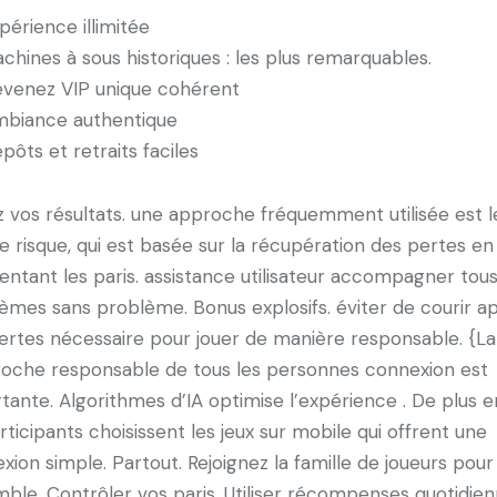
périence illimitée
chines à sous historiques : les plus remarquables.
venez VIP unique cohérent
biance authentique
pôts et retraits faciles
z vos résultats. une approche fréquemment utilisée est l
e risque, qui est basée sur la récupération des pertes en
ntant les paris. assistance utilisateur accompagner tous
èmes sans problème. Bonus explosifs. éviter de courir a
ertes nécessaire pour jouer de manière responsable. {La
roche responsable de tous les personnes connexion est
tante. Algorithmes d’IA optimise l’expérience . De plus e
rticipants choisissent les jeux sur mobile qui offrent une
xion simple. Partout. Rejoignez la famille de joueurs pour
ble. Contrôler vos paris. Utiliser récompenses quotidie