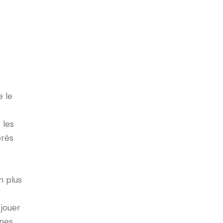
e le
 les
près
n plus
 jouer
nnes