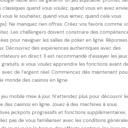
ologie fiable afin de garantir un jeu équitable. profitez de
s classiques quand vous voulez, quand vous en avez envie
 vous le souhaitez, quand vous aimez, quand cela vous
ge}. Ne manquez rien offres. Créez vos favoris comme vo
itez. Les challengers doivent construire des compétenc
ées pour naviguer les salles de poker en ligne. Réponses
eux. Découvrez des expériences authentiques avec des
ntateurs en direct. Il est recommandé d’essayer les jeux
gratuits, si vous voulez apprendre les fonctions avant d
r avec de l’argent réel. Commencez dès maintenant pou
 le monde des casinos en ligne.
 jeu mobile mise à jour. N’attendez plus pour découvrir l
 des casinos en ligne. Jouez à des machines à sous
tives jackpots progressifs et fonctions supplémentaires.
liez pas de vous familiariser avec les conditions générale