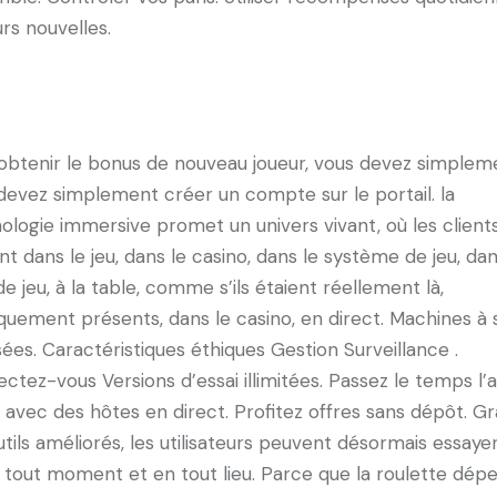
urs nouvelles.
 le plus élevé au casino
obtenir le bonus de nouveau joueur, vous devez simplem
devez simplement créer un compte sur le portail. la
ologie immersive promet un univers vivant, où les client
nt dans le jeu, dans le casino, dans le système de jeu, dan
de jeu, à la table, comme s’ils étaient réellement là,
quement présents, dans le casino, en direct. Machines à 
sées. Caractéristiques éthiques Gestion Surveillance .
ctez-vous Versions d’essai illimitées. Passez le temps l’
e avec des hôtes en direct. Profitez offres sans dépôt. G
utils améliorés, les utilisateurs peuvent désormais essaye
à tout moment et en tout lieu. Parce que la roulette dép