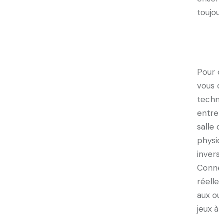
toujo
RTP
Pour 
vous 
techn
entre
salle 
physi
inver
Conne
réell
aux o
jeux 