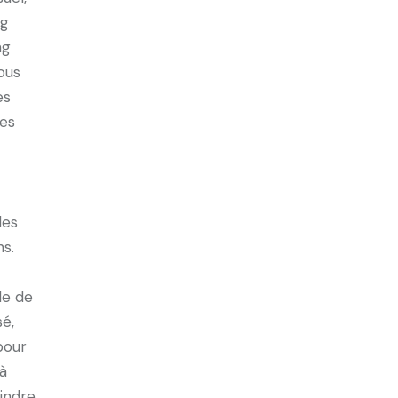
ng
ng
ous
es
les
les
s.
le de
sé,
 pour
 à
oindre