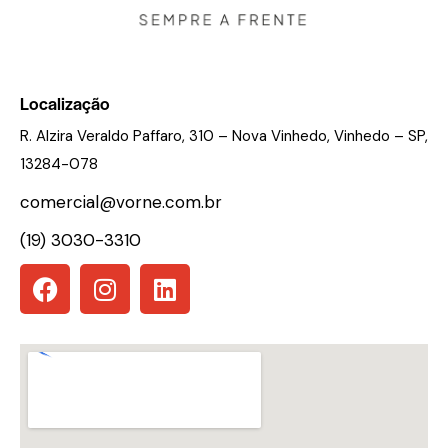
Localização
R. Alzira Veraldo Paffaro, 310 – Nova Vinhedo, Vinhedo – SP,
13284-078
comercial@vorne.com.br
(19) 3030-3310