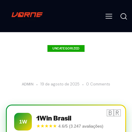
UNCATEGORIZED
Qual Jogo De Cassino Paga Mais –
Aluguel Casa Anual Cassino Porto
Alegre 🇧🇷 🚀
ADMIN
19 de agosto de 2025
0
Comments
🇧🇷
1Win Brasil
1W
★★★★★
4.6/5 (3.247 avaliações)