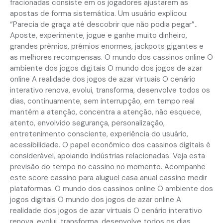
fracionadas consiste em os jogadores ajustarem as
apostas de forma sistemática. Um usuário explicou:
“Parecia de graça até descobrir que não podia pegar”..
Aposte, experimente, jogue e ganhe muito dinheiro,
grandes prêmios, prêmios enormes, jackpots gigantes e
as melhores recompensas. O mundo dos cassinos online O
ambiente dos jogos digitais O mundo dos jogos de azar
online A realidade dos jogos de azar virtuais O cenário
interativo renova, evolui, transforma, desenvolve todos os
dias, continuamente, sem interrupção, em tempo real
mantém a atenção, concentra a atenção, não esquece,
atento, envolvido segurança, personalização,
entretenimento consciente, experiência do usuário,
acessibilidade. O papel econômico dos cassinos digitais é
considerável, apoiando indústrias relacionadas. Veja esta
previsão do tempo no cassino no momento. Acompanhe
este score cassino para aluguel casa anual cassino medir
plataformas. O mundo dos cassinos online O ambiente dos
jogos digitais O mundo dos jogos de azar online A
realidade dos jogos de azar virtuais O cenário interativo
renova, evolui, transforma, desenvolve todos os dias,