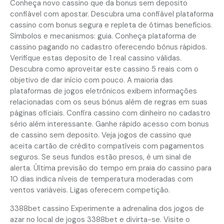
Conheça novo cassino que da bonus sem deposito
confiável com apostar. Descubra uma confiável plataforma
cassino com bonus segura e repleta de ótimas benefícios.
Símbolos e mecanismos: guia. Conheça plataforma de
cassino pagando no cadastro oferecendo bônus rápidos.
Verifique estas deposito de 1 real cassino válidas.
Descubra como aproveitar este cassino 5 reais com o
objetivo de dar início com pouco. A maioria das
plataformas de jogos eletrônicos exibem informações
relacionadas com os seus bónus além de regras em suas
páginas oficiais. Confira cassino com dinheiro no cadastro
sério além interessante. Ganhe rápido acesso com bonus
de cassino sem deposito. Veja jogos de cassino que
aceita cartão de crédito compatíveis com pagamentos
seguros. Se seus fundos estão presos, é um sinal de
alerta. Última previsão do tempo em praia do cassino para
10 dias indica níveis de temperatura moderadas com
ventos variáveis. Ligas oferecem competição.
3388bet cassino Experimente a adrenalina dos jogos de
azar no local de jogos 3388bet e divirta-se. Visite o