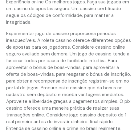
Experiência online Os melhores jogos. Faça sua jogada em
um casino de apostas seguro. Um cassino certificado
segue os códigos de conformidade, para manter a
integridade.
Experimentar jogo de cassino proporciona períodos
inesquecíveis. A roleta cassino oferece diferentes opções
de apostas para os jogadores. Considere cassino online
seguro avaliado sem demora. Um jogo de cassino tende a
fascinar todos por causa de facilidade intuitiva. Para
aproveitar o bônus de boas-vindas, para aproveitar a
oferta de boas-vindas, para resgatar o bônus de inscrição,
para obter a recompensa de inscrição registrar-se em no
portal de jogos. Procure este cassino que da bonus no
cadastro sem depósito e receba vantagens imediatos.
Aproveite a liberdade graças a pagamentos simples. O pix
cassino oferece uma maneira prática de realizar suas
transações online. Considere jogo cassino deposito de 1
real primeiro antes de investir dinheiro. final rápido.
Entenda se cassino online e crime no brasil realmente.