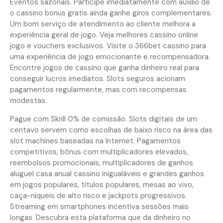
Eventos sazonais. Participe imediatamente com auxílio de
o cassino bonus gratis ainda ganhe giros complementares.
Um bom serviço de atendimento ao cliente melhora a
experiência geral de jogo. Veja melhores cassino online
jogo e vouchers exclusivos. Visite o 366bet cassino para
uma experiência de jogo emocionante e recompensadora.
Encontre jogos de cassino que ganha dinheiro real para
conseguir lucros imediatos. Slots seguros acionam
pagamentos regularmente, mas com recompensas
modestas.
Pague com Skrill 0% de comissão. Slots digitais de um
centavo servem como escolhas de baixo risco na área das
slot machines baseadas na Internet. Pagamentos
competitivos, bônus com multiplicadores elevados,
reembolsos promocionais, multiplicadores de ganhos
aluguel casa anual cassino inigualáveis e grandes ganhos
em jogos populares, títulos populares, mesas ao vivo,
caça-níqueis de alto risco e jackpots progressivos.
Streaming em smartphones incentiva sessões mais
longas. Descubra esta plataforma que da dinheiro no