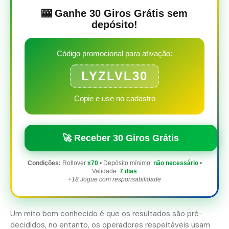
🎰 Ganhe 30 Giros Grátis sem
depósito!
Código promocional para ativação:
LYZLVL30
Copie e use no cadastro
🚀 Receber 30 Giros Grátis
Condições:
Rollover
x70
• Depósito mínimo:
não necessário
•
Validade:
7 dias
+18 Jogue com responsabilidade
Um mito bem conhecido é que os resultados são pré-
decididos, no entanto, os operadores respeitáveis usam