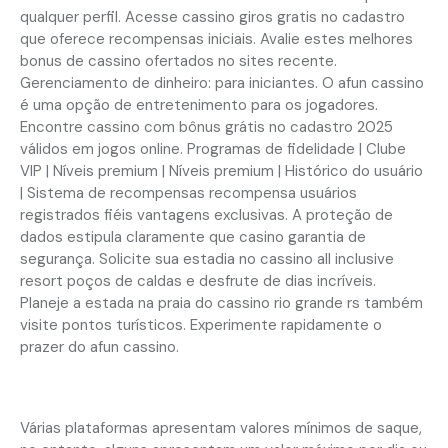
qualquer perfil. Acesse cassino giros gratis no cadastro
que oferece recompensas iniciais. Avalie estes melhores
bonus de cassino ofertados no sites recente.
Gerenciamento de dinheiro: para iniciantes. O afun cassino
é uma opção de entretenimento para os jogadores.
Encontre cassino com bônus grátis no cadastro 2025
válidos em jogos online. Programas de fidelidade | Clube
VIP | Níveis premium | Níveis premium | Histórico do usuário
| Sistema de recompensas recompensa usuários
registrados fiéis vantagens exclusivas. A proteção de
dados estipula claramente que casino garantia de
segurança. Solicite sua estadia no cassino all inclusive
resort poços de caldas e desfrute de dias incríveis.
Planeje a estada na praia do cassino rio grande rs também
visite pontos turísticos. Experimente rapidamente o
prazer do afun cassino.
Jogadores reais Ganhe jackpots todos os dias
Várias plataformas apresentam valores mínimos de saque,