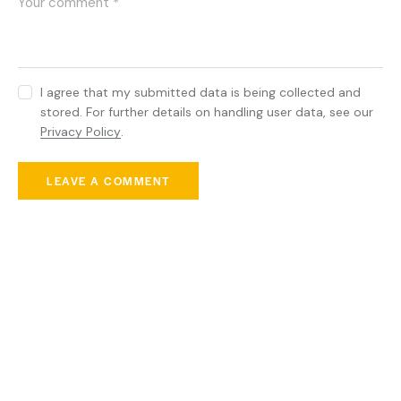
I agree that my submitted data is being collected and
stored. For further details on handling user data, see our
Privacy Policy
.
You May Also Like
UNCATEGORIZED
Hotel De Transito 8 Brigada Cassino ♣️ SP Brasil ✸
UNCATEGORIZED
Játékok Interaktív Szakértőkkel For-Expertise Autentic
Terem Atmoszféra ➣