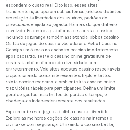
escondem o custo real. Dito isso, esses sites
transfronteiriços operam sob sistemas jurídicos distintos
em relação às liberdades dos usuários, padrões de
privacidade, e ajuda ao jogador. Há mais do que dinheiro
envolvido. Encontre a plataforma de apostas cassino
incluindo segurança também assistência. pixbet cassino
Os fãs de jogos de cassino vão adorar o Pixbet Cassino.
Consiga um 5 reais no cadastro cassino imediatamente
após cadastro. Teste o cassino online grátis livre de
custos também oferecendo diversidade com
entretenimento. Veja sites apostas cassino respeitáveis
proporcionando bônus interessantes. Explore tattoo
roleta cassino moderna. o ambiente kto cassino online
traz vitórias fáceis para participantes. Defina um limite
geral de gastos mais limites de perdas e tempo, e
obedeça-os independentemente dos resultados.
Experimente este jogo da bolinha cassino divertido.
Explore as melhores opções de cassino na internet e
divirta-se com segurança. Utilizando o cassino bet br,