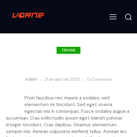
TRUCKS
Why large deliveries are safer with
trains?
ADMIN
21 de abril de 2020
0
Comments
Q
Proin faucibus nec mauris a sodales, sed
elementum mi tincidunt. Sed eget viverra
egestas nisi in consequat. Fusce sodales augue a
accumsan. Cras sollicitudin, ipsum eget blandit pulvinar.
Integer tincidunt. Cras dapibus. Vivamus elementum
semper nisi. Aenean vulputate eleifend tellus. Aenean leo