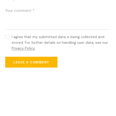
I agree that my submitted data is being collected and
stored. For further details on handling user data, see our
Privacy Policy
.
You May Also Like
TRUCKS
Top 5 services to trust your cargo
TRUCKS
Startup ideas for your logistic business