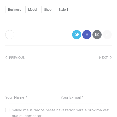
Business
Model
Shop
Style 1
PREVIOUS
NEXT
Top 5 services to trust your
A few positive ways to look
cargo
at routine
Leave a comment
Salvar meus dados neste navegador para a próxima vez
que eu comentar.