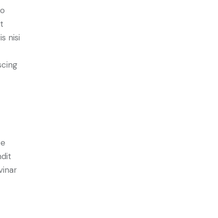
do
t
s nisi
scing
e
ce
ndit
vinar