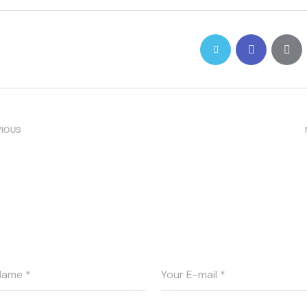
VIOUS
orgeous cargo ships in the
Why do we love our logist
y of logistics
so 
ave a comment