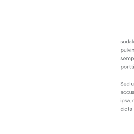
Q
sodal
pulvi
sempe
portt
Sed u
accus
ipsa,
dicta
At v