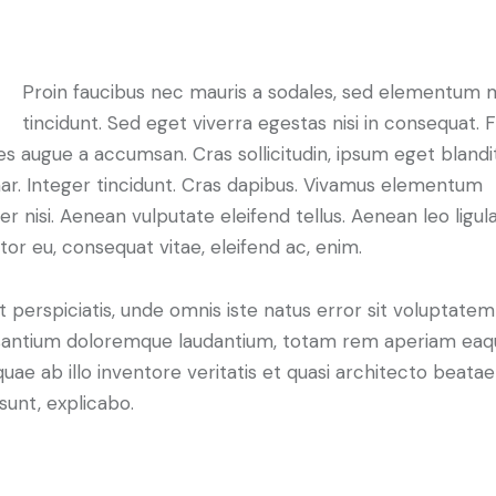
Proin faucibus nec mauris a sodales, sed elementum 
tincidunt. Sed eget viverra egestas nisi in consequat. 
es augue a accumsan. Cras sollicitudin, ipsum eget blandi
nar. Integer tincidunt. Cras dapibus. Vivamus elementum
r nisi. Aenean vulputate eleifend tellus. Aenean leo ligula
itor eu, consequat vitae, eleifend ac, enim.
t perspiciatis, unde omnis iste natus error sit voluptatem
antium doloremque laudantium, totam rem aperiam eaq
 quae ab illo inventore veritatis et quasi architecto beatae
 sunt, explicabo.
ero eos et accusam