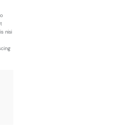
do
t
s nisi
scing