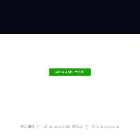
CARGO SHIPMENT
s the main challen
a logistic newbie?
ADMIN
21 de abril de 2020
0
Comments