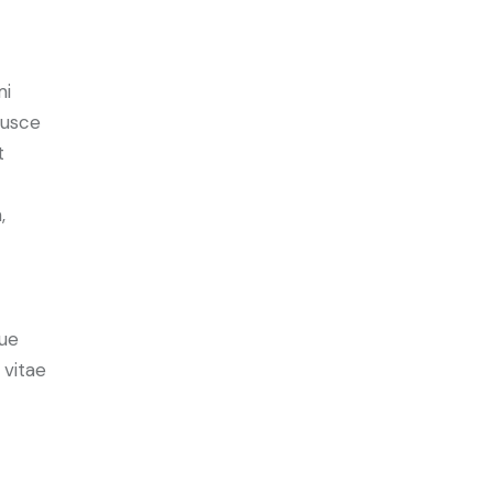
mi
Fusce
t
,
ue
 vitae