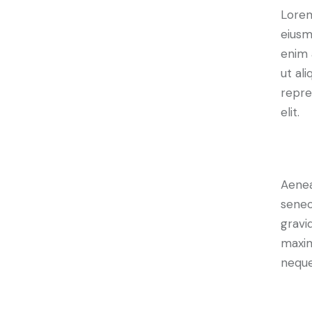
Lorem
eiusm
enim 
ut al
repre
elit.
Crea
Aenea
senec
gravid
maxim
neque
S