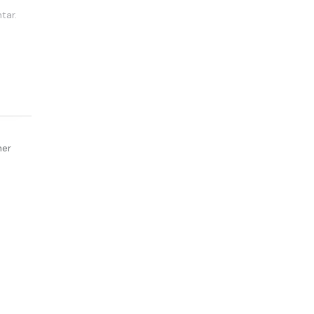
tar.
her