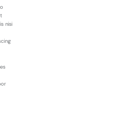
do
t
s nisi
scing
ies
por