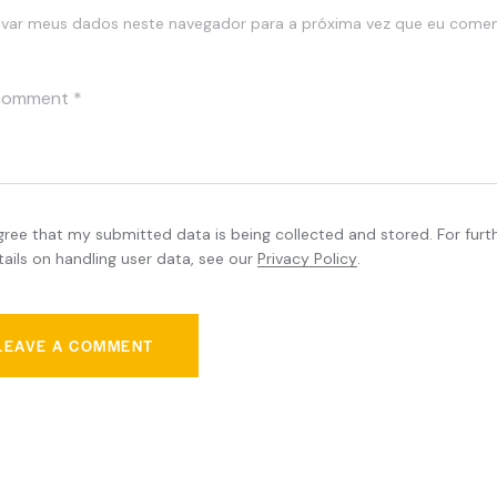
lvar meus dados neste navegador para a próxima vez que eu comen
agree that my submitted data is being collected and stored. For furt
tails on handling user data, see our
Privacy Policy
.
u May Also Like