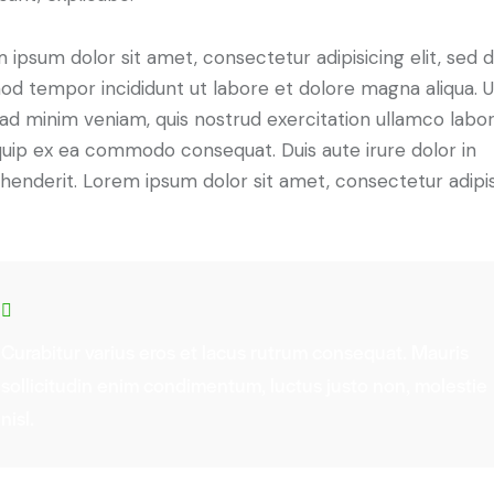
 ipsum dolor sit amet, consectetur adipisicing elit, sed 
od tempor incididunt ut labore et dolore magna aliqua. U
ad minim veniam, quis nostrud exercitation ullamco labori
iquip ex ea commodo consequat. Duis aute irure dolor in
henderit. Lorem ipsum dolor sit amet, consectetur adipi
Curabitur varius eros et lacus rutrum consequat. Mauris
sollicitudin enim condimentum, luctus justo non, molestie
nisl.