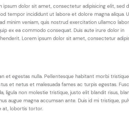
 ipsum dolor sit amet, consectetur adipisicing elit, sed 
od tempor incididunt ut labore et dolore magna aliqua. U
ad minim veniam, quis nostrud exercitation ullamco labori
iquip ex ea commodo consequat. Duis aute irure dolor in
henderit. Lorem ipsum dolor sit amet, consectetur adipi
tive approach to every project
n et egestas nulla. Pellentesque habitant morbi tristiqu
tus et netus et malesuada fames ac turpis egestas. Fus
a, ligula non molestie tristique, justo elit blandit risus, bla
us augue magna accumsan ante. Duis id mi tristique, pul
 at, lobortis tortor.