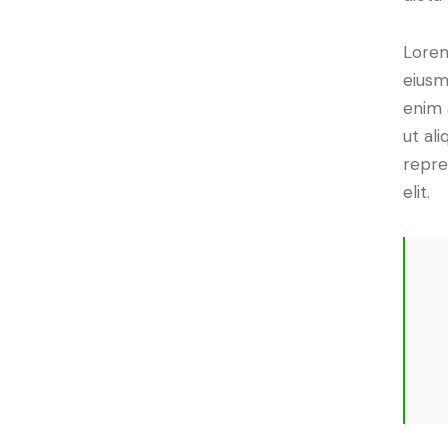
Lorem
eiusm
enim 
ut al
repre
elit.