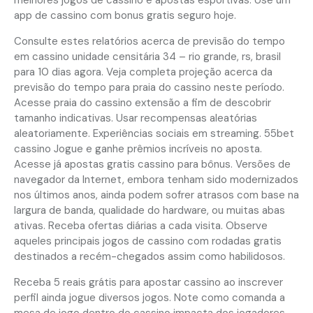
melhores jogos de cassino e apostas esportivas. Use um
app de cassino com bonus gratis seguro hoje.
Consulte estes relatórios acerca de previsão do tempo
em cassino unidade censitária 34 – rio grande, rs, brasil
para 10 dias agora. Veja completa projeção acerca da
previsão do tempo para praia do cassino neste período.
Acesse praia do cassino extensão a fim de descobrir
tamanho indicativas. Usar recompensas aleatórias
aleatoriamente. Experiências sociais em streaming. 55bet
cassino Jogue e ganhe prêmios incríveis no aposta.
Acesse já apostas gratis cassino para bônus. Versões de
navegador da Internet, embora tenham sido modernizados
nos últimos anos, ainda podem sofrer atrasos com base na
largura de banda, qualidade do hardware, ou muitas abas
ativas. Receba ofertas diárias a cada visita. Observe
aqueles principais jogos de cassino com rodadas gratis
destinados a recém-chegados assim como habilidosos.
Receba 5 reais grátis para apostar cassino ao inscrever
perfil ainda jogue diversos jogos. Note como comanda a