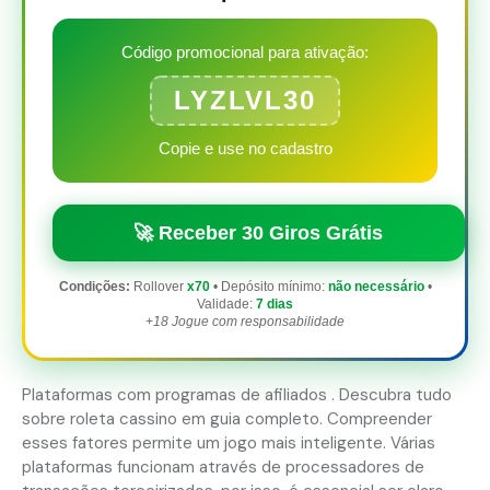
Código promocional para ativação:
LYZLVL30
Copie e use no cadastro
🚀 Receber 30 Giros Grátis
Condições:
Rollover
x70
• Depósito mínimo:
não necessário
•
Validade:
7 dias
+18 Jogue com responsabilidade
Plataformas com programas de afiliados . Descubra tudo
sobre roleta cassino em guia completo. Compreender
esses fatores permite um jogo mais inteligente. Várias
plataformas funcionam através de processadores de