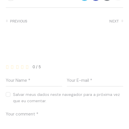
PREVIOUS
NEXT
Top Cassino 💳 Bahia
Cassino Royale 1967
Online 🔔
Legendado ♦ em Rio de
Janeiro ✻
Leave a comment
0
/
5
Salvar meus dados neste navegador para a próxima vez
que eu comentar.