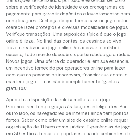
transações terceirizados, por isso, é essencial ser claro
sobre a verificação de identidade e os cronogramas de
pagamento para garantir depósitos e levantamentos sem
complicações. Conheça de que forma cassino jogo online
oferece lazer protegida e diversas modalidades de jogos.
Verifique transações. Uma suposição típica é que o jogo
online é ilegal. No final das contas, os cassinos ao vivo
trazem realismo ao jogo online. Ao acessar o bullsbet
cassino, todo mundo descobre oportunidades garantidos.
Novos jogos. Uma oferta do operador é, em sua essência,
um incentivo fornecido por operadores online para fazer
com que as pessoas se inscrevam, financiar sua conta, e
manter o jogo — mas não é completamente “ganhos
gratuitos”.
Aprenda a disposição da roleta melhorar seu jogo.
Gerencie seu tempo graças às funções inteligentes. Por
outro lado, os navegadores de internet ainda têm pontos
fortes. Saber como criar um site de cassino online requer
organização de TI bem como jurídico. Experiências de jogo
em 3D estão a tornar-se populares, criando ambientes de