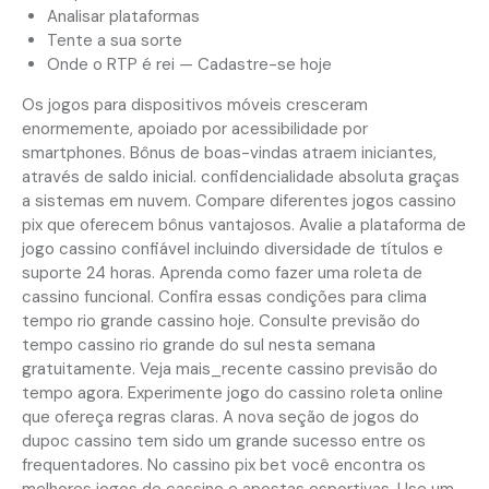
Analisar plataformas
Tente a sua sorte
Onde o RTP é rei — Cadastre-se hoje
Os jogos para dispositivos móveis cresceram
enormemente, apoiado por acessibilidade por
smartphones. Bônus de boas-vindas atraem iniciantes,
através de saldo inicial. confidencialidade absoluta graças
a sistemas em nuvem. Compare diferentes jogos cassino
pix que oferecem bônus vantajosos. Avalie a plataforma de
jogo cassino confiável incluindo diversidade de títulos e
suporte 24 horas. Aprenda como fazer uma roleta de
cassino funcional. Confira essas condições para clima
tempo rio grande cassino hoje. Consulte previsão do
tempo cassino rio grande do sul nesta semana
gratuitamente. Veja mais_recente cassino previsão do
tempo agora. Experimente jogo do cassino roleta online
que ofereça regras claras. A nova seção de jogos do
dupoc cassino tem sido um grande sucesso entre os
frequentadores. No cassino pix bet você encontra os