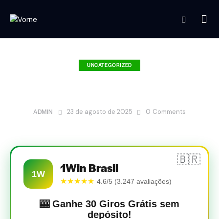
UNCATEGORIZED
Valores Das Apostas Da Dupla Sena
✱ Brasil 2025
ADMIN
23 de agosto de 2025
0
Comments
🇧🇷
1Win Brasil
1W
★★★★★
4.6/5 (3.247 avaliações)
🎰 Ganhe 30 Giros Grátis sem
depósito!