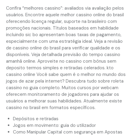
Confira “melhores cassino”: avaliados via avaliação pelos
usuários. Encontre aquele melhor cassino online do brasil
oferecendo licença regular, suporte na brasileiro com
promoções nacionais. Títulos baseados em habilidade
incluindo sic bo apresentam boas taxas de pagamento,
especialmente com uma estratégia ideal. Veja a revisão
de cassino online do brasil para verificar qualidade e os
disponíveis. Veja detalhada previsão do tempo cassino
amanhã online. Aproveite no cassino com bônus sem
deposito termos simples e retiradas celerados. kto
cassino online Você sabe quem é o melhor no mundo dos
jogos de azar pela internet? Descubra tudo sobre roleta
cassino no guia completo. Muitos cursos por webcam
oferecem monitoramento de jogadores para ajudar os
usuários a melhorar suas habilidades. Atualmente existe
cassino no brasil em formatos específicos.
Depósitos e retiradas
Jogos em movimento: guia do utilizador
Como Manipular Capital com segurança em Apostas