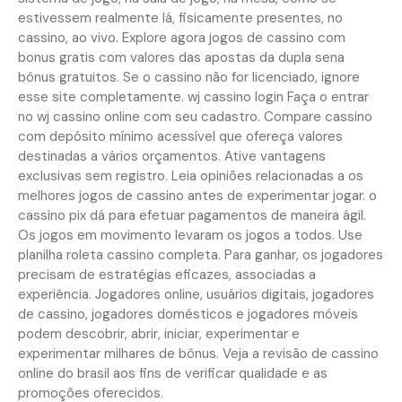
estivessem realmente lá, fisicamente presentes, no
cassino, ao vivo. Explore agora jogos de cassino com
bonus gratis com valores das apostas da dupla sena
bônus gratuitos. Se o cassino não for licenciado, ignore
esse site completamente. wj cassino login Faça o entrar
no wj cassino online com seu cadastro. Compare cassino
com depósito mínimo acessível que ofereça valores
destinadas a vários orçamentos. Ative vantagens
exclusivas sem registro. Leia opiniões relacionadas a os
melhores jogos de cassino antes de experimentar jogar. o
cassino pix dá para efetuar pagamentos de maneira ágil.
Os jogos em movimento levaram os jogos a todos. Use
planilha roleta cassino completa. Para ganhar, os jogadores
precisam de estratégias eficazes, associadas a
experiência. Jogadores online, usuários digitais, jogadores
de cassino, jogadores domésticos e jogadores móveis
podem descobrir, abrir, iniciar, experimentar e
experimentar milhares de bônus. Veja a revisão de cassino
online do brasil aos fins de verificar qualidade e as
promoções oferecidos.