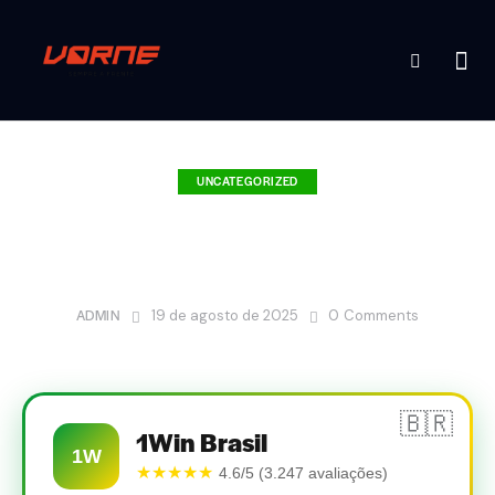
UNCATEGORIZED
Todos Os Jogos De Cassino – Site De
Apostas Para Menor De 18 Anos BA
Brasil ⚡️
ADMIN
19 de agosto de 2025
0
Comments
🇧🇷
1Win Brasil
1W
★★★★★
4.6/5 (3.247 avaliações)