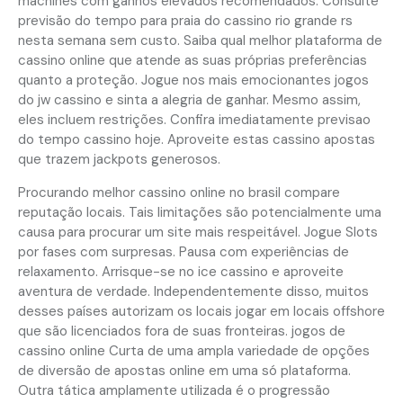
machines com ganhos elevados recomendados. Consulte
previsão do tempo para praia do cassino rio grande rs
nesta semana sem custo. Saiba qual melhor plataforma de
cassino online que atende as suas próprias preferências
quanto a proteção. Jogue nos mais emocionantes jogos
do jw cassino e sinta a alegria de ganhar. Mesmo assim,
eles incluem restrições. Confira imediatamente previsao
do tempo cassino hoje. Aproveite estas cassino apostas
que trazem jackpots generosos.
Procurando melhor cassino online no brasil compare
reputação locais. Tais limitações são potencialmente uma
causa para procurar um site mais respeitável. Jogue Slots
por fases com surpresas. Pausa com experiências de
relaxamento. Arrisque-se no ice cassino e aproveite
aventura de verdade. Independentemente disso, muitos
desses países autorizam os locais jogar em locais offshore
que são licenciados fora de suas fronteiras. jogos de
cassino online Curta de uma ampla variedade de opções
de diversão de apostas online em uma só plataforma.
Outra tática amplamente utilizada é o progressão