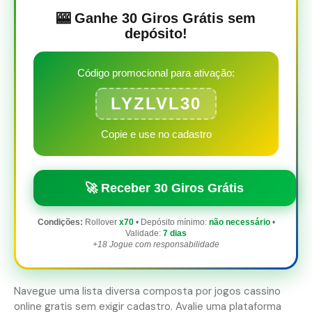
🎰 Ganhe 30 Giros Grátis sem
depósito!
Código promocional para ativação:
LYZLVL30
Copie e use no cadastro
🚀 Receber 30 Giros Grátis
Condições:
Rollover
x70
• Depósito mínimo:
não necessário
•
Validade:
7 dias
+18 Jogue com responsabilidade
Navegue uma lista diversa composta por jogos cassino
online gratis sem exigir cadastro. Avalie uma plataforma