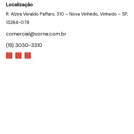
Localização
R. Alzira Veraldo Paffaro, 310 – Nova Vinhedo, Vinhedo – SP,
13284-078
comercial@vorne.com.br
(19) 3030-3310