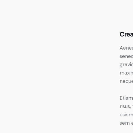
Crea
Aenea
senec
gravid
maxim
neque
Etiam
risus
euism
sem e