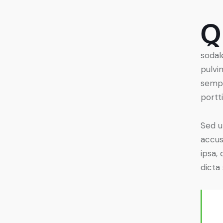
Q
sodal
pulvi
sempe
portt
Sed u
accus
ipsa,
dicta