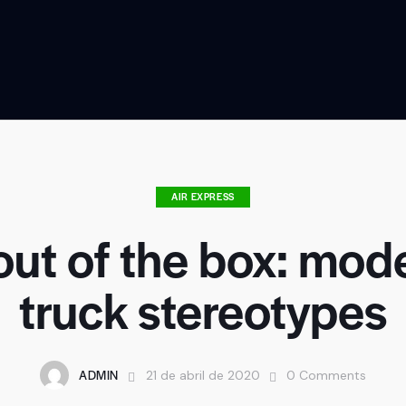
AIR EXPRESS
out of the box: mode
truck stereotypes
ADMIN
21 de abril de 2020
0
Comments