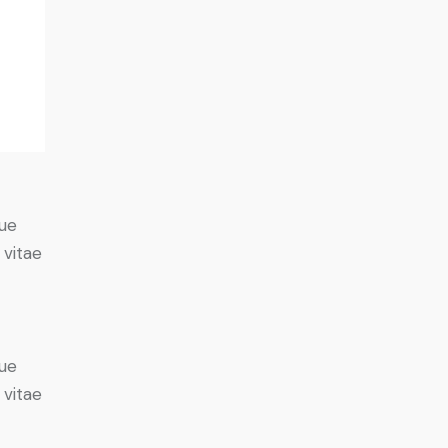
ue
 vitae
ue
 vitae