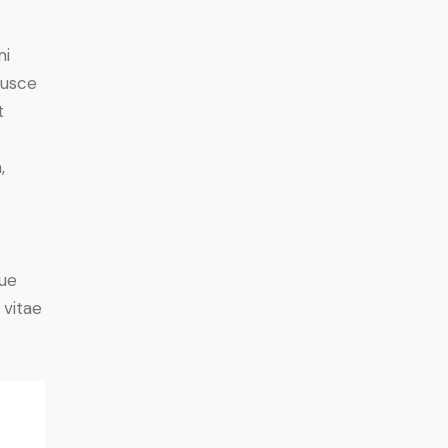
mi
Fusce
t
,
ue
 vitae