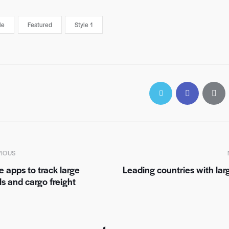
le
Featured
Style 1
VIOUS
e apps to track large
Leading countries with lar
ls and cargo freight