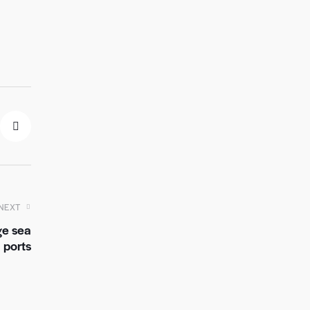
NEXT
ge sea
ports