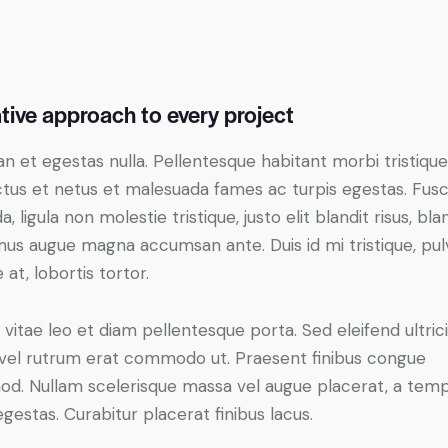
tive approach to every project
n et egestas nulla. Pellentesque habitant morbi tristiqu
tus et netus et malesuada fames ac turpis egestas. Fus
a, ligula non molestie tristique, justo elit blandit risus, bla
us augue magna accumsan ante. Duis id mi tristique, pul
 at, lobortis tortor.
 vitae leo et diam pellentesque porta. Sed eleifend ultric
, vel rutrum erat commodo ut. Praesent finibus congue
od. Nullam scelerisque massa vel augue placerat, a tem
gestas. Curabitur placerat finibus lacus.