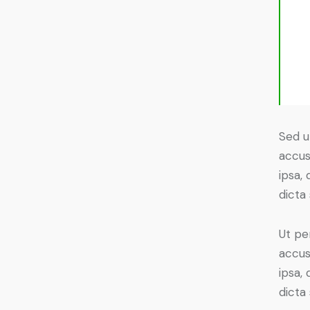
Sed u
accus
ipsa,
dicta 
Ut pe
accus
ipsa,
dicta