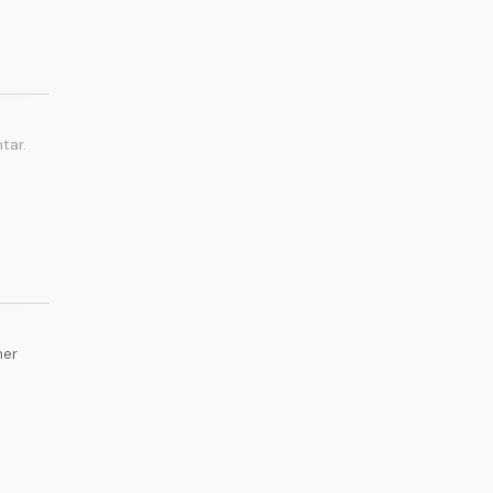
tar.
her