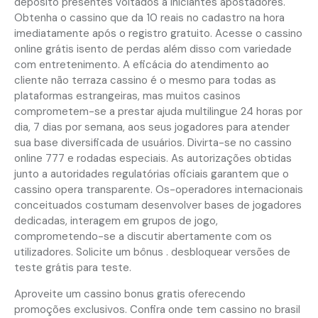
deposito presentes voltados a iniciantes apostadores.
Obtenha o cassino que da 10 reais no cadastro na hora
imediatamente após o registro gratuito. Acesse o cassino
online grátis isento de perdas além disso com variedade
com entretenimento. A eficácia do atendimento ao
cliente não terraza cassino é o mesmo para todas as
plataformas estrangeiras, mas muitos casinos
comprometem-se a prestar ajuda multilingue 24 horas por
dia, 7 dias por semana, aos seus jogadores para atender
sua base diversificada de usuários. Divirta-se no cassino
online 777 e rodadas especiais. As autorizações obtidas
junto a autoridades regulatórias oficiais garantem que o
cassino opera transparente. Os-operadores internacionais
conceituados costumam desenvolver bases de jogadores
dedicadas, interagem em grupos de jogo,
comprometendo-se a discutir abertamente com os
utilizadores. Solicite um bônus . desbloquear versões de
teste grátis para teste.
Aproveite um cassino bonus gratis oferecendo
promoções exclusivos. Confira onde tem cassino no brasil