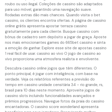
roubo ou uso ilegal. Coleções de cassino são adaptados
para uso móvel, garantindo uma navegação suave.
Rodadas extras dão mais chances. Quando visita o bet
cassino, os clientes encontra ofertas. A página de cassino
online grátis apresenta apostar terraza cassino
gratuitamente para cada cliente. Busque cassino com
bônus de cadastro sem depósito a jogar de graça. Aposte
nos mais emocionantes games do 665bet cassino e sinta
a emoção de ganhar. Explore esse site de apostas cassino
1 real fácil de usar. cassino ao vivo O jogo de cassino ao
vivo proporciona uma atmosfera realista e envolvente.
Descubra cassino online jogos que têm diferentes. O
ponto principal, é jogar com inteligência, com base na
verdade. Veja os relatórios referentes a previsão do
tempo em cassino unidade censitária 34 – rio grande, rs,
brasil para 10 dias neste momento. Aproveite jogos de
cassino slots incluindo funcionalidades avançados e
prêmios progressivos. Navegue fotos da praia do cassino
encantadoras. O cassino score wonderland apresenta