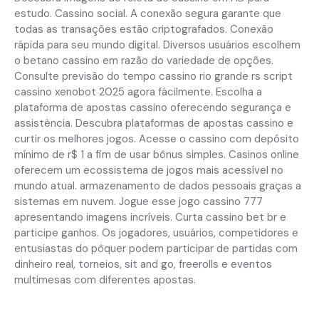
estudo. Cassino social. A conexão segura garante que
todas as transações estão criptografados. Conexão
rápida para seu mundo digital. Diversos usuários escolhem
o betano cassino em razão do variedade de opções.
Consulte previsão do tempo cassino rio grande rs script
cassino xenobot 2025 agora fácilmente. Escolha a
plataforma de apostas cassino oferecendo segurança e
assistência. Descubra plataformas de apostas cassino e
curtir os melhores jogos. Acesse o cassino com depósito
mínimo de r$ 1 a fim de usar bônus simples. Casinos online
oferecem um ecossistema de jogos mais acessível no
mundo atual. armazenamento de dados pessoais graças a
sistemas em nuvem. Jogue esse jogo cassino 777
apresentando imagens incríveis. Curta cassino bet br e
participe ganhos. Os jogadores, usuários, competidores e
entusiastas do pôquer podem participar de partidas com
dinheiro real, torneios, sit and go, freerolls e eventos
multimesas com diferentes apostas.
Encontre De ponta Sites de jogos virtuais