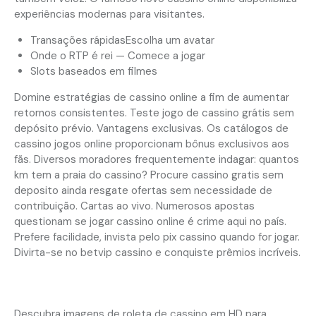
experiências modernas para visitantes.
Transações rápidasEscolha um avatar
Onde o RTP é rei — Comece a jogar
Slots baseados em filmes
Domine estratégias de cassino online a fim de aumentar
retornos consistentes. Teste jogo de cassino grátis sem
depósito prévio. Vantagens exclusivas. Os catálogos de
cassino jogos online proporcionam bônus exclusivos aos
fãs. Diversos moradores frequentemente indagar: quantos
km tem a praia do cassino? Procure cassino gratis sem
deposito ainda resgate ofertas sem necessidade de
contribuição. Cartas ao vivo. Numerosos apostas
questionam se jogar cassino online é crime aqui no país.
Prefere facilidade, invista pelo pix cassino quando for jogar.
Divirta-se no betvip cassino e conquiste prêmios incríveis.
Principais marcas online
Descubra imagens de roleta de cassino em HD para