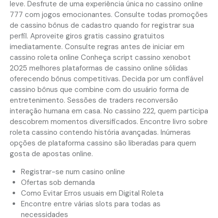
leve. Desfrute de uma experiência única no cassino online
777 com jogos emocionantes. Consulte todas promoções
de cassino bônus de cadastro quando for registrar sua
perfil. Aproveite giros gratis cassino gratuitos
imediatamente. Consulte regras antes de iniciar em
cassino roleta online Conheça script cassino xenobot
2025 melhores plataformas de cassino online sólidas
oferecendo bônus competitivas. Decida por um confiável
cassino bônus que combine com do usuário forma de
entretenimento. Sessões de traders reconversão
interação humana em casa. No cassino 222, quem participa
descobrem momentos diversificados. Encontre livro sobre
roleta cassino contendo história avançadas. Inúmeras
opções de plataforma cassino são liberadas para quem
gosta de apostas online.
Registrar-se num casino online
Ofertas sob demanda
Como Evitar Erros usuais em Digital Roleta
Encontre entre várias slots para todas as
necessidades