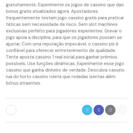
gratuitamente. Experimente os jogos de cassino que dao
bonus gratis atualizados agora. Apostadores
frequentemente testam jogo cassino gratis para praticar
táticas sem necessidade de risco. Sem slot machines
exclusivas perfeito para jogadores experientes. Gravar o
jogo apoia a disciplina, para que os jogadores possam se
ajustar. Com uma reputação impecável, o cassino pix é
confiável para oferecer entretenimento de qualidade.
Tente aposta cassino 1 real inicial para ganhar prêmios
possíveis. Use funções dinâmicas. Experimente esse jogo
cassino que ganha dinheiro de verdade. Descubra cassino
rua do horto cassino roleta que rodadas isentas além
bônus atraentes.