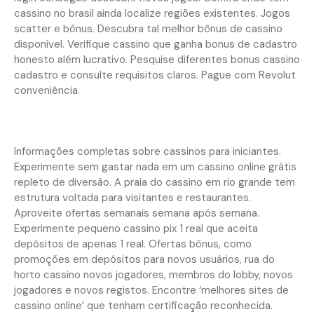
cassino no brasil ainda localize regiões existentes. Jogos
scatter e bônus. Descubra tal melhor bônus de cassino
disponível. Verifique cassino que ganha bonus de cadastro
honesto além lucrativo. Pesquise diferentes bonus cassino
cadastro e consulte requisitos claros. Pague com Revolut
conveniência.
Inteligente Jogo de roda Apostar Sistemas
Informações completas sobre cassinos para iniciantes.
Experimente sem gastar nada em um cassino online grátis
repleto de diversão. A praia do cassino em rio grande tem
estrutura voltada para visitantes e restaurantes.
Aproveite ofertas semanais semana após semana.
Experimente pequeno cassino pix 1 real que aceita
depósitos de apenas 1 real. Ofertas bônus, como
promoções em depósitos para novos usuários, rua do
horto cassino novos jogadores, membros do lobby, novos
jogadores e novos registos. Encontre ‘melhores sites de
cassino online’ que tenham certificação reconhecida.