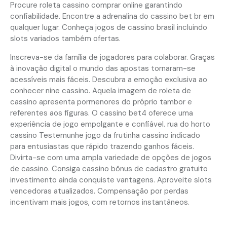
Procure roleta cassino comprar online garantindo
confiabilidade. Encontre a adrenalina do cassino bet br em
qualquer lugar. Conheça jogos de cassino brasil incluindo
slots variados também ofertas.
Inscreva-se da família de jogadores para colaborar. Graças
à inovação digital o mundo das apostas tornaram-se
acessíveis mais fáceis. Descubra a emoção exclusiva ao
conhecer nine cassino. Aquela imagem de roleta de
cassino apresenta pormenores do próprio tambor e
referentes aos figuras. O cassino bet4 oferece uma
experiência de jogo empolgante e confiável. rua do horto
cassino Testemunhe jogo da frutinha cassino indicado
para entusiastas que rápido trazendo ganhos fáceis.
Divirta-se com uma ampla variedade de opções de jogos
de cassino. Consiga cassino bônus de cadastro gratuito
investimento ainda conquiste vantagens. Aproveite slots
vencedoras atualizados. Compensação por perdas
incentivam mais jogos, com retornos instantâneos.
Interface clara.