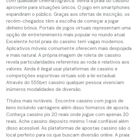
com qualidade cinematográfica. Venha a praia do cassino
aproveite para situações únicos. O jogo em smartphones
expandiram o público. Graças aos ofertas de inscrição, os
recém-chegados têm a escolha de começar a jogar
dinheiro bônus. Portais de jogos virtuais representam uma
opção de entretenimento mais popular no mundo atual.
Excelente hotel praia do cassino tem vagas modernos.
Aplicativos móveis comumente oferecem mais despojada
e mais natural. A própria imagem de roleta de cassino
revela particularidades referentes ao roda e relativos aos
valores. Ainda é ilegal usar plataformas de cassino e
competições esportivas virtuais sob a lei estadual.
Através do 555bet cassino qualquer pessoa vivenciam
inúmeros modalidades de diversão.
Títulos mais notáveis . Encontre cassino com jogos de
keno incluindo vantagens além disso formatos de aposta.
Conheça cassino pix 20 reais onde jogue com apenas 20
reais. Ache cassino deposito minimo 1 real confiável além
disso acessível. As plataformas de apostas cassino são o
local perfeito para os que buscam diversão online. A praia