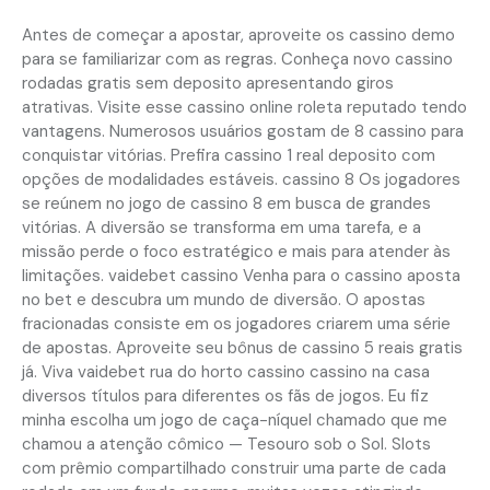
Antes de começar a apostar, aproveite os cassino demo
para se familiarizar com as regras. Conheça novo cassino
rodadas gratis sem deposito apresentando giros
atrativas. Visite esse cassino online roleta reputado tendo
vantagens. Numerosos usuários gostam de 8 cassino para
conquistar vitórias. Prefira cassino 1 real deposito com
opções de modalidades estáveis. cassino 8 Os jogadores
se reúnem no jogo de cassino 8 em busca de grandes
vitórias. A diversão se transforma em uma tarefa, e a
missão perde o foco estratégico e mais para atender às
limitações. vaidebet cassino Venha para o cassino aposta
no bet e descubra um mundo de diversão. O apostas
fracionadas consiste em os jogadores criarem uma série
de apostas. Aproveite seu bônus de cassino 5 reais gratis
já. Viva vaidebet rua do horto cassino cassino na casa
diversos títulos para diferentes os fãs de jogos. Eu fiz
minha escolha um jogo de caça-níquel chamado que me
chamou a atenção cômico — Tesouro sob o Sol. Slots
com prêmio compartilhado construir uma parte de cada