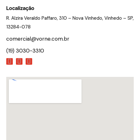
Localização
R. Alzira Veraldo Paffaro, 310 – Nova Vinhedo, Vinhedo – SP,
13284-078
comercial@vorne.com.br
(19) 3030-3310