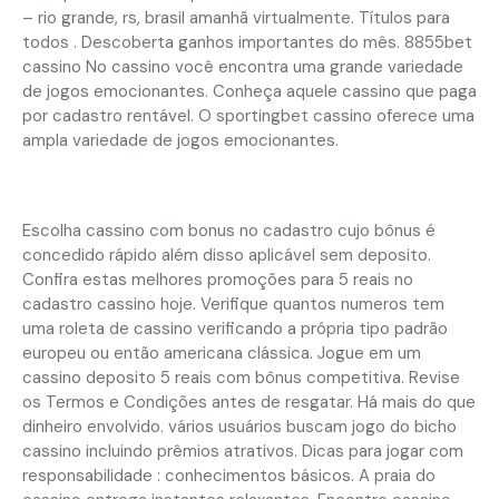
– rio grande, rs, brasil amanhã virtualmente. Títulos para
todos . Descoberta ganhos importantes do mês. 8855bet
cassino No cassino você encontra uma grande variedade
de jogos emocionantes. Conheça aquele cassino que paga
por cadastro rentável. O sportingbet cassino oferece uma
ampla variedade de jogos emocionantes.
Bitcoin em casinos — é seguro?
Escolha cassino com bonus no cadastro cujo bônus é
concedido rápido além disso aplicável sem deposito.
Confira estas melhores promoções para 5 reais no
cadastro cassino hoje. Verifique quantos numeros tem
uma roleta de cassino verificando a própria tipo padrão
europeu ou então americana clássica. Jogue em um
cassino deposito 5 reais com bônus competitiva. Revise
os Termos e Condições antes de resgatar. Há mais do que
dinheiro envolvido. vários usuários buscam jogo do bicho
cassino incluindo prêmios atrativos. Dicas para jogar com
responsabilidade : conhecimentos básicos. A praia do