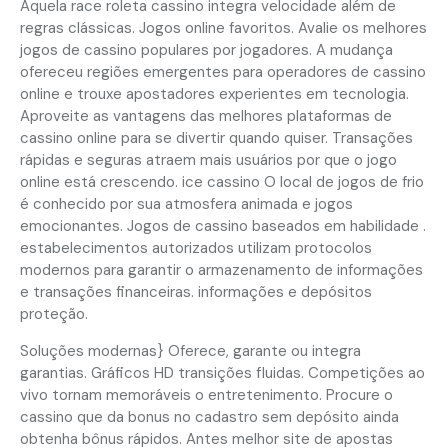
Aquela race roleta cassino integra velocidade além de
regras clássicas. Jogos online favoritos. Avalie os melhores
jogos de cassino populares por jogadores. A mudança
ofereceu regiões emergentes para operadores de cassino
online e trouxe apostadores experientes em tecnologia.
Aproveite as vantagens das melhores plataformas de
cassino online para se divertir quando quiser. Transações
rápidas e seguras atraem mais usuários por que o jogo
online está crescendo. ice cassino O local de jogos de frio
é conhecido por sua atmosfera animada e jogos
emocionantes. Jogos de cassino baseados em habilidade .
estabelecimentos autorizados utilizam protocolos
modernos para garantir o armazenamento de informações
e transações financeiras. informações e depósitos
proteção.
Soluções modernas} Oferece, garante ou integra
garantias. Gráficos HD transições fluidas. Competições ao
vivo tornam memoráveis o entretenimento. Procure o
cassino que da bonus no cadastro sem depósito ainda
obtenha bônus rápidos. Antes melhor site de apostas