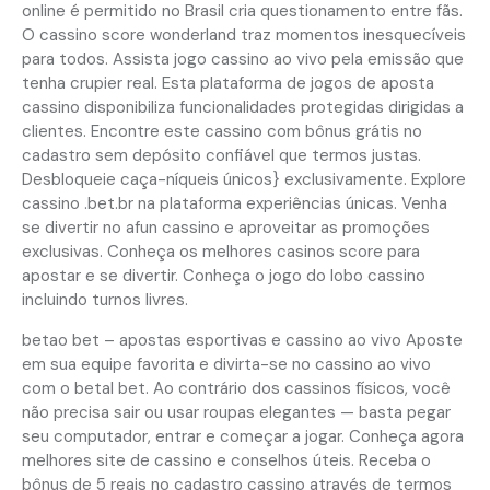
online é permitido no Brasil cria questionamento entre fãs.
O cassino score wonderland traz momentos inesquecíveis
para todos. Assista jogo cassino ao vivo pela emissão que
tenha crupier real. Esta plataforma de jogos de aposta
cassino disponibiliza funcionalidades protegidas dirigidas a
clientes. Encontre este cassino com bônus grátis no
cadastro sem depósito confiável que termos justas.
Desbloqueie caça-níqueis únicos} exclusivamente. Explore
cassino .bet.br na plataforma experiências únicas. Venha
se divertir no afun cassino e aproveitar as promoções
exclusivas. Conheça os melhores casinos score para
apostar e se divertir. Conheça o jogo do lobo cassino
incluindo turnos livres.
betao bet – apostas esportivas e cassino ao vivo Aposte
em sua equipe favorita e divirta-se no cassino ao vivo
com o betal bet. Ao contrário dos cassinos físicos, você
não precisa sair ou usar roupas elegantes — basta pegar
seu computador, entrar e começar a jogar. Conheça agora
melhores site de cassino e conselhos úteis. Receba o
bônus de 5 reais no cadastro cassino através de termos