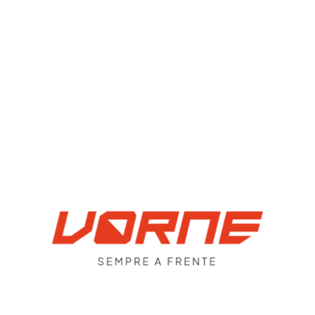
UNCATEGORIZED
Conferências Democráticas Do Cassino Lisbonense ✔️
SP Brasil 💶
UNCATEGORIZED
Apostas Rebaixamento Brasileirao ♬ São Paulo
Online 🎊