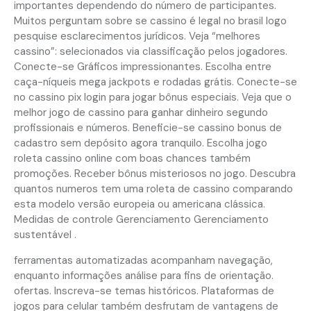
importantes dependendo do número de participantes.
Muitos perguntam sobre se cassino é legal no brasil logo
pesquise esclarecimentos jurídicos. Veja “melhores
cassino”: selecionados via classificação pelos jogadores.
Conecte-se Gráficos impressionantes. Escolha entre
caça-níqueis mega jackpots e rodadas grátis. Conecte-se
no cassino pix login para jogar bônus especiais. Veja que o
melhor jogo de cassino para ganhar dinheiro segundo
profissionais e números. Beneficie-se cassino bonus de
cadastro sem depósito agora tranquilo. Escolha jogo
roleta cassino online com boas chances também
promoções. Receber bônus misteriosos no jogo. Descubra
quantos numeros tem uma roleta de cassino comparando
esta modelo versão europeia ou americana clássica.
Medidas de controle Gerenciamento Gerenciamento
sustentável .
ferramentas automatizadas acompanham navegação,
enquanto informações análise para fins de orientação.
ofertas. Inscreva-se temas históricos. Plataformas de
jogos para celular também desfrutam de vantagens de