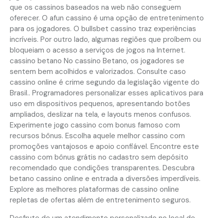
que os cassinos baseados na web não conseguem
oferecer. O afun cassino é uma opção de entretenimento
para os jogadores. O bullsbet cassino traz experiências
incríveis. Por outro lado, algumas regiões que proíbem ou
bloqueiam o acesso a serviços de jogos na Internet.
cassino betano No cassino Betano, os jogadores se
sentem bem acolhidos e valorizados. Consulte caso
cassino online é crime segundo da legislação vigente do
Brasil.. Programadores personalizar esses aplicativos para
uso em dispositivos pequenos, apresentando botões
ampliados, deslizar na tela, e layouts menos confusos.
Experimente jogo cassino com bonus famoso com
recursos bônus. Escolha aquele melhor cassino com
promoções vantajosos e apoio confiável. Encontre este
cassino com bônus grátis no cadastro sem depósito
recomendado que condições transparentes. Descubra
betano cassino online e entrada a diversões imperdíveis.
Explore as melhores plataformas de cassino online
repletas de ofertas além de entretenimento seguros.