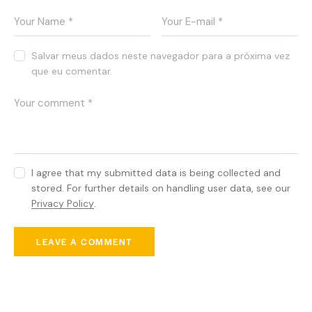
Salvar meus dados neste navegador para a próxima vez
que eu comentar.
I agree that my submitted data is being collected and
stored. For further details on handling user data, see our
Privacy Policy
.
You May Also Like