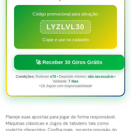
Código promocional para ativação:
LYZLVL30
Copie e use no cadastro
🚀 Receber 30 Giros Grátis
Condições:
Rollover
x70
• Depósito mínimo:
não necessário
•
Validade:
7 dias
+18 Jogue com responsabilidade
Chances reais Para todos os jogadores
Planeje suas apostas para jogar de forma responsável.
Máquinas clássicas e Jogos de tabuleiro tais como
roulette oferecidos. Confira mais_recente previsão do