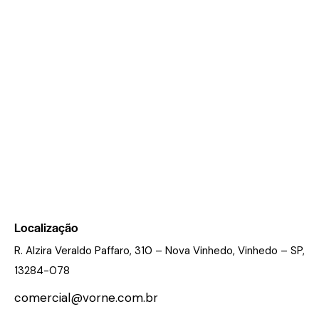
UNCATEGORIZED
Bella Praia Cassino 🎰 RJ Brasil 📲
UNCATEGORIZED
Cassino Rouge ⚡ em Salvador 🏖️
Localização
R. Alzira Veraldo Paffaro, 310 – Nova Vinhedo, Vinhedo – SP,
13284-078
comercial@vorne.com.br