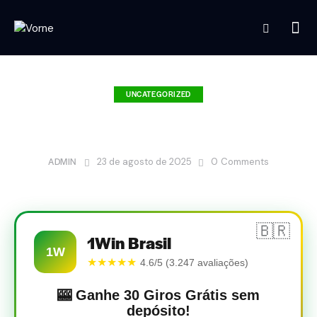
UNCATEGORIZED
Roupa Para Festa De Cassino • RS
Brasil ✩
ADMIN
23 de agosto de 2025
0
Comments
🇧🇷
1Win Brasil
1W
★★★★★
4.6/5 (3.247 avaliações)
🎰 Ganhe 30 Giros Grátis sem
depósito!