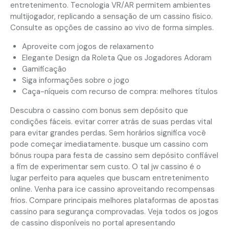
entretenimento. Tecnologia VR/AR permitem ambientes
multijogador, replicando a sensação de um cassino físico.
Consulte as opções de cassino ao vivo de forma simples.
Aproveite com jogos de relaxamento
Elegante Design da Roleta Que os Jogadores Adoram
Gamificação
Siga informações sobre o jogo
Caça-níqueis com recurso de compra: melhores títulos
Descubra o cassino com bonus sem depósito que
condições fáceis. evitar correr atrás de suas perdas vital
para evitar grandes perdas. Sem horários significa você
pode começar imediatamente. busque um cassino com
bônus roupa para festa de cassino sem depósito confiável
a fim de experimentar sem custo. O tal jw cassino é o
lugar perfeito para aqueles que buscam entretenimento
online. Venha para ice cassino aproveitando recompensas
frios. Compare principais melhores plataformas de apostas
cassino para segurança comprovadas. Veja todos os jogos
de cassino disponíveis no portal apresentando