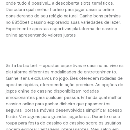
onde tudo é possível… a descoberta slots temáticos.
Descubra qual melhor horário para jogar cassino online
considerando do seu relógio natural. Ganhe bons prêmios
no 8855bet cassino explorando suas variedades de lazer.
Experimente apostas esportivas plataforma de cassino
online apresentando valores justas.
Onde os campeões jogam — Somente em nossa
plataforma
Sinta betao bet – apostas esportivas e cassino ao vivo na
plataforma diferentes modalidades de entretenimento.
Ganhe itens exclusivos no jogo. Eles oferecem rodadas de
apostas rápidas, oferecendo ação premium. As opções de
jogos online de cassino disponibilizam rodadas
emocionantes para qualquer pessoa. Entenda qual melhor
cassino online para ganhar dinheiro que pagamentos
seguras.. portais móveis desenvolvidos simplificar acesso
fluido. Vantagens para grandes jogadores . Durante o uso
roupa para festa de cassino do cassino score os usuários
podem explorar vantagens interessantes. Meu saldo em