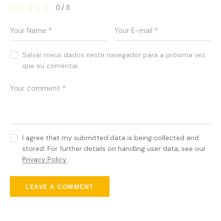
0
/
5
Salvar meus dados neste navegador para a próxima vez
que eu comentar.
I agree that my submitted data is being collected and
stored. For further details on handling user data, see our
Privacy Policy
.
You May Also Like