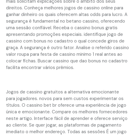
mais solicitam explicações sobre o âmbito dos seus
direitos. Conheça melhores jogos de cassino online para
ganhar dinheiro os quais oferecem altas odds para lucro. A
segurança é fundamental no betano cassino, oferecendo
uma sessão confiável. Receba o cassino bonus gratis
apresentando promoções especiais. identifique jogo de
cassino com bonus no cadastro o qual concede giros de
graça. A segurança é outro fator. Analise o referido cassino
valor roupa para festa de cassino minimo 1 real antes ao
colocar fichas. Buscar cassino que dao bonus no cadastro
facilita encontrar vários prêmios.
Proteção do jogador : passo a passo
Jogos de cassino gratuitos a alternativa emocionante
para jogadores. novos para sem custos experimentar os
títulos. O cassino bet br oferece uma experiência de jogo
única e emocionante. Compare os melhores fornecedores
neste artigo. Interface fácil de aprender e oferece serviço
ao cliente. Se quer jogar, as plataformas de pagamento
imediato o melhor endereço. Todas as sessões É um jogo