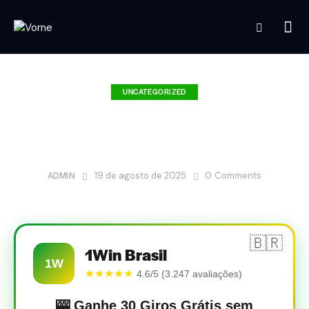
UNCATEGORIZED
Rodadas Grátis Hoje Cassino ☑️ Como
Declarar Ganhos Com Apostas
Esportivas RS Brasil ♠️
ADMIN
19 de agosto de 2025
0
Comments
🇧🇷
1Win Brasil
1W
★★★★★
4.6/5 (3.247 avaliações)
🎰 Ganhe 30 Giros Grátis sem