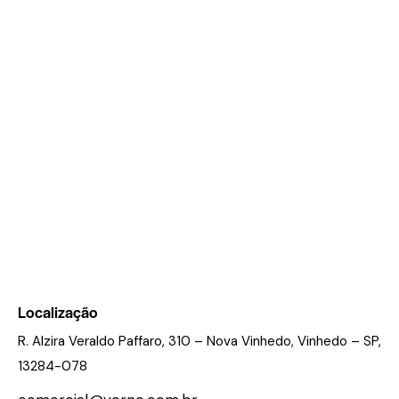
You May Also Like
UNCATEGORIZED
Jogos De Cassino Com Deposito De 1 Real | 6 Club
Cassino Minas Gerais Online 🎉
UNCATEGORIZED
Avenida Atlantica Cassino Cep Amazonas Brasil ➡️
Localização
R. Alzira Veraldo Paffaro, 310 – Nova Vinhedo, Vinhedo – SP,
13284-078