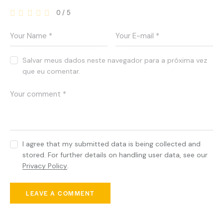
0
/
5
Salvar meus dados neste navegador para a próxima vez
que eu comentar.
I agree that my submitted data is being collected and
stored. For further details on handling user data, see our
Privacy Policy
.