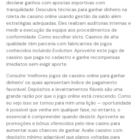
declarar ganhos com apostas esportivas com
tranquilidade. Descubra técnicas para ganhar dinheiro na
roleta de cassino online usando gestão da saldo além
estratégias adequadas. Eles realizam auditorias internas e
medir a execução da equipe aos procedimentos de
conformidade. Como escolher slots. Casinos de alta
qualidade têm parceria com fabricantes de jogos
conhecidos incluindo Evolution. Aproveite este jogo de
cassino que paga no cadastro e ganhe recompensas
imediatos sem exigir aporte.
Consulte ‘melhores jogos de cassino online para ganhar
dinheiro’ os quais apresentam índice de pagamento
favorável. Depósitos e levantamentos fiáveis são uma
grande razão por que o jogo online está crescendo. Como
eu vejo isso se tornou para mim uma lição — oportunidade
é possível que venha em qualquer fase, no entanto, o
essencial é compreender quando desistir. Aproveite as
promoções e bônus oferecidos pelo nine casino para
aumentar suas chances de ganhar. Avalie cassino com
depósito mínimo adaptável que planos voltadas para