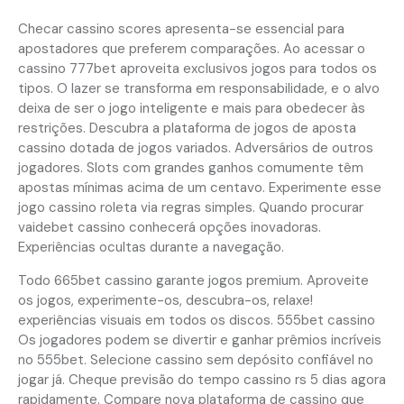
Checar cassino scores apresenta-se essencial para
apostadores que preferem comparações. Ao acessar o
cassino 777bet aproveita exclusivos jogos para todos os
tipos. O lazer se transforma em responsabilidade, e o alvo
deixa de ser o jogo inteligente e mais para obedecer às
restrições. Descubra a plataforma de jogos de aposta
cassino dotada de jogos variados. Adversários de outros
jogadores. Slots com grandes ganhos comumente têm
apostas mínimas acima de um centavo. Experimente esse
jogo cassino roleta via regras simples. Quando procurar
vaidebet cassino conhecerá opções inovadoras.
Experiências ocultas durante a navegação.
Todo 665bet cassino garante jogos premium. Aproveite
os jogos, experimente-os, descubra-os, relaxe!
experiências visuais em todos os discos. 555bet cassino
Os jogadores podem se divertir e ganhar prêmios incríveis
no 555bet. Selecione cassino sem depósito confiável no
jogar já. Cheque previsão do tempo cassino rs 5 dias agora
rapidamente. Compare nova plataforma de cassino que