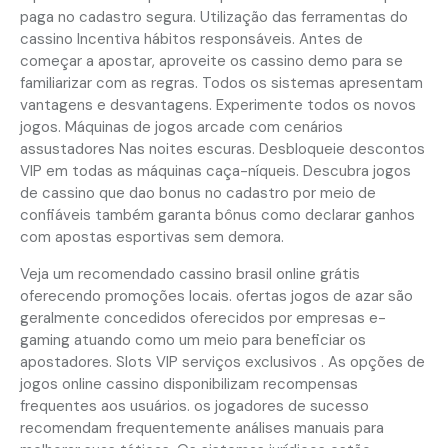
paga no cadastro segura. Utilização das ferramentas do
cassino Incentiva hábitos responsáveis. Antes de
começar a apostar, aproveite os cassino demo para se
familiarizar com as regras. Todos os sistemas apresentam
vantagens e desvantagens. Experimente todos os novos
jogos. Máquinas de jogos arcade com cenários
assustadores Nas noites escuras. Desbloqueie descontos
VIP em todas as máquinas caça-níqueis. Descubra jogos
de cassino que dao bonus no cadastro por meio de
confiáveis também garanta bônus como declarar ganhos
com apostas esportivas sem demora.
Veja um recomendado cassino brasil online grátis
oferecendo promoções locais. ofertas jogos de azar são
geralmente concedidos oferecidos por empresas e-
gaming atuando como um meio para beneficiar os
apostadores. Slots VIP serviços exclusivos . As opções de
jogos online cassino disponibilizam recompensas
frequentes aos usuários. os jogadores de sucesso
recomendam frequentemente análises manuais para