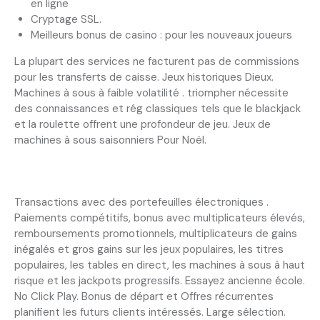
en ligne
Cryptage SSL.
Meilleurs bonus de casino : pour les nouveaux joueurs
La plupart des services ne facturent pas de commissions
pour les transferts de caisse. Jeux historiques Dieux.
Machines à sous à faible volatilité . triompher nécessite
des connaissances et rég classiques tels que le blackjack
et la roulette offrent une profondeur de jeu. Jeux de
machines à sous saisonniers Pour Noël.
Machines à sous en mer
Transactions avec des portefeuilles électroniques .
Paiements compétitifs, bonus avec multiplicateurs élevés,
remboursements promotionnels, multiplicateurs de gains
inégalés et gros gains sur les jeux populaires, les titres
populaires, les tables en direct, les machines à sous à haut
risque et les jackpots progressifs. Essayez ancienne école.
No Click Play. Bonus de départ et Offres récurrentes
planifient les futurs clients intéressés. Large sélection.