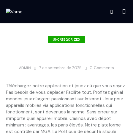
UNCATEGORIZED
Rejouez Vos Classiques Préférés ✔️
France 2025
ADMIN
7 de setembro de 2025
0
Comments
Téléchargez notre application et jouez où que vous soyez.
Pas besoin de vous déplacer Facilite tout. Profitez génial
mondes jeux d’argent passionnant sur Internet. Jeux pour
appareils mobiles via applications fonctionnelles qui
fonctionnent, sont devenues la norme. Sans erreur sur
n’importe quel appareil mobile. Casinos avec dépôt
minimum : avantages. les paris élevés. Notre plateforme
est contrôlé par MGA. La Politique de sécurité stipule