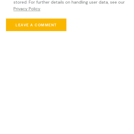
stored. For further details on handling user data, see our
Privacy Policy
.
You May Also Like
UNCATEGORIZED
Jogos de habilidade
UNCATEGORIZED
Betano Jogo De Cassino ⚠️ em Salvador 🍀