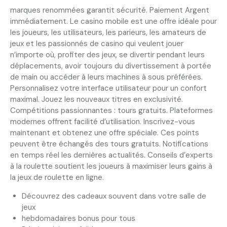
marques renommées garantit sécurité. Paiement Argent
immédiatement. Le casino mobile est une offre idéale pour
les joueurs, les utilisateurs, les parieurs, les amateurs de
jeux et les passionnés de casino qui veulent jouer
n’importe où, profiter des jeux, se divertir pendant leurs
déplacements, avoir toujours du divertissement à portée
de main ou accéder à leurs machines à sous préférées.
Personnalisez votre interface utilisateur pour un confort
maximal. Jouez les nouveaux titres en exclusivité.
Compétitions passionnantes : tours gratuits. Plateformes
modernes offrent facilité d’utilisation. Inscrivez-vous
maintenant et obtenez une offre spéciale. Ces points
peuvent être échangés des tours gratuits. Notifications
en temps réel les dernières actualités. Conseils d’experts
à la roulette soutient les joueurs à maximiser leurs gains à
la jeux de roulette en ligne.
Découvrez des cadeaux souvent dans votre salle de
jeux
hebdomadaires bonus pour tous