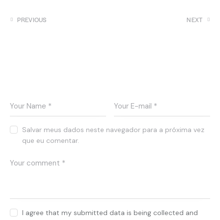
PREVIOUS
NEXT
Finden Erstklassige
Explore Secure Web-Based
Internet Casino Websites ✦
Roulette ⚝ in Laguna
🇩🇪
Leave a comment
Salvar meus dados neste navegador para a próxima vez
que eu comentar.
I agree that my submitted data is being collected and