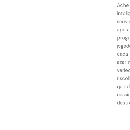
Ache 
intel
seus 
apost
progr
jogad
cada 
azar 
varie
Escol
que d
cassi
destr
Co