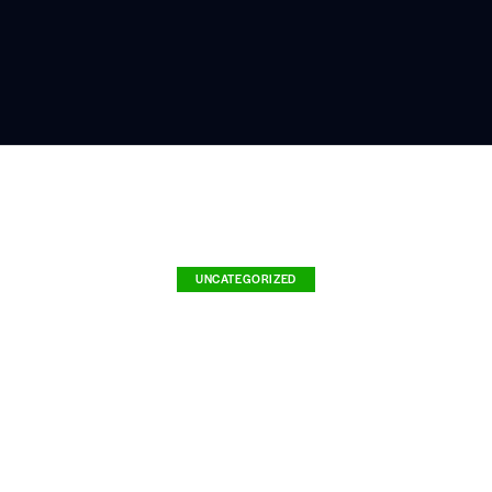
UNCATEGORIZED
a Do Cassino Rio G
 Canecas Personali
assino Ceará Brasil 