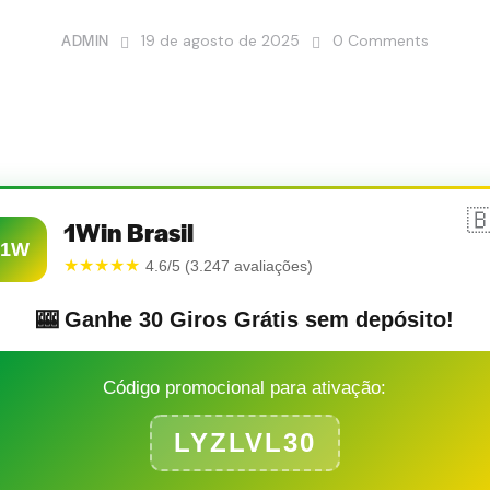
ADMIN
19 de agosto de 2025
0
Comments

1Win Brasil
1W
★★★★★
4.6/5 (3.247 avaliações)
🎰 Ganhe 30 Giros Grátis sem depósito!
Código promocional para ativação:
LYZLVL30