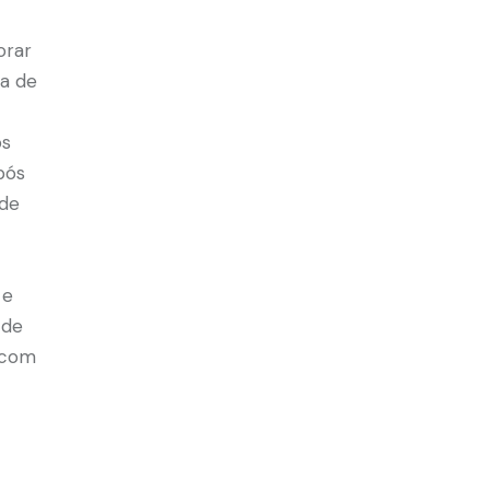
orar
ma de
os
pós
 de
 e
 de
o com
je