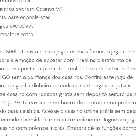
entura épica
antos existem Casinos VIP
ots para especialistas
gos exclusivos
mosfera retro
re 366bet cassino para jogar os mais famosos jogos onlin
bra a emoção de apostar com 1 real na plataforma de
no com apostas a partir de 1 real. Líderes do setor inclui
n GO têm a confiança dos cassinos. Confira este jogo de
no que ganha dinheiro no cadastro sob regras objetivas.
ize cassino com rodadas grátis sem depósito seguro par
r hoje. Visite cassino com bônus de depósito competitiv
ado para usuários. Acesse o cassino online grátis sem de
recendo diversidade com entretenimento. Jogue um jogo
cassino com prêmios iniciais. Embora dê as funções comp