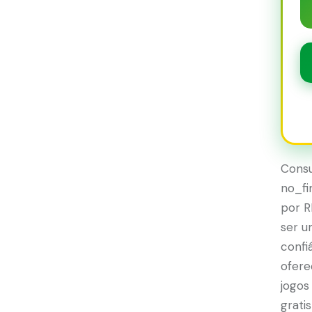
Consu
no_fi
por R
ser u
confi
ofere
jogos
grati