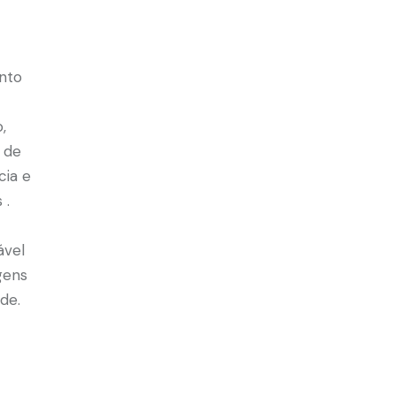
ento
,
e de
cia e
 .
ável
gens
de.