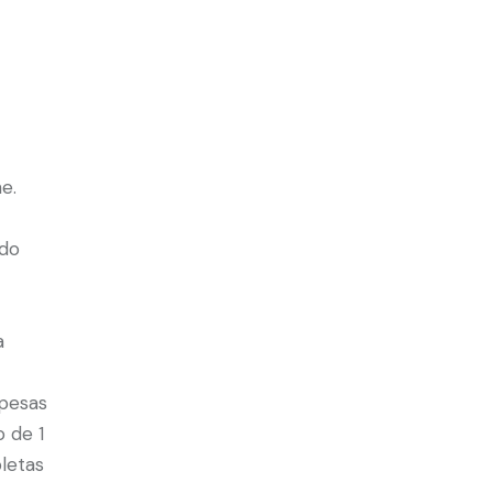
e.
ndo
a
o
spesas
 de 1
letas