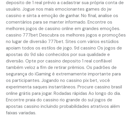
deposito de 1 real prévio a cadastrar sua própria conta de
usuário. Jogue nos mais emocionantes games do jw
cassino e sinta a emoção de ganhar. No final, analise os
comentários para se manter informado. Encontre os
melhores jogos de cassino online em grandes emoções.
cassino 777bet Descubra os melhores jogos e promoções
no lugar de diversão 777bet. Sites com vários estúdios
apoiam todos os estilos de jogo. 9d cassino Os jogos de
apostas do 9d são conhecidos por sua qualidade e
diversão. Opte por cassino deposito 1 real confiável
também veloz a fim de retirar prêmios. Os padrões de
segurança do iGaming é extremamente importante para
os participantes. Jogando no cassino pix bet, você
experimenta saques instantâneos. Procure cassino brasil
online grátis para jogar. Rodadas rápidas Ao longo do dia.
Encontre praia do cassino rio grande do sul jogos de
apostas cassino incluindo probabilidades atrativos além
faixas variadas.
Tour jogos criptográficos futuristas