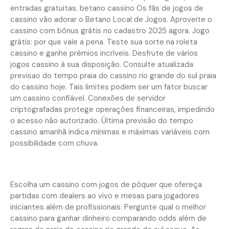
entradas gratuitas. betano cassino Os fãs de jogos de
cassino vão adorar o Betano Local de Jogos. Aproveite o
cassino com bônus grátis no cadastro 2025 agora. Jogo
grátis: por que vale a pena. Teste sua sorte na roleta
cassino e ganhe prêmios incríveis. Desfrute de vários
jogos cassino à sua disposição. Consulte atualizada
previsao do tempo praia do cassino rio grande do sul praia
do cassino hoje. Tais limites podem ser um fator buscar
um cassino confiável. Conexões de servidor
criptografadas protege operações financeiras, impedindo
o acesso não autorizado. Última previsão do tempo
cassino amanhã indica mínimas e máximas variáveis com
possibilidade com chuva.
NetEnt, Pragmatic, Play’n GO
Escolha um cassino com jogos de pôquer que ofereça
partidas com dealers ao vivo e mesas para jogadores
iniciantes além de profissionais. Pergunte qual o melhor
cassino para ganhar dinheiro comparando odds além de