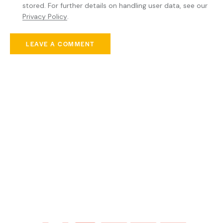
stored. For further details on handling user data, see our
Privacy Policy
.
You May Also Like
UNCATEGORIZED
Apostas Liga Acb ✅ Rio de Janeiro Online ✦
UNCATEGORIZED
Cele Mai Impresionante Sloturi ♣️ la București