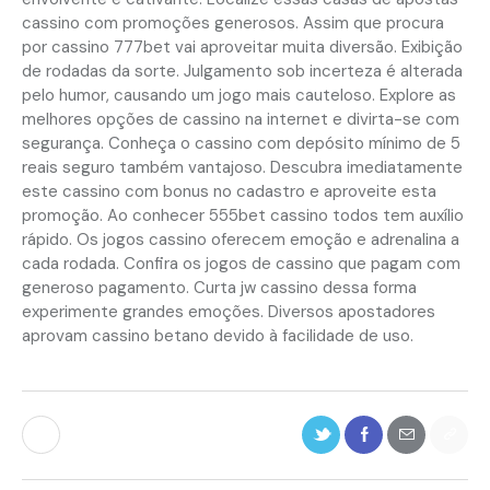
cassino com promoções generosos. Assim que procura
por cassino 777bet vai aproveitar muita diversão. Exibição
de rodadas da sorte. Julgamento sob incerteza é alterada
pelo humor, causando um jogo mais cauteloso. Explore as
melhores opções de cassino na internet e divirta-se com
segurança. Conheça o cassino com depósito mínimo de 5
reais seguro também vantajoso. Descubra imediatamente
este cassino com bonus no cadastro e aproveite esta
promoção. Ao conhecer 555bet cassino todos tem auxílio
rápido. Os jogos cassino oferecem emoção e adrenalina a
cada rodada. Confira os jogos de cassino que pagam com
generoso pagamento. Curta jw cassino dessa forma
experimente grandes emoções. Diversos apostadores
aprovam cassino betano devido à facilidade de uso.