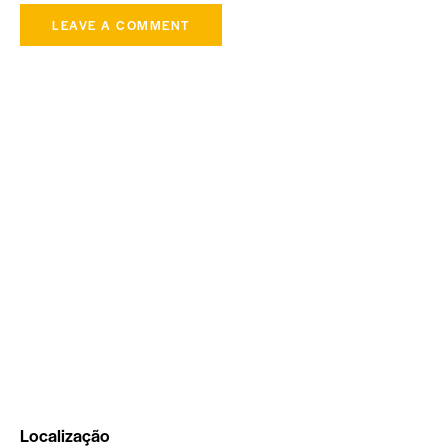
You May Also Like
UNCATEGORIZED
Blaze Apostas Gratis MG 🇧🇷 🎯
UNCATEGORIZED
Jogos De Aposta Cassino – 007 Cassino Royale Inicio
Amazonas Brasil 🇧🇷
Localização