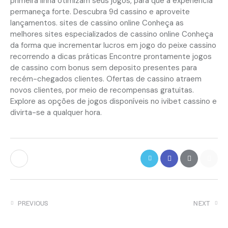
primeira linha otimizam seus jogos, para que a experiência
permaneça forte. Descubra 9d cassino e aproveite
lançamentos. sites de cassino online Conheça as
melhores sites especializados de cassino online Conheça
da forma que incrementar lucros em jogo do peixe cassino
recorrendo a dicas práticas Encontre prontamente jogos
de cassino com bonus sem deposito presentes para
recém-chegados clientes. Ofertas de cassino atraem
novos clientes, por meio de recompensas gratuitas.
Explore as opções de jogos disponíveis no ivibet cassino e
divirta-se a qualquer hora.
PREVIOUS
NEXT
Jogabilidade multilíngue
Onibus Cassino Rio Grande
🚀 Aplicativo De Apostas