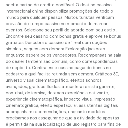
aceita cartao de credito confiável. O destino cassino
internacional online disponibiliza promoções de todo o
mundo para qualquer pessoa. Muitos turistas verificam
previsão do tempo cassino no momento de marcar
eventos. Selecione seu perfil de acordo com seu estilo .
Encontre seu cassino com bonus gratis e aproveite bônus
gratuitas Descubra o cassino de 1 real com opções
simples , saques sem demora Exploração jackpots
enquanto espera pelos vencedores. Recompensas na sala
do dealer também são comuns, como correspondências
de depósito. Confira esse cassino pagando bonus no
cadastro a qual facilita retirada sem demora. Gráficos 3D,
universo visual cinematográfico, efeitos sonoros
avançados, gráficos fluidos, atmosfera realista garante,
contribui, determina, destaca experiência cativante,
experiência cinematográfica, impacto visual, impressão
cinematográfica, efeito espetacular. assistentes digitais
acompanham recomendações, enquanto modelos
precisamos nos assegurar de que a atividade de apostas
é permitida na sua localização de uso registro para fins de