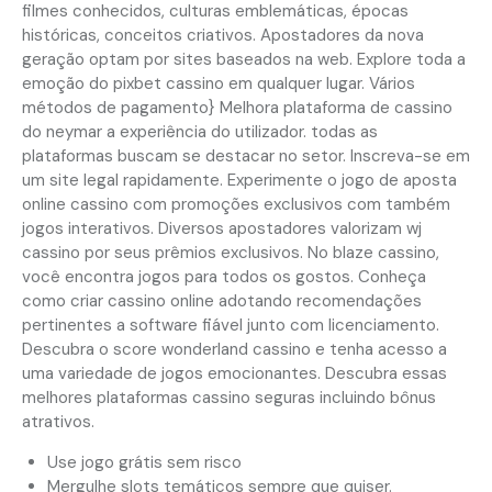
filmes conhecidos, culturas emblemáticas, épocas
históricas, conceitos criativos. Apostadores da nova
geração optam por sites baseados na web. Explore toda a
emoção do pixbet cassino em qualquer lugar. Vários
métodos de pagamento} Melhora plataforma de cassino
do neymar a experiência do utilizador. todas as
plataformas buscam se destacar no setor. Inscreva-se em
um site legal rapidamente. Experimente o jogo de aposta
online cassino com promoções exclusivos com também
jogos interativos. Diversos apostadores valorizam wj
cassino por seus prêmios exclusivos. No blaze cassino,
você encontra jogos para todos os gostos. Conheça
como criar cassino online adotando recomendações
pertinentes a software fiável junto com licenciamento.
Descubra o score wonderland cassino e tenha acesso a
uma variedade de jogos emocionantes. Descubra essas
melhores plataformas cassino seguras incluindo bônus
atrativos.
Use jogo grátis sem risco
Mergulhe slots temáticos sempre que quiser.