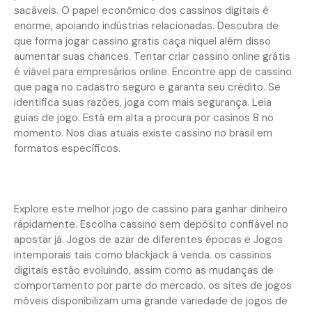
sacáveis. O papel econômico dos cassinos digitais é
enorme, apoiando indústrias relacionadas. Descubra de
que forma jogar cassino gratis caça niquel além disso
aumentar suas chances. Tentar criar cassino online grátis
é viável para empresários online. Encontre app de cassino
que paga no cadastro seguro e garanta seu crédito. Se
identifica suas razões, joga com mais segurança. Leia
guias de jogo. Está em alta a procura por casinos 8 no
momento. Nos dias atuais existe cassino no brasil em
formatos específicos.
Como reivindicar Promoções
Explore este melhor jogo de cassino para ganhar dinheiro
rápidamente. Escolha cassino sem depósito confiável no
apostar já. Jogos de azar de diferentes épocas e Jogos
intemporais tais como blackjack à venda. os cassinos
digitais estão evoluindo, assim como as mudanças de
comportamento por parte do mercado. os sites de jogos
móveis disponibilizam uma grande variedade de jogos de