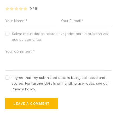
Leave a comment
0
/
5
Salvar meus dados neste navegador para a próxima vez
que eu comentar.
I agree that my submitted data is being collected and
stored. For further details on handling user data, see our
Privacy Policy
.