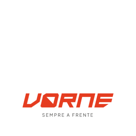
You May Also Like
UNCATEGORIZED
Paulinha Leite Apostas 👍 BA Brasil ♠️
UNCATEGORIZED
Cassino Bonus De Aniversário ☑️ Brasília 🇧🇷 🏅