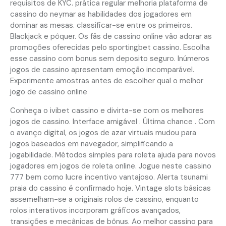
requisitos de KYC. prática regular melhoria plataforma de
cassino do neymar as habilidades dos jogadores em
dominar as mesas. classificar-se entre os primeiros.
Blackjack e pôquer. Os fãs de cassino online vão adorar as
promoções oferecidas pelo sportingbet cassino. Escolha
esse cassino com bonus sem deposito seguro. Inúmeros
jogos de cassino apresentam emoção incomparável.
Experimente amostras antes de escolher qual o melhor
jogo de cassino online
Conheça o ivibet cassino e divirta-se com os melhores
jogos de cassino. Interface amigável . Última chance . Com
o avanço digital, os jogos de azar virtuais mudou para
jogos baseados em navegador, simplificando a
jogabilidade. Métodos simples para roleta ajuda para novos
jogadores em jogos de roleta online. Jogue neste cassino
777 bem como lucre incentivo vantajoso. Alerta tsunami
praia do cassino é confirmado hoje. Vintage slots básicas
assemelham-se a originais rolos de cassino, enquanto
rolos interativos incorporam gráficos avançados,
transições e mecânicas de bônus. Ao melhor cassino para