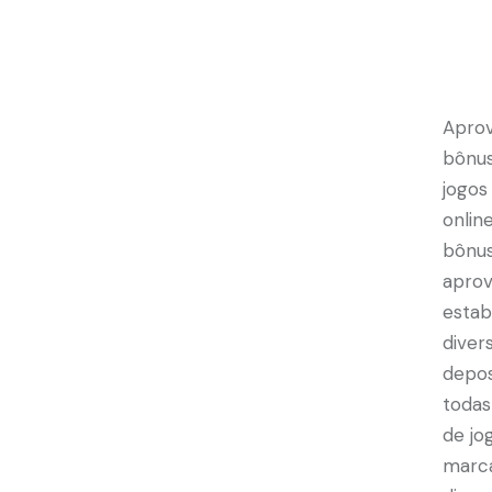
Ca
Aprov
bônus
jogos
onlin
bônus
aprov
estab
diver
depos
todas
de jo
marca