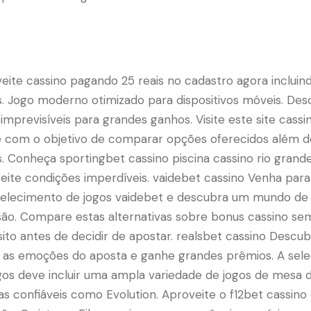
da aposta conta
eite cassino pagando 25 reais no cadastro agora incluin
. Jogo moderno otimizado para dispositivos móveis. Des
 imprevisíveis para grandes ganhos. Visite este site cassi
e com o objetivo de comparar opções oferecidos além d
. Conheça sportingbet cassino piscina cassino rio grand
eite condições imperdíveis. vaidebet cassino Venha para
elecimento de jogos vaidebet e descubra um mundo de
são. Compare estas alternativas sobre bonus cassino se
ito antes de decidir de apostar. realsbet cassino Descu
 as emoções do aposta e ganhe grandes prêmios. A sel
gos deve incluir uma ampla variedade de jogos de mesa 
s confiáveis como Evolution. Aproveite o f12bet cassin