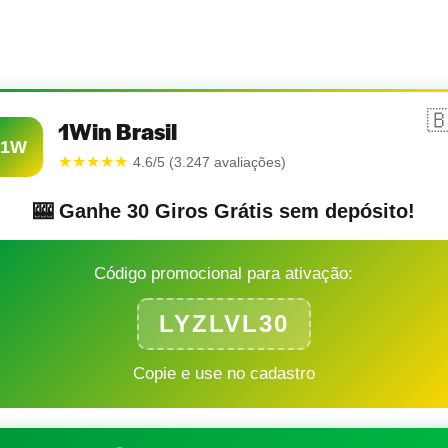

1Win Brasil
1W
★★★★★
4.6/5 (3.247 avaliações)
🎰 Ganhe 30 Giros Grátis sem depósito!
Código promocional para ativação:
LYZLVL30
Copie e use no cadastro