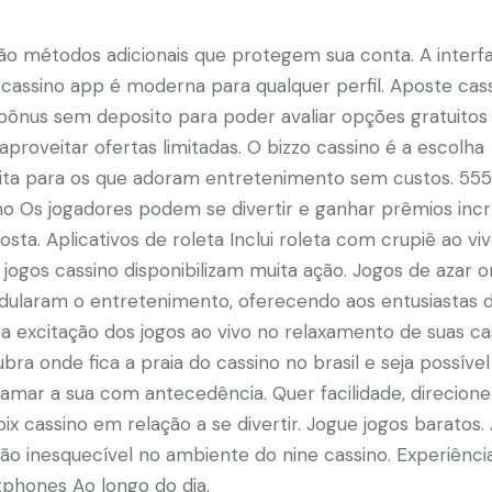
ão métodos adicionais que protegem sua conta. A interf
 cassino app é moderna para qualquer perfil. Aposte cas
ônus sem deposito para poder avaliar opções gratuitos
 aproveitar ofertas limitadas. O bizzo cassino é a escolha
ita para os que adoram entretenimento sem custos. 55
no Os jogadores podem se divertir e ganhar prêmios incr
osta. Aplicativos de roleta Inclui roleta com crupiê ao viv
 jogos cassino disponibilizam muita ação. Jogos de azar o
ularam o entretenimento, oferecendo aos entusiastas 
 a excitação dos jogos ao vivo no relaxamento de suas ca
bra onde fica a praia do cassino no brasil e seja possível
amar a sua com antecedência. Quer facilidade, direcion
pix cassino em relação a se divertir. Jogue jogos baratos.
o inesquecível no ambiente do nine cassino. Experiênc
phones Ao longo do dia.