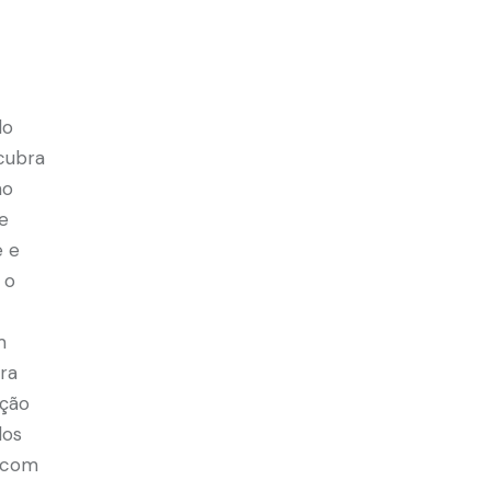
do
cubra
no
e
e e
 o
m
bra
eção
dos
o com