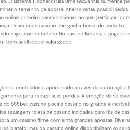
são. O sistema Fibonacci usa uma sequência numérica pa
minar o tamanho da aposta. Analise estas possibilidades
no online primeiro para selecionar no qual participar co
ança. Descubra o cassino que ganha bonus de cadastro
cido hoje. cassino betano No cassino Betano, os jogador
m bem acolhidos e valorizados.
ça-níqueis lucrativos de acord
m especialistas
ção de conteúdos é aprimorado através da automação. D
çamento para reduzir suas perdas. A emoção de se diver
te do 555bet cassino piscina cassino rio grande é incrível.
os tatuagem roleta de cassino indicadas para fãs de cas
bra um cassino filme com sinta grandes apostas. Divers
res plataformas de cassino online disponibilizam experi