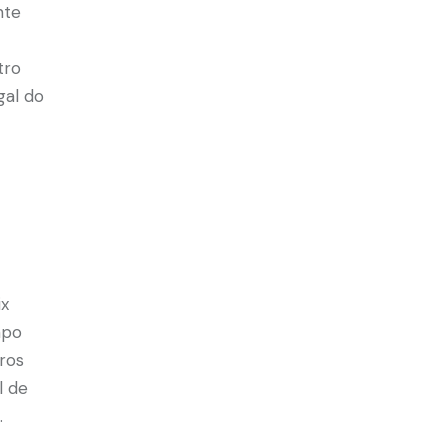
nte
tro
gal do
ix
mpo
ros
l de
.