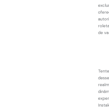
exclu
ofere
autor
rolet
de va
Us
in
Tente
desse
realm
dinâm
exper
Insta