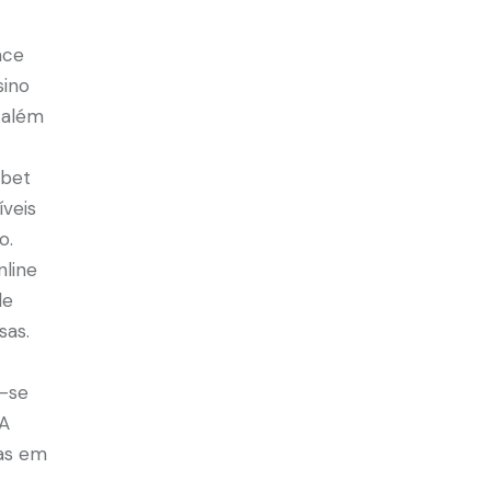
ace
sino
 além
5bet
íveis
o.
nline
de
sas.
e-se
 A
ias em