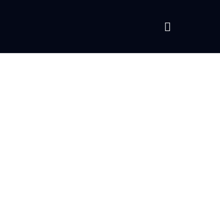
ande ☼
