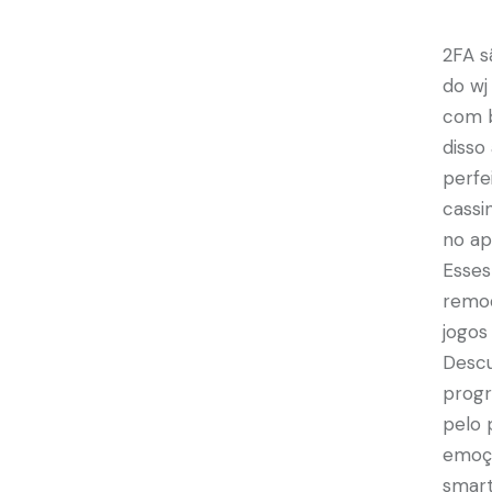
2FA s
do wj
com b
disso
perfe
cassi
no ap
Esses
remod
jogos
Descu
progr
pelo 
emoçã
smart