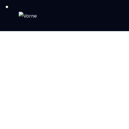
Pisci