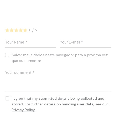
922Bet Cassino Login ✦
Casas De Apostas Ilegais
CE 🇧🇷 ☼
MG 🇧🇷 ☀
Leave a comment
0
/
5
Salvar meus dados neste navegador para a próxima vez
que eu comentar.
I agree that my submitted data is being collected and
stored. For further details on handling user data, see our
Privacy Policy
.