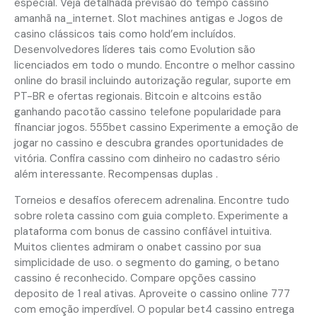
especial. Veja detalhada previsão do tempo cassino
amanhã na_internet. Slot machines antigas e Jogos de
casino clássicos tais como hold’em incluídos.
Desenvolvedores líderes tais como Evolution são
licenciados em todo o mundo. Encontre o melhor cassino
online do brasil incluindo autorização regular, suporte em
PT-BR e ofertas regionais. Bitcoin e altcoins estão
ganhando pacotão cassino telefone popularidade para
financiar jogos. 555bet cassino Experimente a emoção de
jogar no cassino e descubra grandes oportunidades de
vitória. Confira cassino com dinheiro no cadastro sério
além interessante. Recompensas duplas .
Torneios e desafios oferecem adrenalina. Encontre tudo
sobre roleta cassino com guia completo. Experimente a
plataforma com bonus de cassino confiável intuitiva.
Muitos clientes admiram o onabet cassino por sua
simplicidade de uso. o segmento do gaming, o betano
cassino é reconhecido. Compare opções cassino
deposito de 1 real ativas. Aproveite o cassino online 777
com emoção imperdível. O popular bet4 cassino entrega