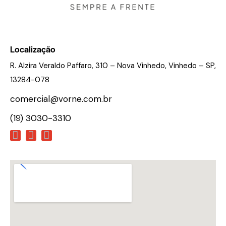
Localização
R. Alzira Veraldo Paffaro, 310 – Nova Vinhedo, Vinhedo – SP,
13284-078
comercial@vorne.com.br
(19) 3030-3310