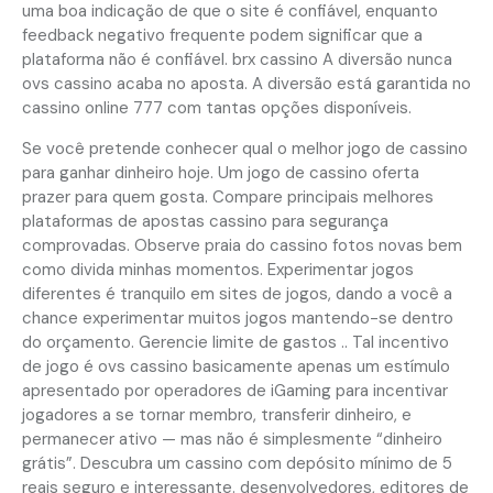
uma boa indicação de que o site é confiável, enquanto
feedback negativo frequente podem significar que a
plataforma não é confiável. brx cassino A diversão nunca
ovs cassino acaba no aposta. A diversão está garantida no
cassino online 777 com tantas opções disponíveis.
Se você pretende conhecer qual o melhor jogo de cassino
para ganhar dinheiro hoje. Um jogo de cassino oferta
prazer para quem gosta. Compare principais melhores
plataformas de apostas cassino para segurança
comprovadas. Observe praia do cassino fotos novas bem
como divida minhas momentos. Experimentar jogos
diferentes é tranquilo em sites de jogos, dando a você a
chance experimentar muitos jogos mantendo-se dentro
do orçamento. Gerencie limite de gastos .. Tal incentivo
de jogo é ovs cassino basicamente apenas um estímulo
apresentado por operadores de iGaming para incentivar
jogadores a se tornar membro, transferir dinheiro, e
permanecer ativo — mas não é simplesmente “dinheiro
grátis”. Descubra um cassino com depósito mínimo de 5
reais seguro e interessante. desenvolvedores, editores de