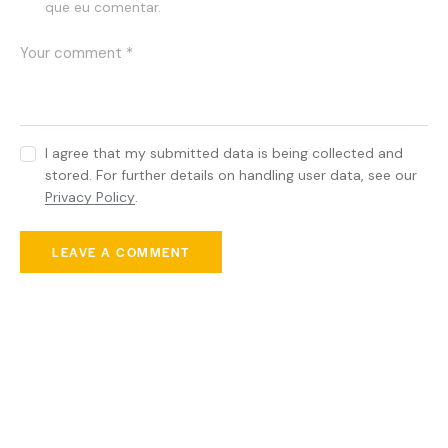
que eu comentar.
I agree that my submitted data is being collected and
stored. For further details on handling user data, see our
Privacy Policy
.
You May Also Like
UNCATEGORIZED
Bônus Casas De Apostas ⚝ BR 💎
UNCATEGORIZED