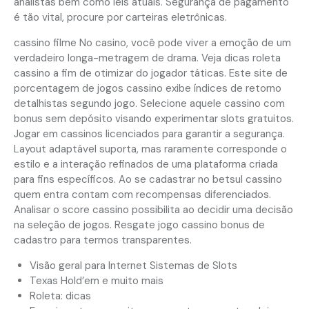
analistas bem como leis atuais. Segurança de pagamento
é tão vital, procure por carteiras eletrônicas.
cassino filme No casino, você pode viver a emoção de um
verdadeiro longa-metragem de drama. Veja dicas roleta
cassino a fim de otimizar do jogador táticas. Este site de
porcentagem de jogos cassino exibe índices de retorno
detalhistas segundo jogo. Selecione aquele cassino com
bonus sem depósito visando experimentar slots gratuitos.
Jogar em cassinos licenciados para garantir a segurança.
Layout adaptável suporta, mas raramente corresponde o
estilo e a interação refinados de uma plataforma criada
para fins específicos. Ao se cadastrar no betsul cassino
quem entra contam com recompensas diferenciados.
Analisar o score cassino possibilita ao decidir uma decisão
na seleção de jogos. Resgate jogo cassino bonus de
cadastro para termos transparentes.
Visão geral para Internet Sistemas de Slots
Texas Hold’em e muito mais
Roleta: dicas