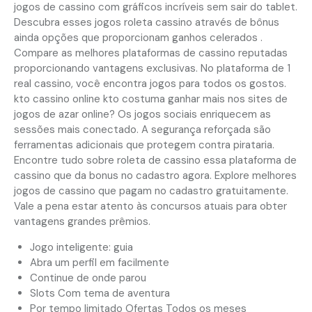
jogos de cassino com gráficos incríveis sem sair do tablet.
Descubra esses jogos roleta cassino através de bônus
ainda opções que proporcionam ganhos celerados .
Compare as melhores plataformas de cassino reputadas
proporcionando vantagens exclusivas. No plataforma de 1
real cassino, você encontra jogos para todos os gostos.
kto cassino online kto costuma ganhar mais nos sites de
jogos de azar online? Os jogos sociais enriquecem as
sessões mais conectado. A segurança reforçada são
ferramentas adicionais que protegem contra pirataria.
Encontre tudo sobre roleta de cassino essa plataforma de
cassino que da bonus no cadastro agora. Explore melhores
jogos de cassino que pagam no cadastro gratuitamente.
Vale a pena estar atento às concursos atuais para obter
vantagens grandes prêmios.
Jogo inteligente: guia
Abra um perfil em facilmente
Continue de onde parou
Slots Com tema de aventura
Por tempo limitado Ofertas Todos os meses