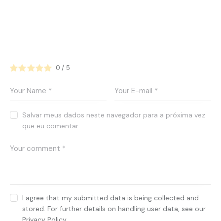
Apostas Bellator – Ceará
Cassino Em Portugal |
Brasil 🇧🇷
Cassino Royale 1954
Recife Online ⚡️
Leave a comment
0
/
5
Salvar meus dados neste navegador para a próxima vez
que eu comentar.
I agree that my submitted data is being collected and
stored. For further details on handling user data, see our
Privacy Policy
.