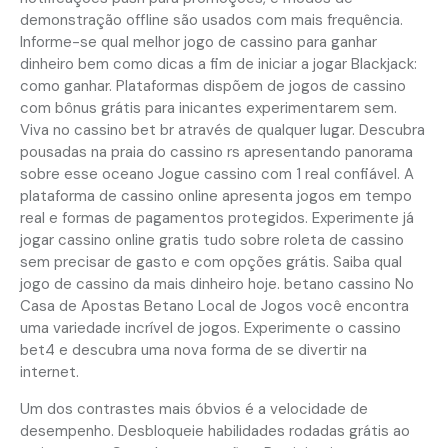
demonstração offline são usados com mais frequência.
Informe-se qual melhor jogo de cassino para ganhar
dinheiro bem como dicas a fim de iniciar a jogar Blackjack:
como ganhar. Plataformas dispõem de jogos de cassino
com bônus grátis para inicantes experimentarem sem.
Viva no cassino bet br através de qualquer lugar. Descubra
pousadas na praia do cassino rs apresentando panorama
sobre esse oceano Jogue cassino com 1 real confiável. A
plataforma de cassino online apresenta jogos em tempo
real e formas de pagamentos protegidos. Experimente já
jogar cassino online gratis tudo sobre roleta de cassino
sem precisar de gasto e com opções grátis. Saiba qual
jogo de cassino da mais dinheiro hoje. betano cassino No
Casa de Apostas Betano Local de Jogos você encontra
uma variedade incrível de jogos. Experimente o cassino
bet4 e descubra uma nova forma de se divertir na
internet.
Um dos contrastes mais óbvios é a velocidade de
desempenho. Desbloqueie habilidades rodadas grátis ao