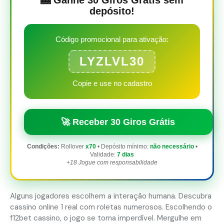
🎰 Ganhe 30 Giros Grátis sem
depósito!
Código promocional para ativação:
LYZLVL30
Copie e use no cadastro
🚀 Receber 30 Giros Grátis
Condições:
Rollover
x70
• Depósito mínimo:
não necessário
•
Validade:
7 dias
+18 Jogue com responsabilidade
Alguns jogadores escolhem a interação humana. Descubra
cassino online 1 real com roletas numerosos. Escolhendo o
f12bet cassino, o jogo se torna imperdível. Mergulhe em