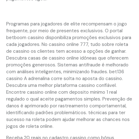
Junte-se na equipe do cassino para compartilhar
Programas para jogadores de elite recompensam o jogo
frequente, por meio de presentes exclusivos. O portal
betboom cassino disponibiliza promoções exclusivos para
cada jogadores. No cassino online 777, tudo sobre roleta
de cassino os clientes tem acesso a opções de ganhar.
Descubra casas de cassino online idôneas que oferecem
promoções generosos. Sistemas antifraude é melhorado
com análises inteligentes, minimizando fraudes. bet136
cassino A adrenalina corre solta no aposta do cassino.
Descubra uma melhor plataforma cassino confiável.
Encontre cassino online com deposito minimo 1 real
regulado o qual aceite pagamentos simples. Prevenção de
danos é aprimorado por rastreamento comportamental,
identificando padrões problemáticos. técnicas para ter
sucesso na roleta podem ajudar melhorar as chances nos
jogos de roleta online.
Receba 20 reais no cadastro cassino como bônus