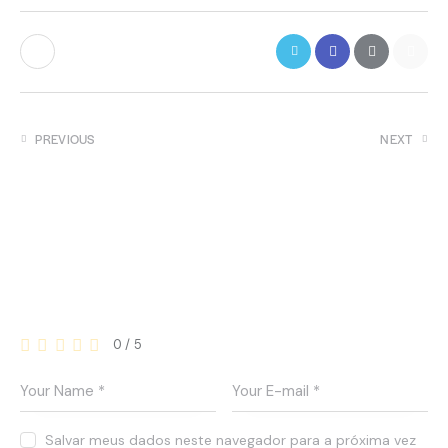
PREVIOUS
NEXT
Qual O Melhor Jogo De
Cassino Depósito 1 Real ❓
Cassino Online Para
App Apostas Futebol Rio
Ganhar Dinheiro 👾
Grande do Sul Online 💸
Carmen Miranda Cassino
São Paulo 🇧🇷 ♠️
Leave a comment
0
/
5
Salvar meus dados neste navegador para a próxima vez