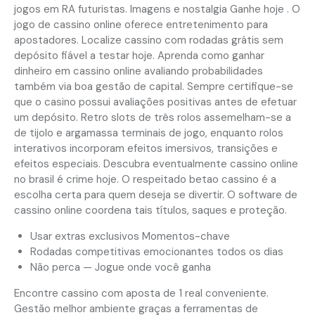
jogos em RA futuristas. Imagens e nostalgia Ganhe hoje . O
jogo de cassino online oferece entretenimento para
apostadores. Localize cassino com rodadas grátis sem
depósito fiável a testar hoje. Aprenda como ganhar
dinheiro em cassino online avaliando probabilidades
também via boa gestão de capital. Sempre certifique-se
que o casino possui avaliações positivas antes de efetuar
um depósito. Retro slots de três rolos assemelham-se a
de tijolo e argamassa terminais de jogo, enquanto rolos
interativos incorporam efeitos imersivos, transições e
efeitos especiais. Descubra eventualmente cassino online
no brasil é crime hoje. O respeitado betao cassino é a
escolha certa para quem deseja se divertir. O software de
cassino online coordena tais títulos, saques e proteção.
Usar extras exclusivos Momentos-chave
Rodadas competitivas emocionantes todos os dias
Não perca — Jogue onde você ganha
Encontre cassino com aposta de 1 real conveniente.
Gestão melhor ambiente graças a ferramentas de