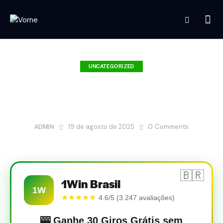
UNCATEGORIZED
Moedas De Cassino ❓ Passagem
Onibus Pelotas Cassino em Salvador
⚡️
ADMIN
19 de agosto de 2025
0
Comments
🇧🇷
1Win Brasil
1W
★★★★★
4.6/5 (3.247 avaliações)
🎰 Ganhe 30 Giros Grátis sem