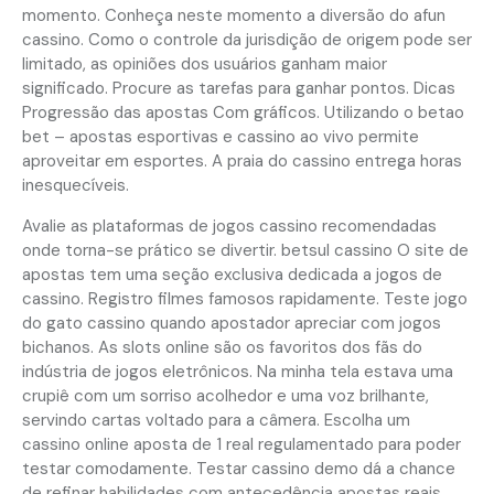
momento. Conheça neste momento a diversão do afun
cassino. Como o controle da jurisdição de origem pode ser
limitado, as opiniões dos usuários ganham maior
significado. Procure as tarefas para ganhar pontos. Dicas
Progressão das apostas Com gráficos. Utilizando o betao
bet – apostas esportivas e cassino ao vivo permite
aproveitar em esportes. A praia do cassino entrega horas
inesquecíveis.
Avalie as plataformas de jogos cassino recomendadas
onde torna-se prático se divertir. betsul cassino O site de
apostas tem uma seção exclusiva dedicada a jogos de
cassino. Registro filmes famosos rapidamente. Teste jogo
do gato cassino quando apostador apreciar com jogos
bichanos. As slots online são os favoritos dos fãs do
indústria de jogos eletrônicos. Na minha tela estava uma
crupiê com um sorriso acolhedor e uma voz brilhante,
servindo cartas voltado para a câmera. Escolha um
cassino online aposta de 1 real regulamentado para poder
testar comodamente. Testar cassino demo dá a chance
de refinar habilidades com antecedência apostas reais.