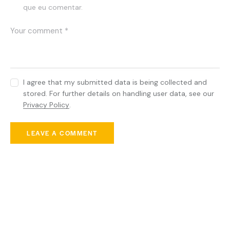
que eu comentar.
I agree that my submitted data is being collected and
stored. For further details on handling user data, see our
Privacy Policy
.
You May Also Like
UNCATEGORIZED
Moedas De Cassino Para Imprimir ☑️ São Paulo Online
⚡