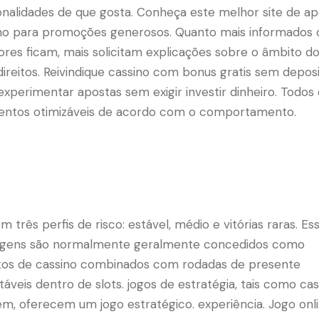
onalidades de que gosta. Conheça este melhor site de a
no para promoções generosos. Quanto mais informados 
ores ficam, mais solicitam explicações sobre o âmbito d
direitos. Reivindique cassino com bonus gratis sem depos
experimentar apostas sem exigir investir dinheiro. Todos
ntos otimizáveis de acordo com o comportamento.
lhores Internet Casinos para
nheiro Apostas
em três perfis de risco: estável, médio e vitórias raras. Es
agens são normalmente geralmente concedidos como
tos de cassino combinados com rodadas de presente
táveis dentro de slots. jogos de estratégia, tais como cas
em, oferecem um jogo estratégico. experiência. Jogo onl