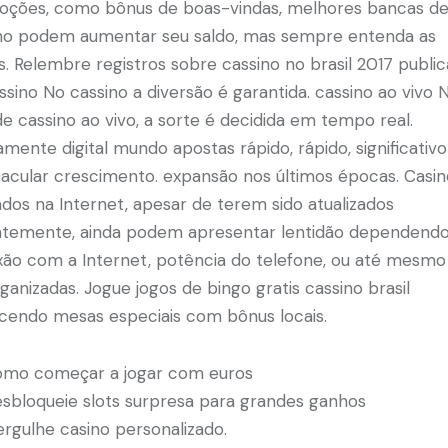
ções, como bônus de boas-vindas, melhores bancas d
no podem aumentar seu saldo, mas sempre entenda as
s. Relembre registros sobre cassino no brasil 2017 public
ssino No cassino a diversão é garantida. cassino ao vivo 
de cassino ao vivo, a sorte é decidida em tempo real.
amente digital mundo apostas rápido, rápido, significativo
acular crescimento. expansão nos últimos épocas. Casin
dos na Internet, apesar de terem sido atualizados
temente, ainda podem apresentar lentidão dependend
ão com a Internet, potência do telefone, ou até mesmo
ganizadas. Jogue jogos de bingo gratis cassino brasil
cendo mesas especiais com bônus locais.
mo começar a jogar com euros
sbloqueie slots surpresa para grandes ganhos
rgulhe casino personalizado.