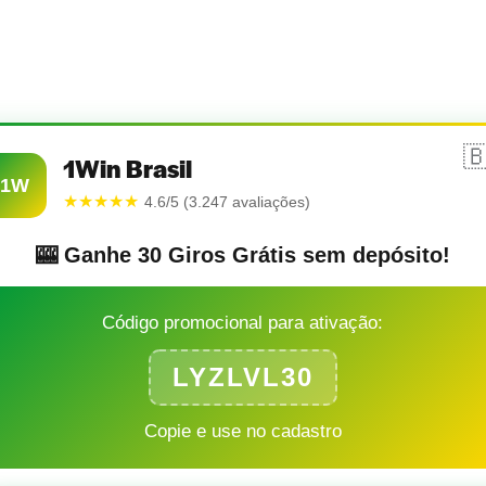

1Win Brasil
1W
★★★★★
4.6/5 (3.247 avaliações)
🎰 Ganhe 30 Giros Grátis sem depósito!
Código promocional para ativação:
LYZLVL30
Copie e use no cadastro