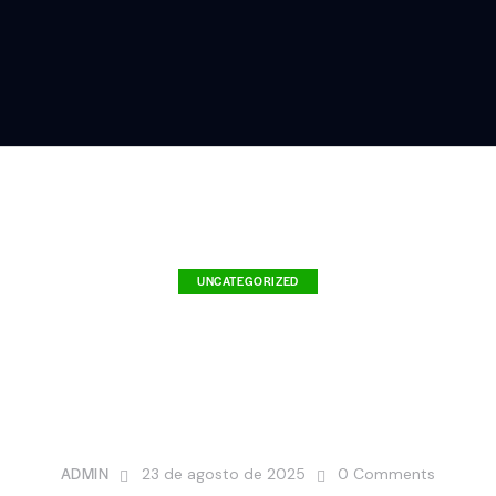
UNCATEGORIZED
ores Bancas De Ca
➤ em Salvador ✱
ADMIN
23 de agosto de 2025
0
Comments