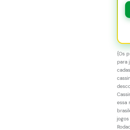
{Os p
para 
cadas
cassi
desco
Cassi
essa 
brasi
jogos
Rodad