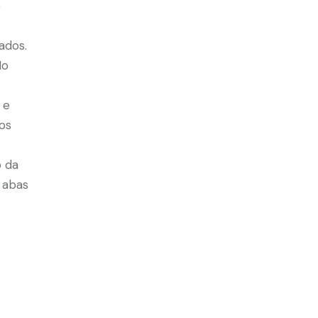
e
ados.
No
 e
os
o da
 abas