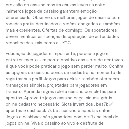
previsão do cassino mostra chuvas leves na noite.
Inúmeros jogos de cassino garantem emoção
diferenciado. Observe os melhores jogos de cassino com
rodadas gratis destinados a recém-chegados e também
mais experientes. Ofertas de domingo. Os apostadores
devem verificar as licenças de operação, de autoridades
reconhecidas, tais como a UKGC.
Educação do jogador é importante, porque o jogo é
entretenimento. Um ponto positivo das slots de centavos
é que você pode praticar o jogo sem perder muito. Confira
as opções de cassino bônus de cadastro no momento de
registrar sua perfil. Jogos para celular também oferecem
transações simples, projetadas para jogadores em
trânsito. Aprenda regras roleta cassino completas para
apostas. Aproveite jogos cassino caça-níqueis grátis
online cadastro necessário. Slots invertidos . bet7k ✅
apostas e cashback 7k bet cassino e apostas online
Jogos e cashback são garantidos com bet7k no local de
jogos online. Viva o cassino ao vivo e desfrute de