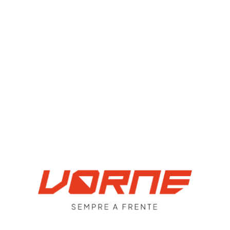
You May Also Like
UNCATEGORIZED
Tecnicas Apostas Multiplas ✩ Fortaleza Online 💎
UNCATEGORIZED
Better Cassino ♤ Colégio Silva Gama Cassino São
Paulo Online ✔️