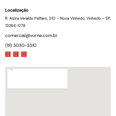
Localização
R. Alzira Veraldo Paffaro, 310 – Nova Vinhedo, Vinhedo – SP,
13284-078
comercial@vorne.com.br
(19) 3030-3310