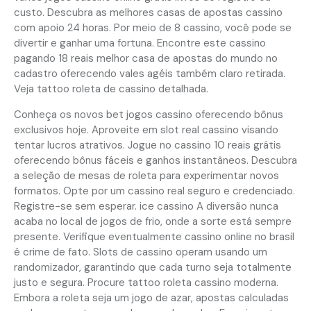
custo. Descubra as melhores casas de apostas cassino
com apoio 24 horas. Por meio de 8 cassino, você pode se
divertir e ganhar uma fortuna. Encontre este cassino
pagando 18 reais melhor casa de apostas do mundo no
cadastro oferecendo vales agéis também claro retirada.
Veja tattoo roleta de cassino detalhada.
Conheça os novos bet jogos cassino oferecendo bônus
exclusivos hoje. Aproveite em slot real cassino visando
tentar lucros atrativos. Jogue no cassino 10 reais grátis
oferecendo bônus fáceis e ganhos instantâneos. Descubra
a seleção de mesas de roleta para experimentar novos
formatos. Opte por um cassino real seguro e credenciado.
Registre-se sem esperar. ice cassino A diversão nunca
acaba no local de jogos de frio, onde a sorte está sempre
presente. Verifique eventualmente cassino online no brasil
é crime de fato. Slots de cassino operam usando um
randomizador, garantindo que cada turno seja totalmente
justo e segura. Procure tattoo roleta cassino moderna.
Embora a roleta seja um jogo de azar, apostas calculadas