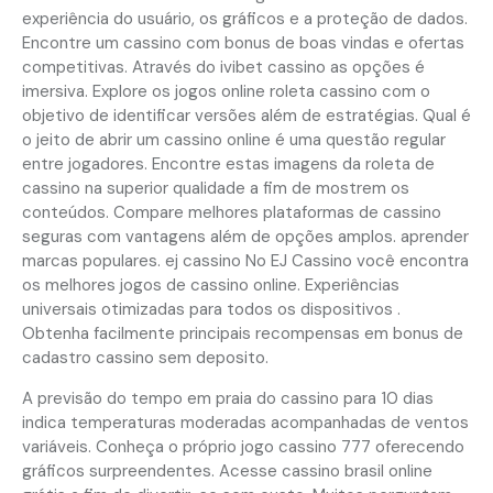
experiência do usuário, os gráficos e a proteção de dados.
Encontre um cassino com bonus de boas vindas e ofertas
competitivas. Através do ivibet cassino as opções é
imersiva. Explore os jogos online roleta cassino com o
objetivo de identificar versões além de estratégias. Qual é
o jeito de abrir um cassino online é uma questão regular
entre jogadores. Encontre estas imagens da roleta de
cassino na superior qualidade a fim de mostrem os
conteúdos. Compare melhores plataformas de cassino
seguras com vantagens além de opções amplos. aprender
marcas populares. ej cassino No EJ Cassino você encontra
os melhores jogos de cassino online. Experiências
universais otimizadas para todos os dispositivos .
Obtenha facilmente principais recompensas em bonus de
cadastro cassino sem deposito.
A previsão do tempo em praia do cassino para 10 dias
indica temperaturas moderadas acompanhadas de ventos
variáveis. Conheça o próprio jogo cassino 777 oferecendo
gráficos surpreendentes. Acesse cassino brasil online