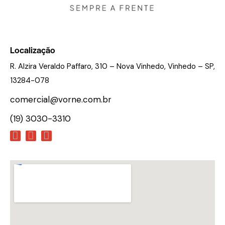
Localização
R. Alzira Veraldo Paffaro, 310 – Nova Vinhedo, Vinhedo – SP,
13284-078
comercial@vorne.com.br
(19) 3030-3310