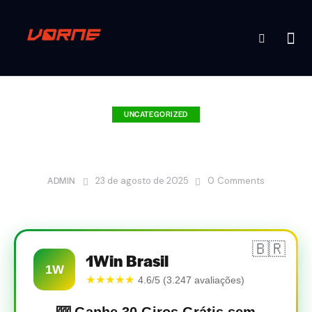
UNCATEGORIZED
Mega-Sena Apostas ♤ São Paulo
🇧🇷 ➟
ADMIN
23 de agosto de 2025
0
Comments
🇧🇷
1Win Brasil
1W
★★★★★
4.6/5 (3.247 avaliações)