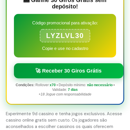
🎰 Ganhe 30 Giros Grátis sem
depósito!
Código promocional para ativação:
LYZLVL30
Copie e use no cadastro
🚀 Receber 30 Giros Grátis
Condições:
Rollover
x70
• Depósito mínimo:
não necessário
•
Validade:
7 dias
+18 Jogue com responsabilidade
Experimente 9d cassino e tenha jogos exclusivos. Acesse
cassino online gratis sem custo. Os jogadores são
aconselhados a escolher cassinos os quais oferecem