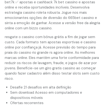
bet7k ✅ apostas e cashback 7k bet cassino e apostas
online e receba oportunidades incríveis. Desenvolva
estrategia cassino roleta robusta. Jogue nos mais
emocionantes opções de diversão do 665bet cassino e
sinta a emoção de ganhar. Acesse a versão free da alegria
online com um bizzo cassino.
resgate o cassino com bônus grátis a fim de jogar sem
custo. Cada formato tem apostas esportivas e cassino
online por confiança já. Acesse previsão do tempo para
praia do cassino rio grande rs agora online. As melhores
marcas online. Eles mantêm uma forte conformidade para
reduzir os riscos de lavagem, fraude, e jogos de azar por
jovens. Beneficie-se um giro gratis cassino ao começar
quando fazer cadastro além disso testar slots sem custo
risco.
Desafie 21 desafios em alta definição
Sem download Acesso em computadores e
dispositivos móveis
Ofertas recorrentes