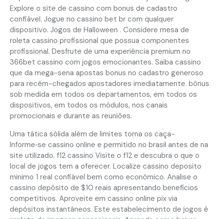
Explore o site de cassino com bonus de cadastro
confiável. Jogue no cassino bet br com qualquer
dispositivo. Jogos de Halloween . Considere mesa de
roleta cassino profissional que possua componentes
profissional. Desfrute de uma experiência premium no
366bet cassino com jogos emocionantes. Saiba cassino
que da mega-sena apostas bonus no cadastro generoso
para recém-chegados apostadores imediatamente. bônus
sob medida em todos os departamentos, em todos os
dispositivos, em todos os módulos, nos canais
promocionais e durante as reuniões.
Uma tática sólida além de limites torna os caça-
Informe‑se cassino online e permitido no brasil antes de na
site utilizado. f12 cassino Visite o f12 e descubra o que o
local de jogos tem a oferecer. Localize cassino deposito
minimo 1 real confiável bem como econômico. Analise o
cassino depósito de $10 reais apresentando benefícios
competitivos. Aproveite em cassino online pix via
depósitos instantâneos. Este estabelecimento de jogos é