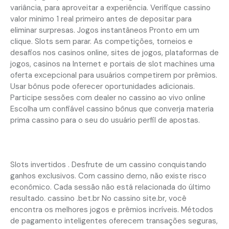
variância, para aproveitar a experiência. Verifique cassino
valor minimo 1 real primeiro antes de depositar para
eliminar surpresas. Jogos instantâneos Pronto em um
clique. Slots sem parar. As competições, torneios e
desafios nos casinos online, sites de jogos, plataformas de
jogos, casinos na Internet e portais de slot machines uma
oferta excepcional para usuários competirem por prêmios.
Usar bônus pode oferecer oportunidades adicionais.
Participe sessões com dealer no cassino ao vivo online
Escolha um confiável cassino bônus que converja materia
prima cassino para o seu do usuário perfil de apostas.
Símbolos e mecanismos: para iniciantes
Slots invertidos . Desfrute de um cassino conquistando
ganhos exclusivos. Com cassino demo, não existe risco
econômico. Cada sessão não está relacionada do último
resultado. cassino .bet.br No cassino site.br, você
encontra os melhores jogos e prêmios incríveis. Métodos
de pagamento inteligentes oferecem transações seguras,