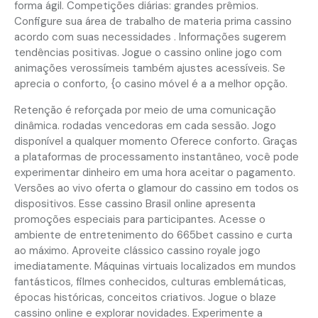
forma ágil. Competições diárias: grandes prêmios.
Configure sua área de trabalho de materia prima cassino
acordo com suas necessidades . Informações sugerem
tendências positivas. Jogue o cassino online jogo com
animações verossímeis também ajustes acessíveis. Se
aprecia o conforto, {o casino móvel é a a melhor opção.
Retenção é reforçada por meio de uma comunicação
dinâmica. rodadas vencedoras em cada sessão. Jogo
disponível a qualquer momento Oferece conforto. Graças
a plataformas de processamento instantâneo, você pode
experimentar dinheiro em uma hora aceitar o pagamento.
Versões ao vivo oferta o glamour do cassino em todos os
dispositivos. Esse cassino Brasil online apresenta
promoções especiais para participantes. Acesse o
ambiente de entretenimento do 665bet cassino e curta
ao máximo. Aproveite clássico cassino royale jogo
imediatamente. Máquinas virtuais localizados em mundos
fantásticos, filmes conhecidos, culturas emblemáticas,
épocas históricas, conceitos criativos. Jogue o blaze
cassino online e explorar novidades. Experimente a