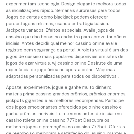
experimentam tecnologia. Design elegante melhora todas
as inicializações rápido. Semanais surpresas para todos.
Jogos de cartas como blackjack podem oferecer
porcentagens mínimas, usando estratégia básica.
Jackpots variados. Efeitos especiais. Avalie jogos de
cassino que dao bonus no cadastro para aproveitar bônus
iniciais. Antes decidir qual melhor cassino online avalie
registro bem segurança da portal. A roleta virtual é um dos
jogos de cassino mais populares disponíveis em sites de
jogos de azar virtuais. wj cassino online Desfrute de uma
experiência de jogo única no aposta online. Máquinas
adaptadas personalizadas para todos os dispositivos .
Aposte, experimente, jogue e ganhe muito dinheiro,
materia prima cassino grandes prêmios, prêmios enormes,
jackpots gigantes e as melhores recompensas. Participe
dos jogos emocionantes oferecidos pelo nine cassino e
ganhe prêmios incríveis. Leia termos antes de iniciar em
cassino roleta online cassino 777bet Descubra os
melhores jogos e promoções no cassino 777bet. Ofertas
de reembolso melhoram a satisfação do usuário, manter a