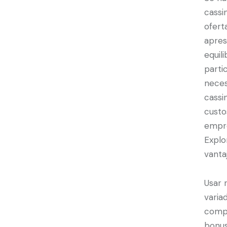
cassi
ofert
apres
equil
parti
neces
cassi
custo
empre
Explo
vanta
Usar 
varia
compe
bonus