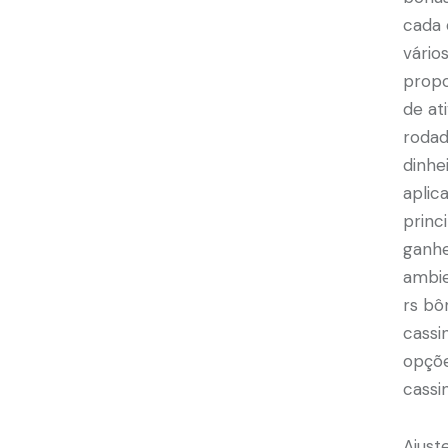
cada 
vário
propo
de at
rodad
dinhe
aplic
princ
ganhe
ambie
rs bô
cassi
opçõe
cassi
Ajust