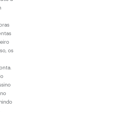
m
oras
entas
eiro
so, os
onta.
No
ssino
 no
unindo
s
.