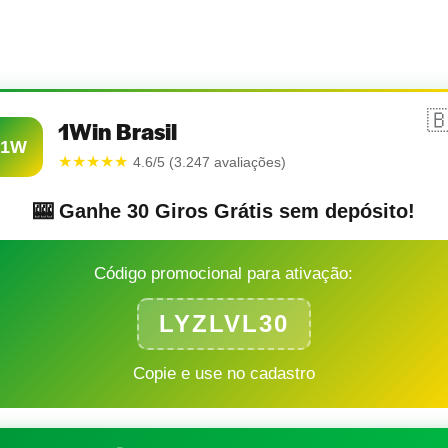

1Win Brasil
1W
★★★★★
4.6/5 (3.247 avaliações)
🎰 Ganhe 30 Giros Grátis sem depósito!
Código promocional para ativação:
LYZLVL30
Copie e use no cadastro