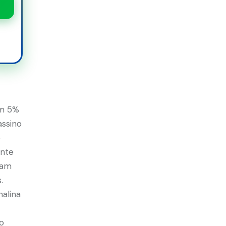
om 5%
assino
e
ante
nam
.
nalina
vo