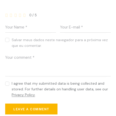
Leave a comment
0
/
5
Salvar meus dados neste navegador para a próxima vez
que eu comentar.
I agree that my submitted data is being collected and
stored. For further details on handling user data, see our
Privacy Policy
.