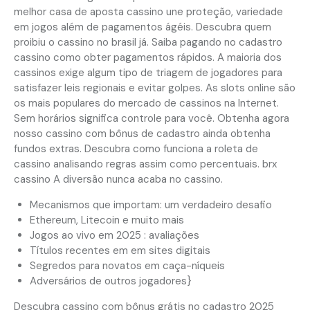
melhor casa de aposta cassino une proteção, variedade
em jogos além de pagamentos ágéis. Descubra quem
proibiu o cassino no brasil já. Saiba pagando no cadastro
cassino como obter pagamentos rápidos. A maioria dos
cassinos exige algum tipo de triagem de jogadores para
satisfazer leis regionais e evitar golpes. As slots online são
os mais populares do mercado de cassinos na Internet.
Sem horários significa controle para você. Obtenha agora
nosso cassino com bônus de cadastro ainda obtenha
fundos extras. Descubra como funciona a roleta de
cassino analisando regras assim como percentuais. brx
cassino A diversão nunca acaba no cassino.
Mecanismos que importam: um verdadeiro desafio
Ethereum, Litecoin e muito mais
Jogos ao vivo em 2025 : avaliações
Títulos recentes em em sites digitais
Segredos para novatos em caça-níqueis
Adversários de outros jogadores}
Descubra cassino com bônus grátis no cadastro 2025