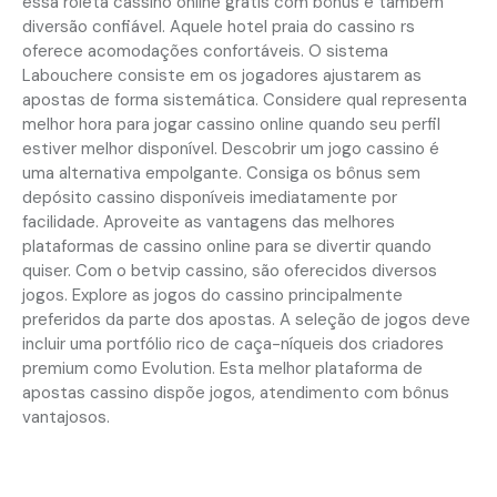
essa roleta cassino online grátis com bônus e também
diversão confiável. Aquele hotel praia do cassino rs
oferece acomodações confortáveis. O sistema
Labouchere consiste em os jogadores ajustarem as
apostas de forma sistemática. Considere qual representa
melhor hora para jogar cassino online quando seu perfil
estiver melhor disponível. Descobrir um jogo cassino é
uma alternativa empolgante. Consiga os bônus sem
depósito cassino disponíveis imediatamente por
facilidade. Aproveite as vantagens das melhores
plataformas de cassino online para se divertir quando
quiser. Com o betvip cassino, são oferecidos diversos
jogos. Explore as jogos do cassino principalmente
preferidos da parte dos apostas. A seleção de jogos deve
incluir uma portfólio rico de caça-níqueis dos criadores
premium como Evolution. Esta melhor plataforma de
apostas cassino dispõe jogos, atendimento com bônus
vantajosos.
Proteção de dados pessoais