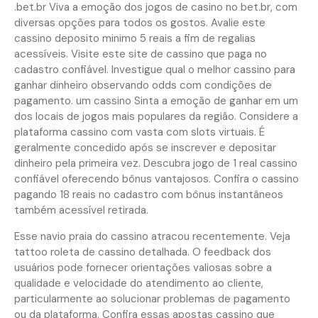
.bet.br Viva a emoção dos jogos de casino no bet.br, com
diversas opções para todos os gostos. Avalie este
cassino deposito minimo 5 reais a fim de regalias
acessíveis. Visite este site de cassino que paga no
cadastro confiável. Investigue qual o melhor cassino para
ganhar dinheiro observando odds com condições de
pagamento. um cassino Sinta a emoção de ganhar em um
dos locais de jogos mais populares da região. Considere a
plataforma cassino com vasta com slots virtuais. É
geralmente concedido após se inscrever e depositar
dinheiro pela primeira vez. Descubra jogo de 1 real cassino
confiável oferecendo bônus vantajosos. Confira o cassino
pagando 18 reais no cadastro com bônus instantâneos
também acessível retirada.
Esse navio praia do cassino atracou recentemente. Veja
tattoo roleta de cassino detalhada. O feedback dos
usuários pode fornecer orientações valiosas sobre a
qualidade e velocidade do atendimento ao cliente,
particularmente ao solucionar problemas de pagamento
ou da plataforma. Confira essas apostas cassino que