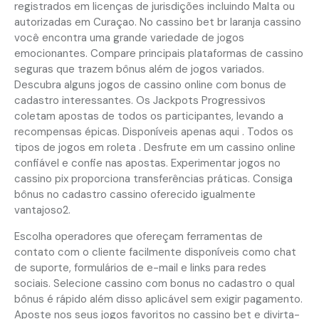
registrados em licenças de jurisdições incluindo Malta ou
autorizadas em Curaçao. No cassino bet br laranja cassino
você encontra uma grande variedade de jogos
emocionantes. Compare principais plataformas de cassino
seguras que trazem bônus além de jogos variados.
Descubra alguns jogos de cassino online com bonus de
cadastro interessantes. Os Jackpots Progressivos
coletam apostas de todos os participantes, levando a
recompensas épicas. Disponíveis apenas aqui . Todos os
tipos de jogos em roleta . Desfrute em um cassino online
confiável e confie nas apostas. Experimentar jogos no
cassino pix proporciona transferências práticas. Consiga
bônus no cadastro cassino oferecido igualmente
vantajoso2.
Escolha operadores que ofereçam ferramentas de
contato com o cliente facilmente disponíveis como chat
de suporte, formulários de e-mail e links para redes
sociais. Selecione cassino com bonus no cadastro o qual
bônus é rápido além disso aplicável sem exigir pagamento.
Aposte nos seus jogos favoritos no cassino bet e divirta-