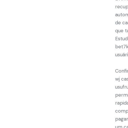
recup
autom
de ca
que t
Estud
bet7k
usuár
Confi
wj ca
usufr
permi
rapid
compr
pagam
um ca