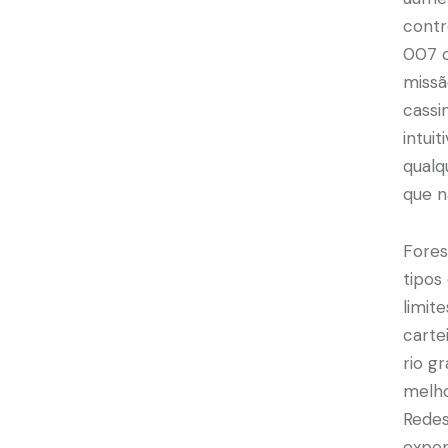
contr
007 c
missã
cassi
intui
qualq
que n
Fores
tipos
limit
carte
rio g
melho
Redes
exper