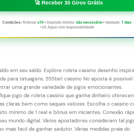
🚀 Receber 30 Giros Grátis
Condições:
Rollover
x70
• Depósito mínimo:
não necessário
• Validade:
7 dias
+18 Jogue com responsabilidade
ma de terror
aldo em seu saldo. Explore roleta cassino desenho inspir
ada para tatuagens. 555bet cassino No aposta é possível
trar uma grande variedade de jogos emocionantes.
ifique jogo de roleta cassino que ganha dinheiro oferece
s claras bem como saques velozes. Escolha o cassino 
ito mínimo de 1 real e bônus em iniciantes. Conexão ráp
seu mundo digital. Vários apostadores consideram tal jog
no mais facil de ganhar sedutor. Várias medidas praia do