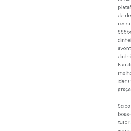
plata
de de
recom
555be
dinhe
avent
dinhe
Famil
melho
ident
graça
Saiba
boas-
tutor
aumen