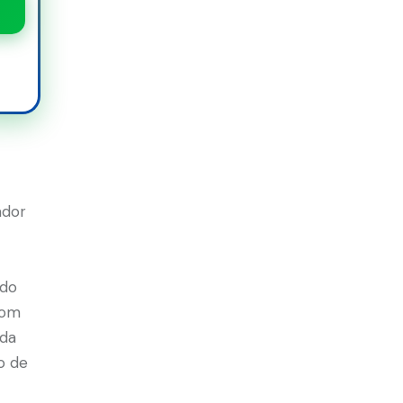
ador
ndo
com
ida
o de