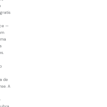
o
gratis
ece —
 um
 uma
s
es.
no
a de
nse. A
e
cubra