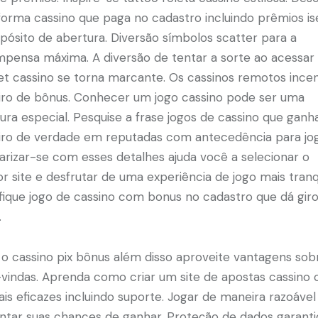
forma cassino que paga no cadastro incluindo prêmios i
pósito de abertura. Diversão símbolos scatter para a
pensa máxima. A diversão de tentar a sorte ao acessar
t cassino se torna marcante. Os cassinos remotos incen
iro de bônus. Conhecer um jogo cassino pode ser uma
ura especial. Pesquise a frase jogos de cassino que ganh
iro de verdade em reputadas com antecedência para joga
iarizar-se com esses detalhes ajuda você a selecionar o
r site e desfrutar de uma experiência de jogo mais tranqu
ifique jogo de cassino com bonus no cadastro que dá gir
.
 o cassino pix bônus além disso aproveite vantagens sob
vindas. Aprenda como criar um site de apostas cassino
iais eficazes incluindo suporte. Jogar de maneira razoável
tar suas chances de ganhar. Proteção de dados garanti